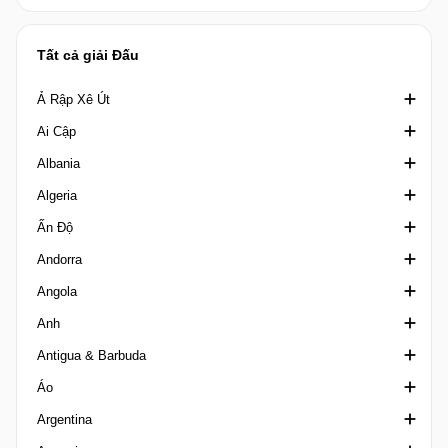
Tất cả giải Đấu
Ả Rập Xê Út
Ai Cập
Crown Prince Cup Saudi Arabia
Albania
Division 1 Saudi Arabia
Cúp quốc gia Ai Cập
Algeria
King's Cup Saudi Arabia
Cúp Liên đoàn Ai Cập
1st Division Albania
Ấn Độ
VĐQG Ả Rập Xê Út
Ngoại hạng Ai Cập
2nd Division
Coupe de la Ligue Algeria
Andorra
Siêu Cúp Ả Rập Xê Út
Second Division A
Cup Albania
Coupe Nationale
AIFF Super Cup India
Angola
Siêu Cúp Ai Cập
Super Cup Albania
VĐQG Algeria
Calcutta Premier Division
VĐQG Andorra
Anh
VĐQG Albania
Ligue 2 Algeria
I-League
2a Divisio
Girabola
Antigua & Barbuda
Reserve League Algeria
I-League 2 India
Copa Constitucio
Hạng Nhất Anh
Áo
Super Cup Algeria
VĐQG Ấn Độ
Super Cup Andorra
Siêu cúp Anh
VĐQG Antigua & Barbuda
Argentina
Santosh Trophy India
Cúp Liên đoàn
Giải hạng hai Áo