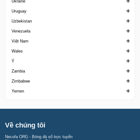
Ukraine
Pacific Games
Presidents Cup
Cúp quốc gia Úc
Ngoại hạng Uganda
Uruguay
Pan American Games
Pro League United Arab Emirates
A-League Nữ
Cup Ukraine
Uzbekistan
Premier League Asia Trophy
Super Cup United Arab Emirates
Capital Territory NPL
Druha Liga
VĐQG Uruguay
Venezuela
Premier League International Cup
Capital Territory NPL 2
Ngoại hạng Ukraina
Copa Uruguay
Cup Uzbekistan
Việt Nam
Qatar-UAE Super Cup
FQPL 3 Metro
Siêu Cúp Ukraina
Segunda Division Uruguay
Pro League Uzbekistan
VĐQG Venezuela
Wales
SAFF Championship
New South Wales NPL
Persha Liga
Super Copa Uruguay
VĐQG Uzbekistan
Copa Venezuela
Siêu Cúp Việt Nam
Ý
SheBelieves Cup
NNSW League 1
U19 League
Super Cup Uzbekistan
Segunda Division Venezuela
V-League
FAW Championship
Zambia
South American Youth Games
Northern NSW NPL
U21 League
Supercopa Venezuela
Hạng nhất Quốc gia
Ngoại hạng xứ Wales
Campionato Primavera 1
Zimbabwe
Southeast Asian Games
Northern Territory Premier League
Cup Quốc Gia Việt Nam
League Cup Wales
Campionato Primavera 2
Ngoại hạng Zambia
Yemen
The Atlantic Cup
NSW League One
Welsh Cup
Coppa Italia
Ngoại hạng Zimbabwe
Tipsport Malta Cup
Queensland NPL
Coppa Italia Primavera
Yemeni League
Tournoi Maurice Revello
Queensland Premier League
Coppa Italia Serie C
U20 Arab Championship
South Australia NPL Australia
Coppa Italia Serie D
Về chúng tôi
UAE-Qatar Super Shield
South Australia State League 1
Coppa Italia Women
Necofa ORG - Bóng đá số trực tuyến