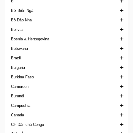
Bỉ
U18 Premier League
Siêu Cúp Belarus
Ngoại hạng Bhutan
Bờ Biển Ngà
Women’s FA Community Shield
Reserve League Belarus
Super League Bhutan
Giải hạng Nhì Bỉ
Bồ Đào Nha
Women's FA Cup
Cúp Bóng đá Bỉ
VĐQG Bờ Biển Ngà
Bolivia
Women's Super League
First Amateur Division
1a Divisao Women
Bosnia & Herzegovina
WSL 2
First Division A
Campeonato de Portugal Prio
Cúp bóng đá Bolivia
Botswana
VĐQG Bỉ
Juniores U19
Giải hạng nhất Bolivia
Ngoại hạng Bosnia và Herzegovina
Brazil
Provincial
Liga 3 Portugal
Nacional B Bolivia
Cúp bóng đá Bosna và Hercegovina
Ngoại hạng Botswana
Bulgaria
Second Amateur Division
VĐQG Bồ Đào Nha
Torneo Amistoso de Verano
Premijer Liga
Acreano
Burkina Faso
Super Cup Belgium
Liga Revelacao U23
Alagoano 1
Cúp Bóng đá Bulgaria
Cameroon
Super League Belgium
Siêu Cúp Bồ Đào Nha
Alagoano 2
Hạng Nhất Bulgaria
Ligue 1 Burkina Faso
Burundi
Third Amateur Division
Segunda Liga
Alagoano U20
Hạng Nhì Bulgaria
VĐQG Cameroon
Campuchia
Taca da Liga
Amapaense Brazil
Hạng Ba Bulgaria
Siêu Cúp Cameroon
Ligue A
Canada
Taca de Portugal
Amazonense 1
Super Cup Bulgaria
Elite Two
Ngoại hạng Campuchia
CH Dân chủ Congo
Taca Revelacao U23
Amazonense 2
Hun Sen Cup
Ngoại hạng Canada