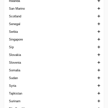
Rwanda
Ykkonen
National 2
QFA Cup
Siêu Cúp Faroe
Algarve Cup
Cupa Romaniei
San Marino
Ykkoscup Finland
National 3
Second Division
Logmanssteypid
Arab Club Champions Cup
VĐQG Romania
VĐQG Rwanda
Scotland
Ykkosliiga
Premiere Ligue
Stars League
Arab Cup
Liga 1 Feminin
VĐQG San Marino
Senegal
Trophée des Champions
Cúp bóng đá châu Phi
Liga II
Coppa Titano
Challenge Cup Scotland
Serbia
CAC Games
Liga III
Super Cup San Marino
Championship Scotland
Ligue 1 Senegal
Singapore
Campeones Cup
Supercupa
Highland / Lowland
Cup Serbia
Síp
Caribbean Cup
League Cup Scotland
Prva Liga
Cup Singapore
Slovakia
Giao hữu câu lạc bộ
League One Scotland
VĐQG Serbia
VĐQG Singapore
Hạng nhất Síp
Slovenia
China Cup
Ngoại hạng Scotland
Srpska Liga
League Cup Singapore
Hạng nhì Síp
VĐQG Slovakia
Somalia
Club Friendlies Women
League Two Scotland
Hạng ba Síp
2. liga Slovakia
1. SNL
Sudan
CONMEBOL/UEFA Finalissima
Scottish Cup
Siêu Cup Síp
3. liga Slovakia
2. SNL
hạng Nhất Somalia
Syria
COTIF Tournament
SWF Scottish Cup
Cup Cyprus
Cup Slovakia
3. SNL
Ngoại hạng Sudan
Tajikistan
Emirates Cup
SWPL Cup
I Liga Women
Cup Slovenia
Ngoại hạng Syria
Surinam
FIFA Confederations Cup
VĐQG Tajikistan