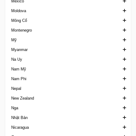
Mexico
Paulista A2
Ngoại hạng Malta
Mauritian League
Moldova
Paulista A3
FA Trophy Malta
Copa MX
Mông Cổ
Paulista A4
Super Cup Malta
Copa por Mexico
Cupa Moldova
Montenegro
Paulista Série B
VĐQG Mexico
VĐQG Moldova
Ngoại hạng Mông Cổ
Mỹ
Paulista U20
Liga de Expansion MX
Liga 1 Moldova
Siêu Cúp Mông Cổ
VĐQG Montenegro
Myanmar
Pernambucano 1
Liga MX Femenil
Cup Montenegro
Nhà nghề Mỹ
Na Uy
Pernambucano 2
Liga Premier Serie A
Second League Montenegro
MLS All-Star
VĐQG Myanmar
Nam Mỹ
Pernambucano 3
Liga Premier Serie B
MLS Next Pro
1. Division Norway
Nam Phi
Pernambucano U20
Supercopa MX
NASL
1. Division Women
CONMEBOL Copa America
Nepal
Piauiense
U20 League
NISA
2. Division Norway
CONMEBOL Copa America Femenina
1st Division South Africa
New Zealand
Potiguar 1
U23 League
NPSL
VĐQG Na Uy
CONMEBOL Libertadores
8 Cup
A Division
Nga
Potiguar 2
NWSL
3. Division Norway
CONMEBOL Libertadores Femenina
Cup South Africa
VĐQG New Zealand
Nhật Bản
Potiguar U20
NWSL Challenge Cup
Nasjonal U19 Champions League
CONMEBOL Libertadores U20
Diski Challenge
Chatham Cup
Ngoại hạng Crimea
Nicaragua
Primeira Liga Brazil
NWSL Fall Series
NM Cupen
CONMEBOL Pre-Olympic Tournament
Diski Shield
Premiership New Zealand
Cup Russia
Cúp Hoàng đế Nhật Bản