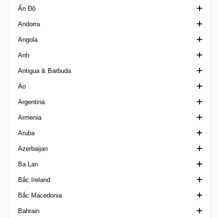
Ấn Độ
VĐQG Ả Rập Xê Út
Ngoại hạng Ai Cập
2nd Division
Coupe de la Ligue Algeria
Andorra
Siêu Cúp Ả Rập Xê Út
Second Division A
Cup Albania
Coupe Nationale
AIFF Super Cup India
Angola
Siêu Cúp Ai Cập
Super Cup Albania
VĐQG Algeria
Calcutta Premier Division
VĐQG Andorra
Anh
VĐQG Albania
Ligue 2 Algeria
I-League
2a Divisio
Girabola
Antigua & Barbuda
Reserve League Algeria
I-League 2 India
Copa Constitucio
Hạng Nhất Anh
Áo
Super Cup Algeria
VĐQG Ấn Độ
Super Cup Andorra
Siêu cúp Anh
VĐQG Antigua & Barbuda
Argentina
Santosh Trophy India
Cúp Liên đoàn
Giải hạng hai Áo
Armenia
FA Cup
VĐQG Áo
Cúp quốc gia Argentina
Aruba
FA Trophy England
Cúp Bóng đá Áo
Cúp Siêu giải đấu
Cup Armenia
Azerbaijan
FA Women's League Cup
Frauenliga
VĐQG Argentina, Torneo Betano
Ngoại hạng Armenia
Division di Honor
Ba Lan
FA Youth Cup
Landesliga
Prim B Metro Argentina
Super Cup Armenia
Cúp Bóng đá Azerbaijan
Bắc Ireland
League Cup England
Regionalliga Austria
Primera C
First League Armenia
Ngoại hạng Azerbaijan
Central Youth League
Bắc Macedonia
League One England
Primera D
Birinci Dasta
VĐQG Ba Lan
Championship Northern Ireland
Bahrain
League Two England
Giải hạng nhì Argentina
Cup Poland
Charity Shield
VĐQG Bắc Macedonia