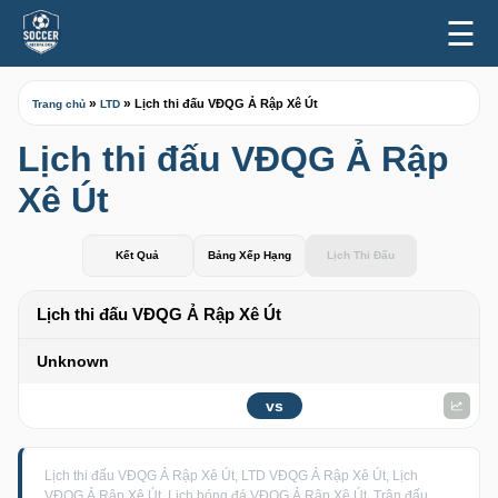
☰
»
»
Lịch thi đấu VĐQG Ả Rập Xê Út
Trang chủ
LTD
Lịch thi đấu VĐQG Ả Rập
Xê Út
Kết Quả
Bảng Xếp Hạng
Lịch Thi Đấu
Lịch thi đấu VĐQG Ả Rập Xê Út
Unknown
vs
Lịch thi đấu VĐQG Ả Rập Xê Út, LTD VĐQG Ả Rập Xê Út, Lịch
VĐQG Ả Rập Xê Út, Lịch bóng đá VĐQG Ả Rập Xê Út, Trận đấu