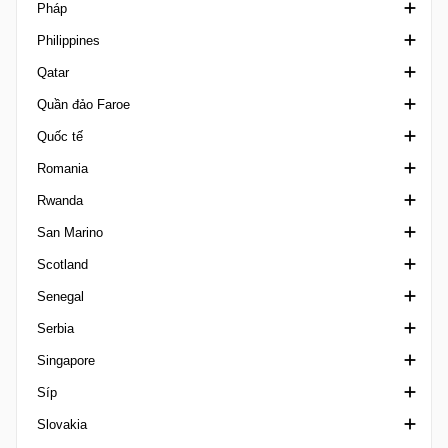
Pháp
hạng 3 Brazil
USL W League
Division Intermedia
Copa Inca
Kakkonen
Philippines
hạng 4 Brazil
WPSL
Supercopa Paraguay
Hạng Nhất Peru
Kakkosen Cup
Cúp Quốc gia Pháp
Qatar
Sergipano U20
Hạng 2 Peru
Kansallinen Liiga
Cúp Liên đoàn Pháp
Copa Paulino Alcantara
Quần đảo Faroe
Siêu Cúp Brazil
Copa Peru
League Cup Finland
Ligue 1
PFL
Emir Cup Qatar
Quốc tế
Sul-Matogrossense
Supercopa Peru
VĐQG Phần Lan
Ligue 2 France
Qatar Cup
1. Deild Faroe Islands
Romania
Tocantinense
Suomen Cup
National 1
VĐQG Qatar
Ngoại hạng Faroe
Cúp Vô địch Châu Á
Rwanda
Ykkonen
National 2
QFA Cup
Siêu Cúp Faroe
Algarve Cup
Cupa Romaniei
San Marino
Ykkoscup Finland
National 3
Second Division
Logmanssteypid
Arab Club Champions Cup
VĐQG Romania
VĐQG Rwanda
Scotland
Ykkosliiga
Premiere Ligue
Stars League
Arab Cup
Liga 1 Feminin
VĐQG San Marino
Senegal
Trophée des Champions
Cúp bóng đá châu Phi
Liga II
Coppa Titano
Challenge Cup Scotland
Serbia
CAC Games
Liga III
Super Cup San Marino
Championship Scotland
Ligue 1 Senegal
Singapore
Campeones Cup
Supercupa
Highland / Lowland
Cup Serbia
Síp
Caribbean Cup
League Cup Scotland
Prva Liga
Cup Singapore
Slovakia
Giao hữu câu lạc bộ
League One Scotland
VĐQG Serbia
VĐQG Singapore
Hạng nhất Síp