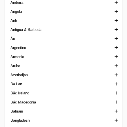
Andorra
Siêu Cúp Ả Rập Xê Út
Second Division A
Cup Albania
Coupe Nationale
AIFF Super Cup India
Angola
Siêu Cúp Ai Cập
Super Cup Albania
VĐQG Algeria
Calcutta Premier Division
VĐQG Andorra
Anh
VĐQG Albania
Ligue 2 Algeria
I-League
2a Divisio
Girabola
Antigua & Barbuda
Reserve League Algeria
I-League 2 India
Copa Constitucio
Hạng Nhất Anh
Áo
Super Cup Algeria
VĐQG Ấn Độ
Super Cup Andorra
Siêu cúp Anh
VĐQG Antigua & Barbuda
Argentina
Santosh Trophy India
Cúp Liên đoàn
Giải hạng hai Áo
Armenia
FA Cup
VĐQG Áo
Cúp quốc gia Argentina
Aruba
FA Trophy England
Cúp Bóng đá Áo
Cúp Siêu giải đấu
Cup Armenia
Azerbaijan
FA Women's League Cup
Frauenliga
VĐQG Argentina, Torneo Betano
Ngoại hạng Armenia
Division di Honor
Ba Lan
FA Youth Cup
Landesliga
Prim B Metro Argentina
Super Cup Armenia
Cúp Bóng đá Azerbaijan
Bắc Ireland
League Cup England
Regionalliga Austria
Primera C
First League Armenia
Ngoại hạng Azerbaijan
Central Youth League
Bắc Macedonia
League One England
Primera D
Birinci Dasta
VĐQG Ba Lan
Championship Northern Ireland
Bahrain
League Two England
Giải hạng nhì Argentina
Cup Poland
Charity Shield
VĐQG Bắc Macedonia
Bangladesh
National League England
Super Copa Argentina
Ekstraliga Women
Irish Cup
Cup North Macedonia
Cúp Nhà vua Bahrain