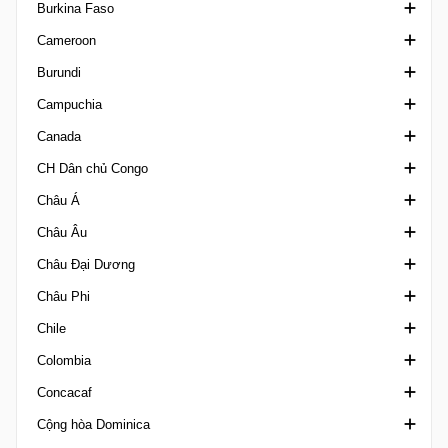
Burkina Faso
Super Cup Belgium
Liga Revelacao U23
Alagoano 1
Cúp Bóng đá Bulgaria
Cameroon
Super League Belgium
Siêu Cúp Bồ Đào Nha
Alagoano 2
Hạng Nhất Bulgaria
Ligue 1 Burkina Faso
Burundi
Third Amateur Division
Segunda Liga
Alagoano U20
Hạng Nhì Bulgaria
VĐQG Cameroon
Campuchia
Taca da Liga
Amapaense Brazil
Hạng Ba Bulgaria
Siêu Cúp Cameroon
Ligue A
Canada
Taca de Portugal
Amazonense 1
Super Cup Bulgaria
Elite Two
Ngoại hạng Campuchia
CH Dân chủ Congo
Taca Revelacao U23
Amazonense 2
Hun Sen Cup
Ngoại hạng Canada
Châu Á
Baiano 1
Canadian Championship
Ligue 1 Congo DR
Châu Âu
Baiano 2
Canadian Soccer League
AFC Challenge Cup
Châu Đại Dương
Baiano U20
League 1 Ontario
AFC Challenge League
U20 Elite League
Châu Phi
Brasileiro de Aspirantes
Northern Super League
AFC Champions League Elite
UEFA Champions League
OFC Champions League
Chile
Brasileiro Feminino A1
PCSL
AFC Champions League Two
UEFA Conference League
OFC Nations Cup
Africa Cup of Nations Qualification
Colombia
Brasileiro U17
AFC U17 Asian Cup
UEFA Europa League
OFC U19 Championship
Africa U20 Cup of Nations
Cúp Chile
Concacaf
Brasileiro U20 A
AFC U17 Asian Cup Qualification
UEFA European Championship
Africa U23 Cup of Nations Qualification
Hạng Nhì Chile
Cúp Colombia
Cộng hòa Dominica
Nữ VĐQG Brazil
AFC U17 Women's Asian Cup
UEFA European Championship Qualifiers
African Football League
VĐQG Chile
VĐQG Colombia
Concacaf Caribbean Club Shield