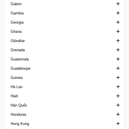
Gabon
Catarinense U20
EAFF E-1 Football Championship
UEFA Women's Championship Qualification
Concacaf Women's U20
DFB Pokal Women
Esiliiga B
VĐQG Fiji
Gambia
Cearense 1
EAFF Football Championship Qualification
UEFA Women's Nations League
Concacaf Women's U20 Qualification
Frauen Bundesliga
VĐQG Gabon
Georgia
Cearense 2
Concacaf Women's World Cup Qualifiers
Oberliga
Hạng nhất Gambia
Ghana
Cearense 3
Copa Centroamericana
Siêu Cúp Đức
VĐQG Georgia
Gibraltar
Cearense U20
Regionalliga Germany
David Kipiani Cup
Cúp Quốc gia Ghana
Grenada
Copa Alagoas
Supercup der Frauen
Erovnuli Liga 2
Ngoại hạng Ghana
Ngoại hạng Gibraltar
Guatemala
Copa do Brasil
U19 Bundesliga
Siêu Cúp Georgia
Siêu Cúp Ghana
Siêu Cúp Gibraltar
Ngoại hạng Grenada
Guadeloupe
Copa do Brasil U17
Liga 3 Georgia
Rock Cup
VĐQG Guatemala
Guinea
Copa do Brasil U20
Primera Division Guatemala
Division d'Honneur
Hà Lan
Copa do Nordeste
VĐQG Guinea
Haiti
Copa Espírito Santo
Derde Divisie
Hàn Quốc
Copa Fares Lopes
VĐQG Hà Lan
Ligue Haitienne Haiti
Honduras
Copa Gaucha
Eerste Divisie
K League 1
Hong Kong
Copa Grao Para
Eredivisie Women
K League 2
VĐQG Honduras