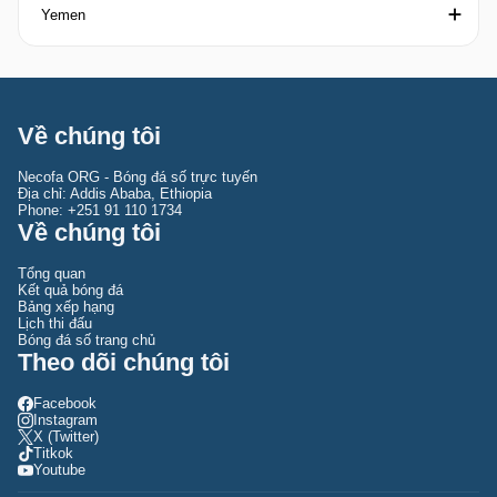
Yemen
The Atlantic Cup
NSW League One
Welsh Cup
Coppa Italia
Ngoại hạng Zimbabwe
Tipsport Malta Cup
Queensland NPL
Coppa Italia Primavera
Yemeni League
Tournoi Maurice Revello
Queensland Premier League
Coppa Italia Serie C
U20 Arab Championship
South Australia NPL Australia
Coppa Italia Serie D
Về chúng tôi
UAE-Qatar Super Shield
South Australia State League 1
Coppa Italia Women
Necofa ORG - Bóng đá số trực tuyến
UEFA/CONMEBOL Club Challenge
Tasmania Northern Championship
Serie A
Địa chỉ: Addis Ababa, Ethiopia
Phone: +251 91 110 1734
Về chúng tôi
WAFF Championship U23
Tasmania NPL
Serie A Women
Women's International Champions Cup
Tasmania Southern Championship
Serie B
Tổng quan
Kết quả bóng đá
Women's Olympic Qualifying Asia
Victoria NPL
Serie C
Bảng xếp hạng
Lịch thi đấu
Women's Olympic Qualifying CAF
Victoria PL 1
Siêu Cúp Ý
Bóng đá số trang chủ
Theo dõi chúng tôi
Women's WC Qualification Intercontinental Play-offs
Western Australia NPL
Serie D
Facebook
Youth Viareggio Cup
Western Australia State League 1
Super Cup Primavera
Instagram
X (Twitter)
Vòng loại Olympic Concacaf
Titkok
Youtube
World Cup nữ