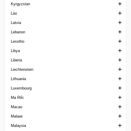
Kyrgyzstan
Maranhense 2
Cup Kazakhstan
Super League Kenya
VĐQG Kosovo
Crown Prince Cup Kuwait
Lào
Matogrossense 1
Cup Kosovo
Division 1 Kuwait
VĐQG Kyrgyzstan
Latvia
Matogrossense 2
VĐQG Kuwait
VĐQG Lào
Lebanon
Mineiro 1
Siêu Cúp Kuwait
1. Liga Latvia
Lesotho
Mineiro 2
Emir Cup Kuwait
Siêu Cúp Latvia
Cup Lebanon
Libya
Mineiro 3
VĐQG Latvia
Ngoại hạng Lebanon
Ngoại hạng Lesotho
Liberia
Mineiro U20
Cup Latvia
Federation Cup Lebanon
Ngoại hạng Libya
Liechtenstein
Paraense A
LFA First Division
Lithuania
Paraense B1
Cup Liechtenstein
Luxembourg
Paraense B2
VĐQG Lithuania
Ma Rốc
Paraense U20
1 Lyga
VĐQG Luxembourg
Macao
Paraibano 1
Siêu Cúp Lithuania
Cup Luxembourg
VĐQG Ma Rốc
Malawi
Paraibano 2 Brazil
Cup Lithuania
Botola 2
VĐQG Macao
Malaysia
Paraibano U20
Cup Morocco
VĐQG Malawi