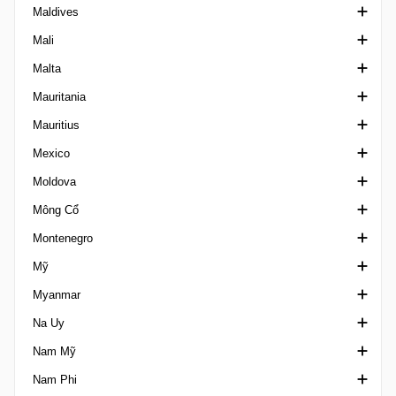
Maldives
Paranaense 1
FA Cup Malaysia
Mali
Paranaense 2
Malaysia Cup
VĐQG Maldives
Malta
Paranaense 3
Hạng nhất Malaysia
Ngoại hạng Mali
Mauritania
Paranaense U20
MFL Cup
Challenge Cup Malta
Mauritius
Paulista A1
Super League Malaysia
Challenge League Malta
VĐQG Mauritania
Mexico
Paulista A2
Ngoại hạng Malta
Mauritian League
Moldova
Paulista A3
FA Trophy Malta
Copa MX
Mông Cổ
Paulista A4
Super Cup Malta
Copa por Mexico
Cupa Moldova
Montenegro
Paulista Série B
VĐQG Mexico
VĐQG Moldova
Ngoại hạng Mông Cổ
Mỹ
Paulista U20
Liga de Expansion MX
Liga 1 Moldova
Siêu Cúp Mông Cổ
VĐQG Montenegro
Myanmar
Pernambucano 1
Liga MX Femenil
Cup Montenegro
Nhà nghề Mỹ
Na Uy
Pernambucano 2
Liga Premier Serie A
Second League Montenegro
MLS All-Star
VĐQG Myanmar
Nam Mỹ
Pernambucano 3
Liga Premier Serie B
MLS Next Pro
1. Division Norway
Nam Phi
Pernambucano U20
Supercopa MX
NASL
1. Division Women
CONMEBOL Copa America