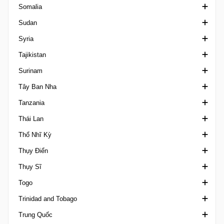
Somalia
Club Friendlies Women
League Two Scotland
Hạng ba Síp
2. liga Slovakia
1. SNL
Sudan
CONMEBOL/UEFA Finalissima
Scottish Cup
Siêu Cup Síp
3. liga Slovakia
2. SNL
hạng Nhất Somalia
Syria
COTIF Tournament
SWF Scottish Cup
Cup Cyprus
Cup Slovakia
3. SNL
Ngoại hạng Sudan
Tajikistan
Emirates Cup
SWPL Cup
I Liga Women
Cup Slovenia
Ngoại hạng Syria
Surinam
FIFA Confederations Cup
VĐQG Tajikistan
Tây Ban Nha
FIFA U17 Women's World Cup
Suriname Major League
Tanzania
Giao hữu
Cúp Nhà vua Tây Ban Nha
Thái Lan
FIFA U20 Women's World Cup
Copa Federacion
Ligi kuu Bara
Thổ Nhĩ Kỳ
Friendlies Women
La Liga
FA Cup Thailand
Thụy Điển
Gulf Cup of Nations
Primera Division Femenina
League Cup Thailand
1. Lig
Thụy Sĩ
International Champions Cup
Primera Division RFEF
VĐQG Thái Lan
2. Lig
VĐQG Thụy Điển
Togo
Islamic Solidarity Games
Segunda Division Spain
Thai Champions Cup
3. Lig Turkey
Damallsvenskan
1. Liga Classic
Trinidad and Tobago
King's Cup
Segunda Division RFEF
Thai League 2
Cup Turkey
Division 2
1. Liga Promotion
VĐQG Togo
Trung Quốc
Kirin Cup
Super Cup Spain
VĐQG Thổ Nhĩ Kỳ
Elitettan
2. Liga Interregional
Giải Chuyên nghiệp Trinidad và Tobago