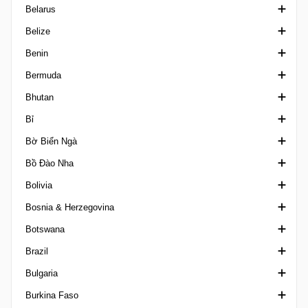
Belarus
National League N / S England
Torneo Federal A Argentina
II Liga
VĐQG Bắc Ireland
Siêu Cúp Bahrain
Federation Cup Bangladesh
Ngoại hạng Barbados
Belize
Non League Div One
Torneo Promocional Amateur
III Liga
Premier Intermediate League
Federation Cup Bahrain
Giải Bóng đá hạng Nhất Belarus
Benin
Non League Premier
Torneo Proyeccion
Super Cup Poland
Premiership Women
Cúp Bóng đá Belarus
Ngoại hạng Belize
Bermuda
Ngoại hạng Anh
Trofeo de Campeones
Ngoại hạng Belarus, Vysshaya Liga
Ngoại hạng Benin
Bhutan
Professional Development League
2. Division Belarus
Ngoại hạng Bermuda
Bỉ
U18 Premier League
Siêu Cúp Belarus
Ngoại hạng Bhutan
Bờ Biển Ngà
Women’s FA Community Shield
Reserve League Belarus
Super League Bhutan
Giải hạng Nhì Bỉ
Bồ Đào Nha
Women's FA Cup
Cúp Bóng đá Bỉ
VĐQG Bờ Biển Ngà
Bolivia
Women's Super League
First Amateur Division
1a Divisao Women
Bosnia & Herzegovina
WSL 2
First Division A
Campeonato de Portugal Prio
Cúp bóng đá Bolivia
Botswana
VĐQG Bỉ
Juniores U19
Giải hạng nhất Bolivia
Ngoại hạng Bosnia và Herzegovina
Brazil
Provincial
Liga 3 Portugal
Nacional B Bolivia
Cúp bóng đá Bosna và Hercegovina
Ngoại hạng Botswana
Bulgaria
Second Amateur Division
VĐQG Bồ Đào Nha
Torneo Amistoso de Verano
Premijer Liga
Acreano
Burkina Faso
Super Cup Belgium
Liga Revelacao U23
Alagoano 1
Cúp Bóng đá Bulgaria