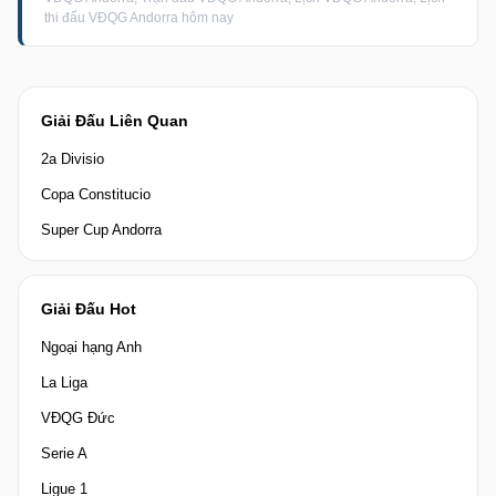
thi đấu VĐQG Andorra hôm nay
Giải Đấu Liên Quan
2a Divisio
Copa Constitucio
Super Cup Andorra
Giải Đấu Hot
Ngoại hạng Anh
La Liga
VĐQG Đức
Serie A
Ligue 1