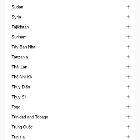
Sudan
CONMEBOL/UEFA Finalissima
Scottish Cup
Siêu Cup Síp
3. liga Slovakia
2. SNL
hạng Nhất Somalia
Syria
COTIF Tournament
SWF Scottish Cup
Cup Cyprus
Cup Slovakia
3. SNL
Ngoại hạng Sudan
Tajikistan
Emirates Cup
SWPL Cup
I Liga Women
Cup Slovenia
Ngoại hạng Syria
Surinam
FIFA Confederations Cup
VĐQG Tajikistan
Tây Ban Nha
FIFA U17 Women's World Cup
Suriname Major League
Tanzania
Giao hữu
Cúp Nhà vua Tây Ban Nha
Thái Lan
FIFA U20 Women's World Cup
Copa Federacion
Ligi kuu Bara
Thổ Nhĩ Kỳ
Friendlies Women
La Liga
FA Cup Thailand
Thụy Điển
Gulf Cup of Nations
Primera Division Femenina
League Cup Thailand
1. Lig
Thụy Sĩ
International Champions Cup
Primera Division RFEF
VĐQG Thái Lan
2. Lig
VĐQG Thụy Điển
Togo
Islamic Solidarity Games
Segunda Division Spain
Thai Champions Cup
3. Lig Turkey
Damallsvenskan
1. Liga Classic
Trinidad and Tobago
King's Cup
Segunda Division RFEF
Thai League 2
Cup Turkey
Division 2
1. Liga Promotion
VĐQG Togo
Trung Quốc
Kirin Cup
Super Cup Spain
VĐQG Thổ Nhĩ Kỳ
Elitettan
2. Liga Interregional
Giải Chuyên nghiệp Trinidad và Tobago
Tunisia
Leagues Cup
Supercopa Femenina
Super Cup Turkey
Ettan
Challenge League Switzerland
Chinese Football League 1