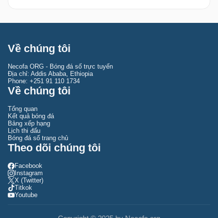
Tipsport Malta Cup
Queensland NPL
Coppa Italia Primavera
Yemeni League
Tournoi Maurice Revello
Queensland Premier League
Coppa Italia Serie C
U20 Arab Championship
South Australia NPL Australia
Coppa Italia Serie D
Về chúng tôi
UAE-Qatar Super Shield
South Australia State League 1
Coppa Italia Women
Necofa ORG - Bóng đá số trực tuyến
UEFA/CONMEBOL Club Challenge
Tasmania Northern Championship
Serie A
Địa chỉ: Addis Ababa, Ethiopia
Phone: +251 91 110 1734
Về chúng tôi
WAFF Championship U23
Tasmania NPL
Serie A Women
Women's International Champions Cup
Tasmania Southern Championship
Serie B
Tổng quan
Kết quả bóng đá
Women's Olympic Qualifying Asia
Victoria NPL
Serie C
Bảng xếp hạng
Lịch thi đấu
Women's Olympic Qualifying CAF
Victoria PL 1
Siêu Cúp Ý
Bóng đá số trang chủ
Theo dõi chúng tôi
Women's WC Qualification Intercontinental Play-offs
Western Australia NPL
Serie D
Facebook
Youth Viareggio Cup
Western Australia State League 1
Super Cup Primavera
Instagram
X (Twitter)
Vòng loại Olympic Concacaf
Titkok
Youtube
World Cup nữ
VLWC Châu Á