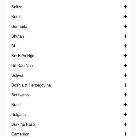
Belize
Non League Div One
Torneo Promocional Amateur
III Liga
Premier Intermediate League
Federation Cup Bahrain
Giải Bóng đá hạng Nhất Belarus
Benin
Non League Premier
Torneo Proyeccion
Super Cup Poland
Premiership Women
Cúp Bóng đá Belarus
Ngoại hạng Belize
Bermuda
Ngoại hạng Anh
Trofeo de Campeones
Ngoại hạng Belarus, Vysshaya Liga
Ngoại hạng Benin
Bhutan
Professional Development League
2. Division Belarus
Ngoại hạng Bermuda
Bỉ
U18 Premier League
Siêu Cúp Belarus
Ngoại hạng Bhutan
Bờ Biển Ngà
Women’s FA Community Shield
Reserve League Belarus
Super League Bhutan
Giải hạng Nhì Bỉ
Bồ Đào Nha
Women's FA Cup
Cúp Bóng đá Bỉ
VĐQG Bờ Biển Ngà
Bolivia
Women's Super League
First Amateur Division
1a Divisao Women
Bosnia & Herzegovina
WSL 2
First Division A
Campeonato de Portugal Prio
Cúp bóng đá Bolivia
Botswana
VĐQG Bỉ
Juniores U19
Giải hạng nhất Bolivia
Ngoại hạng Bosnia và Herzegovina
Brazil
Provincial
Liga 3 Portugal
Nacional B Bolivia
Cúp bóng đá Bosna và Hercegovina
Ngoại hạng Botswana
Bulgaria
Second Amateur Division
VĐQG Bồ Đào Nha
Torneo Amistoso de Verano
Premijer Liga
Acreano
Burkina Faso
Super Cup Belgium
Liga Revelacao U23
Alagoano 1
Cúp Bóng đá Bulgaria
Cameroon
Super League Belgium
Siêu Cúp Bồ Đào Nha
Alagoano 2
Hạng Nhất Bulgaria
Ligue 1 Burkina Faso