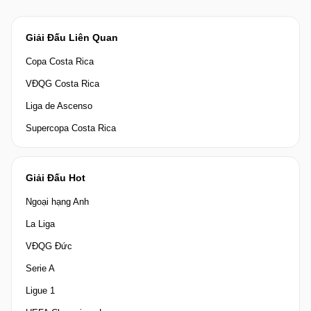
Giải Đấu Liên Quan
Copa Costa Rica
VĐQG Costa Rica
Liga de Ascenso
Supercopa Costa Rica
Giải Đấu Hot
Ngoại hạng Anh
La Liga
VĐQG Đức
Serie A
Ligue 1