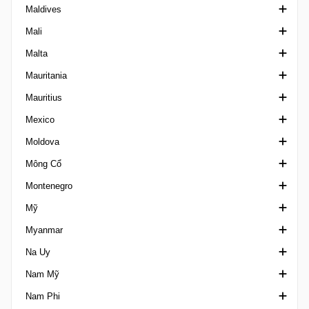
Maldives
Paranaense 1
FA Cup Malaysia
Mali
Paranaense 2
Malaysia Cup
VĐQG Maldives
Malta
Paranaense 3
Hạng nhất Malaysia
Ngoại hạng Mali
Mauritania
Paranaense U20
MFL Cup
Challenge Cup Malta
Mauritius
Paulista A1
Super League Malaysia
Challenge League Malta
VĐQG Mauritania
Mexico
Paulista A2
Ngoại hạng Malta
Mauritian League
Moldova
Paulista A3
FA Trophy Malta
Copa MX
Mông Cổ
Paulista A4
Super Cup Malta
Copa por Mexico
Cupa Moldova
Montenegro
Paulista Série B
VĐQG Mexico
VĐQG Moldova
Ngoại hạng Mông Cổ
Mỹ
Paulista U20
Liga de Expansion MX
Liga 1 Moldova
Siêu Cúp Mông Cổ
VĐQG Montenegro
Myanmar
Pernambucano 1
Liga MX Femenil
Cup Montenegro
Nhà nghề Mỹ
Na Uy
Pernambucano 2
Liga Premier Serie A
Second League Montenegro
MLS All-Star
VĐQG Myanmar
Nam Mỹ
Pernambucano 3
Liga Premier Serie B
MLS Next Pro
1. Division Norway
Nam Phi
Pernambucano U20
Supercopa MX
NASL
1. Division Women
CONMEBOL Copa America