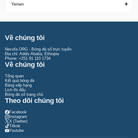
Yemen
The Atlantic Cup
NSW League One
Welsh Cup
Coppa Italia
Ngoại hạng Zimbabwe
Tipsport Malta Cup
Queensland NPL
Coppa Italia Primavera
Yemeni League
Tournoi Maurice Revello
Queensland Premier League
Coppa Italia Serie C
U20 Arab Championship
South Australia NPL Australia
Coppa Italia Serie D
Về chúng tôi
UAE-Qatar Super Shield
South Australia State League 1
Coppa Italia Women
Necofa ORG - Bóng đá số trực tuyến
UEFA/CONMEBOL Club Challenge
Tasmania Northern Championship
Serie A
Địa chỉ: Addis Ababa, Ethiopia
Phone: +251 91 110 1734
Về chúng tôi
WAFF Championship U23
Tasmania NPL
Serie A Women
Women's International Champions Cup
Tasmania Southern Championship
Serie B
Tổng quan
Kết quả bóng đá
Women's Olympic Qualifying Asia
Victoria NPL
Serie C
Bảng xếp hạng
Lịch thi đấu
Women's Olympic Qualifying CAF
Victoria PL 1
Siêu Cúp Ý
Bóng đá số trang chủ
Theo dõi chúng tôi
Women's WC Qualification Intercontinental Play-offs
Western Australia NPL
Serie D
Facebook
Youth Viareggio Cup
Western Australia State League 1
Super Cup Primavera
Instagram
X (Twitter)
Vòng loại Olympic Concacaf
Titkok
Youtube
World Cup nữ