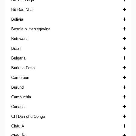
Bồ Đào Nha
Women's FA Cup
Cúp Bóng đá Bỉ
VĐQG Bờ Biển Ngà
Bolivia
Women's Super League
First Amateur Division
1a Divisao Women
Bosnia & Herzegovina
WSL 2
First Division A
Campeonato de Portugal Prio
Cúp bóng đá Bolivia
Botswana
VĐQG Bỉ
Juniores U19
Giải hạng nhất Bolivia
Ngoại hạng Bosnia và Herzegovina
Brazil
Provincial
Liga 3 Portugal
Nacional B Bolivia
Cúp bóng đá Bosna và Hercegovina
Ngoại hạng Botswana
Bulgaria
Second Amateur Division
VĐQG Bồ Đào Nha
Torneo Amistoso de Verano
Premijer Liga
Acreano
Burkina Faso
Super Cup Belgium
Liga Revelacao U23
Alagoano 1
Cúp Bóng đá Bulgaria
Cameroon
Super League Belgium
Siêu Cúp Bồ Đào Nha
Alagoano 2
Hạng Nhất Bulgaria
Ligue 1 Burkina Faso
Burundi
Third Amateur Division
Segunda Liga
Alagoano U20
Hạng Nhì Bulgaria
VĐQG Cameroon
Campuchia
Taca da Liga
Amapaense Brazil
Hạng Ba Bulgaria
Siêu Cúp Cameroon
Ligue A
Canada
Taca de Portugal
Amazonense 1
Super Cup Bulgaria
Elite Two
Ngoại hạng Campuchia
CH Dân chủ Congo
Taca Revelacao U23
Amazonense 2
Hun Sen Cup
Ngoại hạng Canada
Châu Á
Baiano 1
Canadian Championship
Ligue 1 Congo DR
Châu Âu
Baiano 2
Canadian Soccer League
AFC Challenge Cup