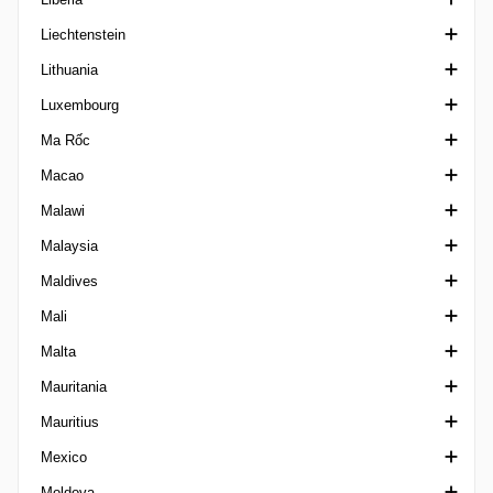
Liechtenstein
Paraense A
LFA First Division
Lithuania
Paraense B1
Cup Liechtenstein
Luxembourg
Paraense B2
VĐQG Lithuania
Ma Rốc
Paraense U20
1 Lyga
VĐQG Luxembourg
Macao
Paraibano 1
Siêu Cúp Lithuania
Cup Luxembourg
VĐQG Ma Rốc
Malawi
Paraibano 2 Brazil
Cup Lithuania
Botola 2
VĐQG Macao
Malaysia
Paraibano U20
Cup Morocco
VĐQG Malawi
Maldives
Paranaense 1
FA Cup Malaysia
Mali
Paranaense 2
Malaysia Cup
VĐQG Maldives
Malta
Paranaense 3
Hạng nhất Malaysia
Ngoại hạng Mali
Mauritania
Paranaense U20
MFL Cup
Challenge Cup Malta
Mauritius
Paulista A1
Super League Malaysia
Challenge League Malta
VĐQG Mauritania
Mexico
Paulista A2
Ngoại hạng Malta
Mauritian League
Moldova
Paulista A3
FA Trophy Malta
Copa MX