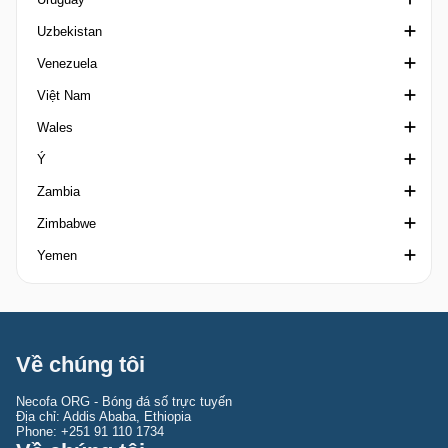
Uzbekistan
Premier League Asia Trophy
Super Cup United Arab Emirates
Capital Territory NPL
Druha Liga
VĐQG Uruguay
Venezuela
Premier League International Cup
Capital Territory NPL 2
Ngoại hạng Ukraina
Copa Uruguay
Cup Uzbekistan
Việt Nam
Qatar-UAE Super Cup
FQPL 3 Metro
Siêu Cúp Ukraina
Segunda Division Uruguay
Pro League Uzbekistan
VĐQG Venezuela
Wales
SAFF Championship
New South Wales NPL
Persha Liga
Super Copa Uruguay
VĐQG Uzbekistan
Copa Venezuela
Siêu Cúp Việt Nam
Ý
SheBelieves Cup
NNSW League 1
U19 League
Super Cup Uzbekistan
Segunda Division Venezuela
V-League
FAW Championship
Zambia
South American Youth Games
Northern NSW NPL
U21 League
Supercopa Venezuela
Hạng nhất Quốc gia
Ngoại hạng xứ Wales
Campionato Primavera 1
Zimbabwe
Southeast Asian Games
Northern Territory Premier League
Cup Quốc Gia Việt Nam
League Cup Wales
Campionato Primavera 2
Ngoại hạng Zambia
Yemen
The Atlantic Cup
NSW League One
Welsh Cup
Coppa Italia
Ngoại hạng Zimbabwe
Tipsport Malta Cup
Queensland NPL
Coppa Italia Primavera
Yemeni League
Tournoi Maurice Revello
Queensland Premier League
Coppa Italia Serie C
U20 Arab Championship
South Australia NPL Australia
Coppa Italia Serie D
Về chúng tôi
UAE-Qatar Super Shield
South Australia State League 1
Coppa Italia Women
Necofa ORG - Bóng đá số trực tuyến
UEFA/CONMEBOL Club Challenge
Tasmania Northern Championship
Serie A
Địa chỉ: Addis Ababa, Ethiopia
Phone: +251 91 110 1734
WAFF Championship U23
Tasmania NPL
Serie A Women