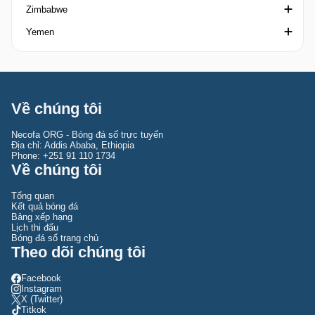
Zimbabwe
Southeast Asian Games
Northern Territory Premier League
Cup Quốc Gia Việt Nam
League Cup Wales
Campionato Primavera 2
Ngoại hạng Zambia
Yemen
The Atlantic Cup
NSW League One
Welsh Cup
Coppa Italia
Ngoại hạng Zimbabwe
Tipsport Malta Cup
Queensland NPL
Coppa Italia Primavera
Yemeni League
Tournoi Maurice Revello
Queensland Premier League
Coppa Italia Serie C
U20 Arab Championship
South Australia NPL Australia
Coppa Italia Serie D
Về chúng tôi
UAE-Qatar Super Shield
South Australia State League 1
Coppa Italia Women
Necofa ORG - Bóng đá số trực tuyến
UEFA/CONMEBOL Club Challenge
Tasmania Northern Championship
Serie A
Địa chỉ: Addis Ababa, Ethiopia
Phone: +251 91 110 1734
Về chúng tôi
WAFF Championship U23
Tasmania NPL
Serie A Women
Women's International Champions Cup
Tasmania Southern Championship
Serie B
Tổng quan
Kết quả bóng đá
Women's Olympic Qualifying Asia
Victoria NPL
Serie C
Bảng xếp hạng
Lịch thi đấu
Women's Olympic Qualifying CAF
Victoria PL 1
Siêu Cúp Ý
Bóng đá số trang chủ
Theo dõi chúng tôi
Women's WC Qualification Intercontinental Play-offs
Western Australia NPL
Serie D
Facebook
Youth Viareggio Cup
Western Australia State League 1
Super Cup Primavera
Instagram
X (Twitter)
Vòng loại Olympic Concacaf
Titkok