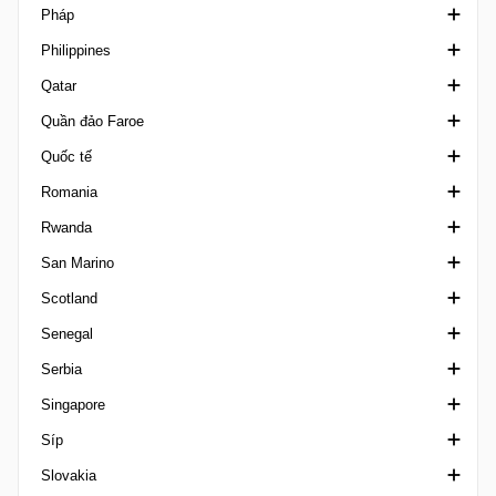
Pháp
hạng 3 Brazil
USL W League
Division Intermedia
Copa Inca
Kakkonen
Philippines
hạng 4 Brazil
WPSL
Supercopa Paraguay
Hạng Nhất Peru
Kakkosen Cup
Cúp Quốc gia Pháp
Qatar
Sergipano U20
Hạng 2 Peru
Kansallinen Liiga
Cúp Liên đoàn Pháp
Copa Paulino Alcantara
Quần đảo Faroe
Siêu Cúp Brazil
Copa Peru
League Cup Finland
Ligue 1
PFL
Emir Cup Qatar
Quốc tế
Sul-Matogrossense
Supercopa Peru
VĐQG Phần Lan
Ligue 2 France
Qatar Cup
1. Deild Faroe Islands
Romania
Tocantinense
Suomen Cup
National 1
VĐQG Qatar
Ngoại hạng Faroe
Cúp Vô địch Châu Á
Rwanda
Ykkonen
National 2
QFA Cup
Siêu Cúp Faroe
Algarve Cup
Cupa Romaniei
San Marino
Ykkoscup Finland
National 3
Second Division
Logmanssteypid
Arab Club Champions Cup
VĐQG Romania
VĐQG Rwanda
Scotland
Ykkosliiga
Premiere Ligue
Stars League
Arab Cup
Liga 1 Feminin
VĐQG San Marino
Senegal
Trophée des Champions
Cúp bóng đá châu Phi
Liga II
Coppa Titano
Challenge Cup Scotland
Serbia
CAC Games
Liga III
Super Cup San Marino
Championship Scotland
Ligue 1 Senegal
Singapore
Campeones Cup
Supercupa
Highland / Lowland
Cup Serbia
Síp
Caribbean Cup
League Cup Scotland
Prva Liga
Cup Singapore
Slovakia
Giao hữu câu lạc bộ
League One Scotland
VĐQG Serbia
VĐQG Singapore
Hạng nhất Síp