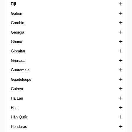
Fiji
Catarinense 3
CAFA Nations Cup
UEFA Women's Championship
COSAFA U20 Championship
Concacaf Women's U17
Kvindeliga
DFB Pokal
VĐQG Estonia
Ngoại hạng Ethiopia
Gabon
Catarinense U20
EAFF E-1 Football Championship
UEFA Women's Championship Qualification
Concacaf Women's U20
DFB Pokal Women
Esiliiga B
VĐQG Fiji
Gambia
Cearense 1
EAFF Football Championship Qualification
UEFA Women's Nations League
Concacaf Women's U20 Qualification
Frauen Bundesliga
VĐQG Gabon
Georgia
Cearense 2
Concacaf Women's World Cup Qualifiers
Oberliga
Hạng nhất Gambia
Ghana
Cearense 3
Copa Centroamericana
Siêu Cúp Đức
VĐQG Georgia
Gibraltar
Cearense U20
Regionalliga Germany
David Kipiani Cup
Cúp Quốc gia Ghana
Grenada
Copa Alagoas
Supercup der Frauen
Erovnuli Liga 2
Ngoại hạng Ghana
Ngoại hạng Gibraltar
Guatemala
Copa do Brasil
U19 Bundesliga
Siêu Cúp Georgia
Siêu Cúp Ghana
Siêu Cúp Gibraltar
Ngoại hạng Grenada
Guadeloupe
Copa do Brasil U17
Liga 3 Georgia
Rock Cup
VĐQG Guatemala
Guinea
Copa do Brasil U20
Primera Division Guatemala
Division d'Honneur
Hà Lan
Copa do Nordeste
VĐQG Guinea
Haiti
Copa Espírito Santo
Derde Divisie
Hàn Quốc
Copa Fares Lopes
VĐQG Hà Lan
Ligue Haitienne Haiti
Honduras
Copa Gaucha
Eerste Divisie
K League 1