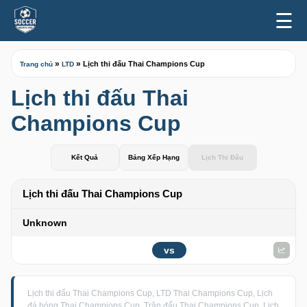
☰
»
»
Lịch thi đấu Thai Champions Cup
Trang chủ
LTD
Lịch thi đấu Thai
Champions Cup
Kết Quả
Bảng Xếp Hạng
Lịch Thi Đấu
Lịch thi đấu Thai Champions Cup
Unknown
vs
Lịch thi đấu Thai Champions Cup, LTD Thai Champions Cup, Lịch
đá bóng Thai Champions Cup, Trận đấu Thai Champions Cup, Lịch