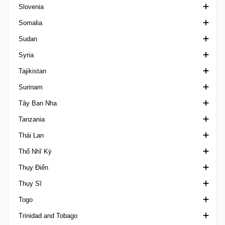
Slovenia
China Cup
Ngoại hạng Scotland
Srpska Liga
League Cup Singapore
Hạng nhì Síp
VĐQG Slovakia
Somalia
Club Friendlies Women
League Two Scotland
Hạng ba Síp
2. liga Slovakia
1. SNL
Sudan
CONMEBOL/UEFA Finalissima
Scottish Cup
Siêu Cup Síp
3. liga Slovakia
2. SNL
hạng Nhất Somalia
Syria
COTIF Tournament
SWF Scottish Cup
Cup Cyprus
Cup Slovakia
3. SNL
Ngoại hạng Sudan
Tajikistan
Emirates Cup
SWPL Cup
I Liga Women
Cup Slovenia
Ngoại hạng Syria
Surinam
FIFA Confederations Cup
VĐQG Tajikistan
Tây Ban Nha
FIFA U17 Women's World Cup
Suriname Major League
Tanzania
Giao hữu
Cúp Nhà vua Tây Ban Nha
Thái Lan
FIFA U20 Women's World Cup
Copa Federacion
Ligi kuu Bara
Thổ Nhĩ Kỳ
Friendlies Women
La Liga
FA Cup Thailand
Thụy Điển
Gulf Cup of Nations
Primera Division Femenina
League Cup Thailand
1. Lig
Thụy Sĩ
International Champions Cup
Primera Division RFEF
VĐQG Thái Lan
2. Lig
VĐQG Thụy Điển
Togo
Islamic Solidarity Games
Segunda Division Spain
Thai Champions Cup
3. Lig Turkey
Damallsvenskan
1. Liga Classic
Trinidad and Tobago
King's Cup
Segunda Division RFEF
Thai League 2
Cup Turkey
Division 2
1. Liga Promotion
VĐQG Togo