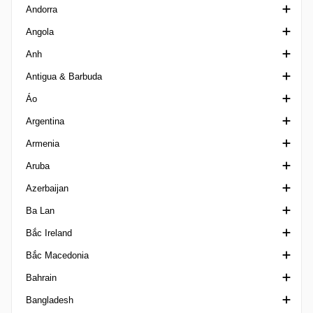
Andorra
Siêu Cúp Ả Rập Xê Út
Second Division A
Cup Albania
Coupe Nationale
AIFF Super Cup India
Angola
Siêu Cúp Ai Cập
Super Cup Albania
VĐQG Algeria
Calcutta Premier Division
VĐQG Andorra
Anh
VĐQG Albania
Ligue 2 Algeria
I-League
2a Divisio
Girabola
Antigua & Barbuda
Reserve League Algeria
I-League 2 India
Copa Constitucio
Hạng Nhất Anh
Áo
Super Cup Algeria
VĐQG Ấn Độ
Super Cup Andorra
Siêu cúp Anh
VĐQG Antigua & Barbuda
Argentina
Santosh Trophy India
Cúp Liên đoàn
Giải hạng hai Áo
Armenia
FA Cup
VĐQG Áo
Cúp quốc gia Argentina
Aruba
FA Trophy England
Cúp Bóng đá Áo
Cúp Siêu giải đấu
Cup Armenia
Azerbaijan
FA Women's League Cup
Frauenliga
VĐQG Argentina, Torneo Betano
Ngoại hạng Armenia
Division di Honor
Ba Lan
FA Youth Cup
Landesliga
Prim B Metro Argentina
Super Cup Armenia
Cúp Bóng đá Azerbaijan
Bắc Ireland
League Cup England
Regionalliga Austria
Primera C
First League Armenia
Ngoại hạng Azerbaijan
Central Youth League
Bắc Macedonia
League One England
Primera D
Birinci Dasta
VĐQG Ba Lan
Championship Northern Ireland
Bahrain
League Two England
Giải hạng nhì Argentina
Cup Poland
Charity Shield
VĐQG Bắc Macedonia
Bangladesh
National League England
Super Copa Argentina
Ekstraliga Women
Irish Cup
Cup North Macedonia
Cúp Nhà vua Bahrain