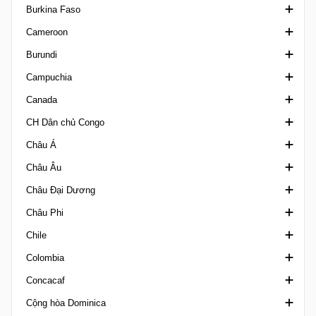
Burkina Faso
Super Cup Belgium
Liga Revelacao U23
Alagoano 1
Cúp Bóng đá Bulgaria
Cameroon
Super League Belgium
Siêu Cúp Bồ Đào Nha
Alagoano 2
Hạng Nhất Bulgaria
Ligue 1 Burkina Faso
Burundi
Third Amateur Division
Segunda Liga
Alagoano U20
Hạng Nhì Bulgaria
VĐQG Cameroon
Campuchia
Taca da Liga
Amapaense Brazil
Hạng Ba Bulgaria
Siêu Cúp Cameroon
Ligue A
Canada
Taca de Portugal
Amazonense 1
Super Cup Bulgaria
Elite Two
Ngoại hạng Campuchia
CH Dân chủ Congo
Taca Revelacao U23
Amazonense 2
Hun Sen Cup
Ngoại hạng Canada
Châu Á
Baiano 1
Canadian Championship
Ligue 1 Congo DR
Châu Âu
Baiano 2
Canadian Soccer League
AFC Challenge Cup
Châu Đại Dương
Baiano U20
League 1 Ontario
AFC Challenge League
U20 Elite League
Châu Phi
Brasileiro de Aspirantes
Northern Super League
AFC Champions League Elite
UEFA Champions League
OFC Champions League
Chile
Brasileiro Feminino A1
PCSL
AFC Champions League Two
UEFA Conference League
OFC Nations Cup
Africa Cup of Nations Qualification
Colombia
Brasileiro U17
AFC U17 Asian Cup
UEFA Europa League
OFC U19 Championship
Africa U20 Cup of Nations
Cúp Chile
Concacaf
Brasileiro U20 A
AFC U17 Asian Cup Qualification
UEFA European Championship
Africa U23 Cup of Nations Qualification
Hạng Nhì Chile
Cúp Colombia
Cộng hòa Dominica
Nữ VĐQG Brazil
AFC U17 Women's Asian Cup
UEFA European Championship Qualifiers
African Football League
VĐQG Chile
VĐQG Colombia
Concacaf Caribbean Club Shield