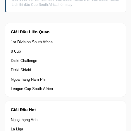
Lịch thi đấu Cup South Africa hôm nay
Giải Đấu Liên Quan
1st Division South Africa
8 Cup
Diski Challenge
Diski Shield
Ngoại hạng Nam Phi
League Cup South Africa
Giải Đấu Hot
Ngoại hạng Anh
La Liga