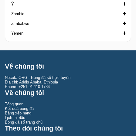
Ý
SheBelieves Cup
NNSW League 1
U19 League
Super Cup Uzbekistan
Segunda Division Venezuela
V-League
FAW Championship
Zambia
South American Youth Games
Northern NSW NPL
U21 League
Supercopa Venezuela
Hạng nhất Quốc gia
Ngoại hạng xứ Wales
Campionato Primavera 1
Zimbabwe
Southeast Asian Games
Northern Territory Premier League
Cup Quốc Gia Việt Nam
League Cup Wales
Campionato Primavera 2
Ngoại hạng Zambia
Yemen
The Atlantic Cup
NSW League One
Welsh Cup
Coppa Italia
Ngoại hạng Zimbabwe
Tipsport Malta Cup
Queensland NPL
Coppa Italia Primavera
Yemeni League
Tournoi Maurice Revello
Queensland Premier League
Coppa Italia Serie C
U20 Arab Championship
South Australia NPL Australia
Coppa Italia Serie D
Về chúng tôi
UAE-Qatar Super Shield
South Australia State League 1
Coppa Italia Women
Necofa ORG - Bóng đá số trực tuyến
UEFA/CONMEBOL Club Challenge
Tasmania Northern Championship
Serie A
Địa chỉ: Addis Ababa, Ethiopia
Phone: +251 91 110 1734
Về chúng tôi
WAFF Championship U23
Tasmania NPL
Serie A Women
Women's International Champions Cup
Tasmania Southern Championship
Serie B
Tổng quan
Kết quả bóng đá
Women's Olympic Qualifying Asia
Victoria NPL
Serie C
Bảng xếp hạng
Lịch thi đấu
Women's Olympic Qualifying CAF
Victoria PL 1
Siêu Cúp Ý
Bóng đá số trang chủ
Theo dõi chúng tôi
Women's WC Qualification Intercontinental Play-offs
Western Australia NPL
Serie D