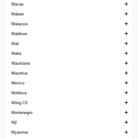
Macao
Paraibano 1
Siêu Cúp Lithuania
Cup Luxembourg
VĐQG Ma Rốc
Malawi
Paraibano 2 Brazil
Cup Lithuania
Botola 2
VĐQG Macao
Malaysia
Paraibano U20
Cup Morocco
VĐQG Malawi
Maldives
Paranaense 1
FA Cup Malaysia
Mali
Paranaense 2
Malaysia Cup
VĐQG Maldives
Malta
Paranaense 3
Hạng nhất Malaysia
Ngoại hạng Mali
Mauritania
Paranaense U20
MFL Cup
Challenge Cup Malta
Mauritius
Paulista A1
Super League Malaysia
Challenge League Malta
VĐQG Mauritania
Mexico
Paulista A2
Ngoại hạng Malta
Mauritian League
Moldova
Paulista A3
FA Trophy Malta
Copa MX
Mông Cổ
Paulista A4
Super Cup Malta
Copa por Mexico
Cupa Moldova
Montenegro
Paulista Série B
VĐQG Mexico
VĐQG Moldova
Ngoại hạng Mông Cổ
Mỹ
Paulista U20
Liga de Expansion MX
Liga 1 Moldova
Siêu Cúp Mông Cổ
VĐQG Montenegro
Myanmar
Pernambucano 1
Liga MX Femenil
Cup Montenegro
Nhà nghề Mỹ