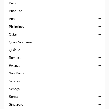
Peru
VĐQG Brazil
USL League Two
Youth Championship
WE League
Copa Paraguay
Phần Lan
hạng nhì Brazil
USL Super League
VĐQG Paraguay
Copa Bicentenario
Pháp
hạng 3 Brazil
USL W League
Division Intermedia
Copa Inca
Kakkonen
Philippines
hạng 4 Brazil
WPSL
Supercopa Paraguay
Hạng Nhất Peru
Kakkosen Cup
Cúp Quốc gia Pháp
Qatar
Sergipano U20
Hạng 2 Peru
Kansallinen Liiga
Cúp Liên đoàn Pháp
Copa Paulino Alcantara
Quần đảo Faroe
Siêu Cúp Brazil
Copa Peru
League Cup Finland
Ligue 1
PFL
Emir Cup Qatar
Quốc tế
Sul-Matogrossense
Supercopa Peru
VĐQG Phần Lan
Ligue 2 France
Qatar Cup
1. Deild Faroe Islands
Romania
Tocantinense
Suomen Cup
National 1
VĐQG Qatar
Ngoại hạng Faroe
Cúp Vô địch Châu Á
Rwanda
Ykkonen
National 2
QFA Cup
Siêu Cúp Faroe
Algarve Cup
Cupa Romaniei
San Marino
Ykkoscup Finland
National 3
Second Division
Logmanssteypid
Arab Club Champions Cup
VĐQG Romania
VĐQG Rwanda
Scotland
Ykkosliiga
Premiere Ligue
Stars League
Arab Cup
Liga 1 Feminin
VĐQG San Marino
Senegal
Trophée des Champions
Cúp bóng đá châu Phi
Liga II
Coppa Titano
Challenge Cup Scotland
Serbia
CAC Games
Liga III
Super Cup San Marino
Championship Scotland
Ligue 1 Senegal
Singapore
Campeones Cup
Supercupa
Highland / Lowland
Cup Serbia