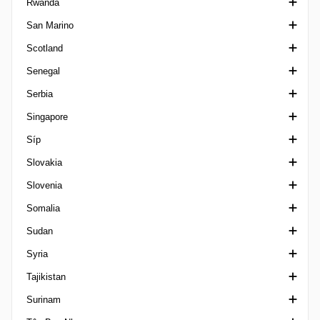
Rwanda
Ykkonen
National 2
QFA Cup
Siêu Cúp Faroe
Algarve Cup
Cupa Romaniei
San Marino
Ykkoscup Finland
National 3
Second Division
Logmanssteypid
Arab Club Champions Cup
VĐQG Romania
VĐQG Rwanda
Scotland
Ykkosliiga
Premiere Ligue
Stars League
Arab Cup
Liga 1 Feminin
VĐQG San Marino
Senegal
Trophée des Champions
Cúp bóng đá châu Phi
Liga II
Coppa Titano
Challenge Cup Scotland
Serbia
CAC Games
Liga III
Super Cup San Marino
Championship Scotland
Ligue 1 Senegal
Singapore
Campeones Cup
Supercupa
Highland / Lowland
Cup Serbia
Síp
Caribbean Cup
League Cup Scotland
Prva Liga
Cup Singapore
Slovakia
Giao hữu câu lạc bộ
League One Scotland
VĐQG Serbia
VĐQG Singapore
Hạng nhất Síp
Slovenia
China Cup
Ngoại hạng Scotland
Srpska Liga
League Cup Singapore
Hạng nhì Síp
VĐQG Slovakia
Somalia
Club Friendlies Women
League Two Scotland
Hạng ba Síp
2. liga Slovakia
1. SNL
Sudan
CONMEBOL/UEFA Finalissima
Scottish Cup
Siêu Cup Síp
3. liga Slovakia
2. SNL
hạng Nhất Somalia
Syria
COTIF Tournament
SWF Scottish Cup
Cup Cyprus
Cup Slovakia
3. SNL
Ngoại hạng Sudan
Tajikistan
Emirates Cup
SWPL Cup
I Liga Women
Cup Slovenia
Ngoại hạng Syria
Surinam
FIFA Confederations Cup
VĐQG Tajikistan