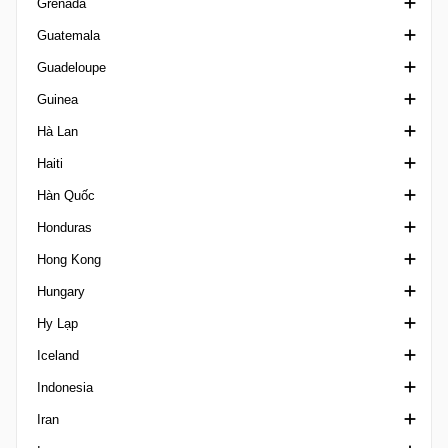
Grenada
Copa Alagoas
Supercup der Frauen
Erovnuli Liga 2
Ngoại hạng Ghana
Ngoại hạng Gibraltar
Guatemala
Copa do Brasil
U19 Bundesliga
Siêu Cúp Georgia
Siêu Cúp Ghana
Siêu Cúp Gibraltar
Ngoại hạng Grenada
Guadeloupe
Copa do Brasil U17
Liga 3 Georgia
Rock Cup
VĐQG Guatemala
Guinea
Copa do Brasil U20
Primera Division Guatemala
Division d'Honneur
Hà Lan
Copa do Nordeste
VĐQG Guinea
Haiti
Copa Espírito Santo
Derde Divisie
Hàn Quốc
Copa Fares Lopes
VĐQG Hà Lan
Ligue Haitienne Haiti
Honduras
Copa Gaucha
Eerste Divisie
K League 1
Hong Kong
Copa Grao Para
Eredivisie Women
K League 2
VĐQG Honduras
Hungary
Copa Paulista
KNVB Beker Netherlands
K League Cup
FA Cup Hong Kong
Hy Lạp
Copa Rio
Siêu Cúp Hà Lan
Cúp Quốc Gia Hàn Quốc
Ngoại hạng Hong Kong
VĐQG Hungary
Iceland
Copa Rio U20
Reserve League Netherlands
K3 League
HKFA 1st Division
Magyar Kupa
Cúp Quốc gia Hy Lạp
Indonesia
Copa Santa Catarina
Tweede Divisie
WK-League
Sapling Cup
NB II
Football League
1. Deild Iceland
Iran
Copa Verde
U18 Divisie 1 Netherlands
Senior Shield
NB III
VĐQG Hy Lạp
VĐQG Iceland
VĐQG Indonesia