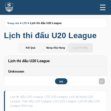
☰
»
»
Lịch thi đấu U20 League
Trang chủ
LTD
Lịch thi đấu U20 League
Kết Quả
Bảng Xếp Hạng
Lịch Thi Đấu
Lịch thi đấu U20 League
Unknown
vs
Lịch thi đấu U20 League, LTD U20 League, Lịch đá bóng U20
League, Trận đấu U20 League, Lịch U20 League, Lịch thi đấu U20
League hôm nay