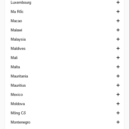
Luxembourg
Paraense B2
VĐQG Lithuania
Ma Rốc
Paraense U20
1 Lyga
VĐQG Luxembourg
Macao
Paraibano 1
Siêu Cúp Lithuania
Cup Luxembourg
VĐQG Ma Rốc
Malawi
Paraibano 2 Brazil
Cup Lithuania
Botola 2
VĐQG Macao
Malaysia
Paraibano U20
Cup Morocco
VĐQG Malawi
Maldives
Paranaense 1
FA Cup Malaysia
Mali
Paranaense 2
Malaysia Cup
VĐQG Maldives
Malta
Paranaense 3
Hạng nhất Malaysia
Ngoại hạng Mali
Mauritania
Paranaense U20
MFL Cup
Challenge Cup Malta
Mauritius
Paulista A1
Super League Malaysia
Challenge League Malta
VĐQG Mauritania
Mexico
Paulista A2
Ngoại hạng Malta
Mauritian League
Moldova
Paulista A3
FA Trophy Malta
Copa MX
Mông Cổ
Paulista A4
Super Cup Malta
Copa por Mexico
Cupa Moldova
Montenegro
Paulista Série B
VĐQG Mexico
VĐQG Moldova
Ngoại hạng Mông Cổ