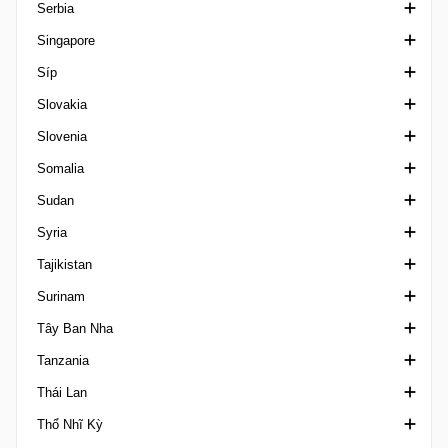
Serbia
CAC Games
Liga III
Super Cup San Marino
Championship Scotland
Ligue 1 Senegal
Singapore
Campeones Cup
Supercupa
Highland / Lowland
Cup Serbia
Síp
Caribbean Cup
League Cup Scotland
Prva Liga
Cup Singapore
Slovakia
Giao hữu câu lạc bộ
League One Scotland
VĐQG Serbia
VĐQG Singapore
Hạng nhất Síp
Slovenia
China Cup
Ngoại hạng Scotland
Srpska Liga
League Cup Singapore
Hạng nhì Síp
VĐQG Slovakia
Somalia
Club Friendlies Women
League Two Scotland
Hạng ba Síp
2. liga Slovakia
1. SNL
Sudan
CONMEBOL/UEFA Finalissima
Scottish Cup
Siêu Cup Síp
3. liga Slovakia
2. SNL
hạng Nhất Somalia
Syria
COTIF Tournament
SWF Scottish Cup
Cup Cyprus
Cup Slovakia
3. SNL
Ngoại hạng Sudan
Tajikistan
Emirates Cup
SWPL Cup
I Liga Women
Cup Slovenia
Ngoại hạng Syria
Surinam
FIFA Confederations Cup
VĐQG Tajikistan
Tây Ban Nha
FIFA U17 Women's World Cup
Suriname Major League
Tanzania
Giao hữu
Cúp Nhà vua Tây Ban Nha
Thái Lan
FIFA U20 Women's World Cup
Copa Federacion
Ligi kuu Bara
Thổ Nhĩ Kỳ
Friendlies Women
La Liga
FA Cup Thailand