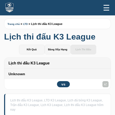
☰
»
»
Lịch thi đấu K3 League
Trang chủ
LTD
Lịch thi đấu K3 League
Kết Quả
Bảng Xếp Hạng
Lịch Thi Đấu
Lịch thi đấu K3 League
Unknown
vs
Lịch thi đấu K3 League, LTD K3 League, Lịch đá bóng K3 League,
Trận đấu K3 League, Lịch K3 League, Lịch thi đấu K3 League hôm
nay