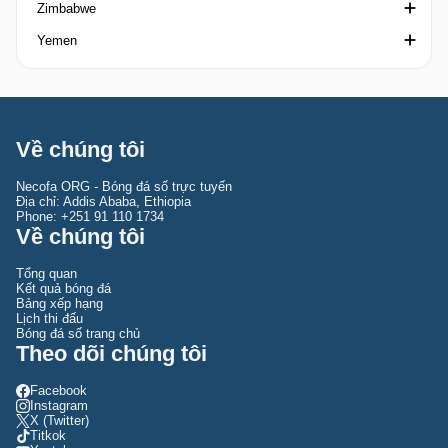
Zimbabwe
Southeast Asian Games
Northern Territory Premier League
Cup Quốc Gia Việt Nam
League Cup Wales
Campionato Primavera 2
Ngoại hạng Zambia
Yemen
The Atlantic Cup
NSW League One
Welsh Cup
Coppa Italia
Ngoại hạng Zimbabwe
Tipsport Malta Cup
Queensland NPL
Coppa Italia Primavera
Yemeni League
Tournoi Maurice Revello
Queensland Premier League
Coppa Italia Serie C
U20 Arab Championship
South Australia NPL Australia
Coppa Italia Serie D
Về chúng tôi
UAE-Qatar Super Shield
South Australia State League 1
Coppa Italia Women
Necofa ORG - Bóng đá số trực tuyến
UEFA/CONMEBOL Club Challenge
Tasmania Northern Championship
Serie A
Địa chỉ: Addis Ababa, Ethiopia
Phone: +251 91 110 1734
Về chúng tôi
WAFF Championship U23
Tasmania NPL
Serie A Women
Women's International Champions Cup
Tasmania Southern Championship
Serie B
Tổng quan
Kết quả bóng đá
Women's Olympic Qualifying Asia
Victoria NPL
Serie C
Bảng xếp hạng
Lịch thi đấu
Women's Olympic Qualifying CAF
Victoria PL 1
Siêu Cúp Ý
Bóng đá số trang chủ
Theo dõi chúng tôi
Women's WC Qualification Intercontinental Play-offs
Western Australia NPL
Serie D
Facebook
Youth Viareggio Cup
Western Australia State League 1
Super Cup Primavera
Instagram
X (Twitter)
Vòng loại Olympic Concacaf
Titkok