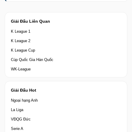
Giải Đấu Liên Quan
K League 1
K League 2
K League Cup
Cúp Quốc Gia Hàn Quốc
WK-League
Giải Đấu Hot
Ngoại hạng Anh
La Liga
VĐQG Đức
Serie A