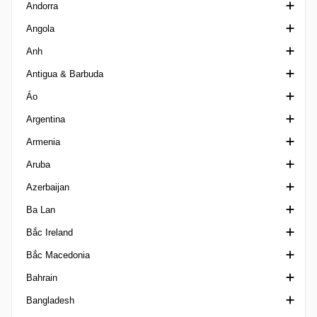
Andorra
Siêu Cúp Ả Rập Xê Út
Second Division A
Cup Albania
Coupe Nationale
AIFF Super Cup India
Angola
Siêu Cúp Ai Cập
Super Cup Albania
VĐQG Algeria
Calcutta Premier Division
VĐQG Andorra
Anh
VĐQG Albania
Ligue 2 Algeria
I-League
2a Divisio
Girabola
Antigua & Barbuda
Reserve League Algeria
I-League 2 India
Copa Constitucio
Hạng Nhất Anh
Áo
Super Cup Algeria
VĐQG Ấn Độ
Super Cup Andorra
Siêu cúp Anh
VĐQG Antigua & Barbuda
Argentina
Santosh Trophy India
Cúp Liên đoàn
Giải hạng hai Áo
Armenia
FA Cup
VĐQG Áo
Cúp quốc gia Argentina
Aruba
FA Trophy England
Cúp Bóng đá Áo
Cúp Siêu giải đấu
Cup Armenia
Azerbaijan
FA Women's League Cup
Frauenliga
VĐQG Argentina, Torneo Betano
Ngoại hạng Armenia
Division di Honor
Ba Lan
FA Youth Cup
Landesliga
Prim B Metro Argentina
Super Cup Armenia
Cúp Bóng đá Azerbaijan
Bắc Ireland
League Cup England
Regionalliga Austria
Primera C
First League Armenia
Ngoại hạng Azerbaijan
Central Youth League
Bắc Macedonia
League One England
Primera D
Birinci Dasta
VĐQG Ba Lan
Championship Northern Ireland
Bahrain
League Two England
Giải hạng nhì Argentina
Cup Poland
Charity Shield
VĐQG Bắc Macedonia
Bangladesh
National League England
Super Copa Argentina
Ekstraliga Women
Irish Cup
Cup North Macedonia
Cúp Nhà vua Bahrain