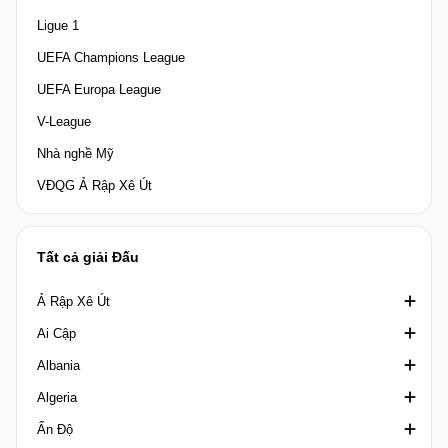
Ligue 1
UEFA Champions League
UEFA Europa League
V-League
Nhà nghề Mỹ
VĐQG Ả Rập Xê Út
Tất cả giải Đấu
Ả Rập Xê Út
Ai Cập
Crown Prince Cup Saudi Arabia
Albania
Division 1 Saudi Arabia
Cúp quốc gia Ai Cập
Algeria
King's Cup Saudi Arabia
Cúp Liên đoàn Ai Cập
1st Division Albania
Ấn Độ
VĐQG Ả Rập Xê Út
Ngoại hạng Ai Cập
2nd Division
Coupe de la Ligue Algeria