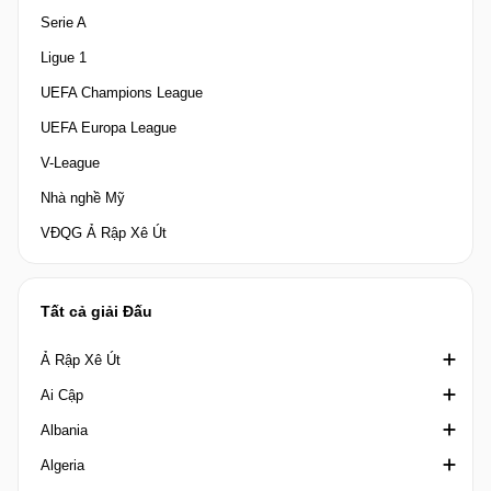
Serie A
Ligue 1
UEFA Champions League
UEFA Europa League
V-League
Nhà nghề Mỹ
VĐQG Ả Rập Xê Út
Tất cả giải Đấu
Ả Rập Xê Út
Ai Cập
Crown Prince Cup Saudi Arabia
Albania
Division 1 Saudi Arabia
Cúp quốc gia Ai Cập
Algeria
King's Cup Saudi Arabia
Cúp Liên đoàn Ai Cập
1st Division Albania