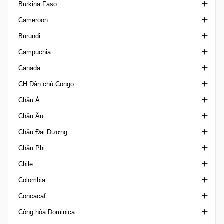
Burkina Faso
Super Cup Belgium
Liga Revelacao U23
Alagoano 1
Cúp Bóng đá Bulgaria
Cameroon
Super League Belgium
Siêu Cúp Bồ Đào Nha
Alagoano 2
Hạng Nhất Bulgaria
Ligue 1 Burkina Faso
Burundi
Third Amateur Division
Segunda Liga
Alagoano U20
Hạng Nhì Bulgaria
VĐQG Cameroon
Campuchia
Taca da Liga
Amapaense Brazil
Hạng Ba Bulgaria
Siêu Cúp Cameroon
Ligue A
Canada
Taca de Portugal
Amazonense 1
Super Cup Bulgaria
Elite Two
Ngoại hạng Campuchia
CH Dân chủ Congo
Taca Revelacao U23
Amazonense 2
Hun Sen Cup
Ngoại hạng Canada
Châu Á
Baiano 1
Canadian Championship
Ligue 1 Congo DR
Châu Âu
Baiano 2
Canadian Soccer League
AFC Challenge Cup
Châu Đại Dương
Baiano U20
League 1 Ontario
AFC Challenge League
U20 Elite League
Châu Phi
Brasileiro de Aspirantes
Northern Super League
AFC Champions League Elite
UEFA Champions League
OFC Champions League
Chile
Brasileiro Feminino A1
PCSL
AFC Champions League Two
UEFA Conference League
OFC Nations Cup
Africa Cup of Nations Qualification
Colombia
Brasileiro U17
AFC U17 Asian Cup
UEFA Europa League
OFC U19 Championship
Africa U20 Cup of Nations
Cúp Chile
Concacaf
Brasileiro U20 A
AFC U17 Asian Cup Qualification
UEFA European Championship
Africa U23 Cup of Nations Qualification
Hạng Nhì Chile
Cúp Colombia
Cộng hòa Dominica
Nữ VĐQG Brazil
AFC U17 Women's Asian Cup
UEFA European Championship Qualifiers
African Football League
VĐQG Chile
VĐQG Colombia
Concacaf Caribbean Club Shield