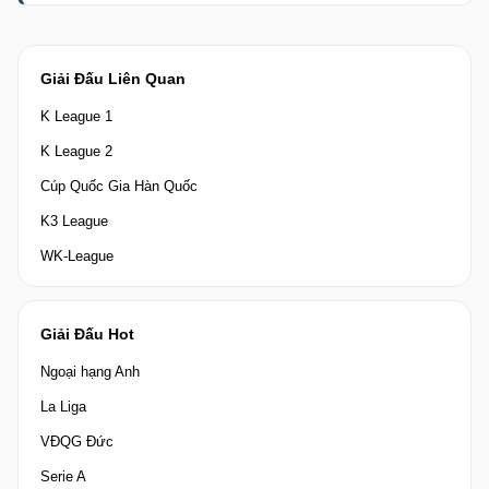
Giải Đấu Liên Quan
K League 1
K League 2
Cúp Quốc Gia Hàn Quốc
K3 League
WK-League
Giải Đấu Hot
Ngoại hạng Anh
La Liga
VĐQG Đức
Serie A