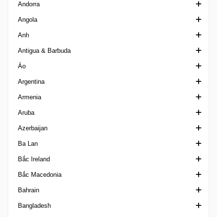
Andorra
Siêu Cúp Ả Rập Xê Út
Second Division A
Cup Albania
Coupe Nationale
AIFF Super Cup India
Angola
Siêu Cúp Ai Cập
Super Cup Albania
VĐQG Algeria
Calcutta Premier Division
VĐQG Andorra
Anh
VĐQG Albania
Ligue 2 Algeria
I-League
2a Divisio
Girabola
Antigua & Barbuda
Reserve League Algeria
I-League 2 India
Copa Constitucio
Hạng Nhất Anh
Áo
Super Cup Algeria
VĐQG Ấn Độ
Super Cup Andorra
Siêu cúp Anh
VĐQG Antigua & Barbuda
Argentina
Santosh Trophy India
Cúp Liên đoàn
Giải hạng hai Áo
Armenia
FA Cup
VĐQG Áo
Cúp quốc gia Argentina
Aruba
FA Trophy England
Cúp Bóng đá Áo
Cúp Siêu giải đấu
Cup Armenia
Azerbaijan
FA Women's League Cup
Frauenliga
VĐQG Argentina, Torneo Betano
Ngoại hạng Armenia
Division di Honor
Ba Lan
FA Youth Cup
Landesliga
Prim B Metro Argentina
Super Cup Armenia
Cúp Bóng đá Azerbaijan
Bắc Ireland
League Cup England
Regionalliga Austria
Primera C
First League Armenia
Ngoại hạng Azerbaijan
Central Youth League
Bắc Macedonia
League One England
Primera D
Birinci Dasta
VĐQG Ba Lan
Championship Northern Ireland
Bahrain
League Two England
Giải hạng nhì Argentina
Cup Poland
Charity Shield
VĐQG Bắc Macedonia
Bangladesh
National League England
Super Copa Argentina
Ekstraliga Women
Irish Cup
Cup North Macedonia
Cúp Nhà vua Bahrain