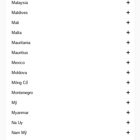
Malaysia
Paraibano U20
Cup Morocco
VĐQG Malawi
Maldives
Paranaense 1
FA Cup Malaysia
Mali
Paranaense 2
Malaysia Cup
VĐQG Maldives
Malta
Paranaense 3
Hạng nhất Malaysia
Ngoại hạng Mali
Mauritania
Paranaense U20
MFL Cup
Challenge Cup Malta
Mauritius
Paulista A1
Super League Malaysia
Challenge League Malta
VĐQG Mauritania
Mexico
Paulista A2
Ngoại hạng Malta
Mauritian League
Moldova
Paulista A3
FA Trophy Malta
Copa MX
Mông Cổ
Paulista A4
Super Cup Malta
Copa por Mexico
Cupa Moldova
Montenegro
Paulista Série B
VĐQG Mexico
VĐQG Moldova
Ngoại hạng Mông Cổ
Mỹ
Paulista U20
Liga de Expansion MX
Liga 1 Moldova
Siêu Cúp Mông Cổ
VĐQG Montenegro
Myanmar
Pernambucano 1
Liga MX Femenil
Cup Montenegro
Nhà nghề Mỹ
Na Uy
Pernambucano 2
Liga Premier Serie A
Second League Montenegro
MLS All-Star
VĐQG Myanmar
Nam Mỹ
Pernambucano 3
Liga Premier Serie B
MLS Next Pro
1. Division Norway