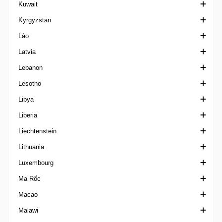
Kuwait
Maranhense 1
Toto Cup Ligat Al
Shield Cup Jordan
Siêu Cúp Kazakhstan
Shield Cup Kenya
Siêu Cup Kosovo
Kyrgyzstan
Maranhense 2
Cup Kazakhstan
Super League Kenya
VĐQG Kosovo
Crown Prince Cup Kuwait
Lào
Matogrossense 1
Cup Kosovo
Division 1 Kuwait
VĐQG Kyrgyzstan
Latvia
Matogrossense 2
VĐQG Kuwait
VĐQG Lào
Lebanon
Mineiro 1
Siêu Cúp Kuwait
1. Liga Latvia
Lesotho
Mineiro 2
Emir Cup Kuwait
Siêu Cúp Latvia
Cup Lebanon
Libya
Mineiro 3
VĐQG Latvia
Ngoại hạng Lebanon
Ngoại hạng Lesotho
Liberia
Mineiro U20
Cup Latvia
Federation Cup Lebanon
Ngoại hạng Libya
Liechtenstein
Paraense A
LFA First Division
Lithuania
Paraense B1
Cup Liechtenstein
Luxembourg
Paraense B2
VĐQG Lithuania
Ma Rốc
Paraense U20
1 Lyga
VĐQG Luxembourg
Macao
Paraibano 1
Siêu Cúp Lithuania
Cup Luxembourg
VĐQG Ma Rốc
Malawi
Paraibano 2 Brazil
Cup Lithuania
Botola 2
VĐQG Macao