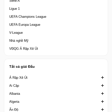
Serie A
Ligue 1
UEFA Champions League
UEFA Europa League
V-League
Nhà nghề Mỹ
VĐQG Ả Rập Xê Út
Tất cả giải Đấu
Ả Rập Xê Út
Ai Cập
Crown Prince Cup Saudi Arabia
Albania
Division 1 Saudi Arabia
Cúp quốc gia Ai Cập
Algeria
King's Cup Saudi Arabia
Cúp Liên đoàn Ai Cập
1st Division Albania
Ấn Độ
VĐQG Ả Rập Xê Út
Ngoại hạng Ai Cập
2nd Division
Coupe de la Ligue Algeria