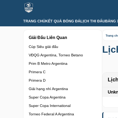
TRANG CHỦ
KẾT QUẢ BÓNG ĐÁ
LỊCH THI ĐẤU
BẢNG 
Trang c
Giải Đấu Liên Quan
Lịc
Cúp Siêu giải đấu
VĐQG Argentina, Torneo Betano
Prim B Metro Argentina
Primera C
Lịc
Primera D
Giải hạng nhì Argentina
Unk
Super Copa Argentina
Super Copa International
Torneo Federal A Argentina