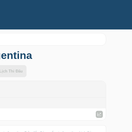
gentina
Lịch Thi Đấu