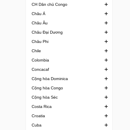
CH Dân chủ Congo
Taca Revelacao U23
Amazonense 2
Hun Sen Cup
Ngoại hạng Canada
Châu Á
Baiano 1
Canadian Championship
Ligue 1 Congo DR
Châu Âu
Baiano 2
Canadian Soccer League
AFC Challenge Cup
Châu Đại Dương
Baiano U20
League 1 Ontario
AFC Challenge League
U20 Elite League
Châu Phi
Brasileiro de Aspirantes
Northern Super League
AFC Champions League Elite
UEFA Champions League
OFC Champions League
Chile
Brasileiro Feminino A1
PCSL
AFC Champions League Two
UEFA Conference League
OFC Nations Cup
Africa Cup of Nations Qualification
Colombia
Brasileiro U17
AFC U17 Asian Cup
UEFA Europa League
OFC U19 Championship
Africa U20 Cup of Nations
Cúp Chile
Africa U23 Cup of Nations
Concacaf
Brasileiro U20 A
AFC U17 Asian Cup Qualification
UEFA European Championship
Hạng Nhì Chile
Cúp Colombia
Qualification
UEFA European Championship
Cộng hòa Dominica
Nữ VĐQG Brazil
AFC U17 Women's Asian Cup
African Football League
VĐQG Chile
VĐQG Colombia
Concacaf Caribbean Club Shield
Qualifiers
Cộng hòa Congo
Brasileiro U20 B
AFC U20 Asian Cup
Siêu Cúp Châu Âu
African Games
Hạng 3 Chile
Liga Femenina
Concacaf Caribbean Cup
Cúp Dominica
African Nations Championship
Cộng hòa Séc
Brasiliense A
AFC U20 Asian Cup Qualification
UEFA Nations League
Siêu Cúp Chile
Primera B Colombia
Concacaf Central American Cup
VĐQG Dominica
Ligue 1 Congo
Qualification
Costa Rica
Brasiliense B
AFC U20 Women's Asian Cup
UEFA U19 Championship
CAF African Nations Championship
Superliga Colombia
Concacaf Champions Cup
1. Liga U19
UEFA U19 Championship
Croatia
Brasiliense U20
AFC U23 Asian Cup
CAF Champions League
Concacaf Gold Cup
1. Liga Women
Copa Costa Rica
Qualification
Cuba
Capixaba A
AFC U23 Asian Cup Qualification
UEFA Youth League
CAF Confederation Cup
Concacaf Gold Cup Qualification
3. liga Czech Republic
VĐQG Costa Rica
Cup Croatia