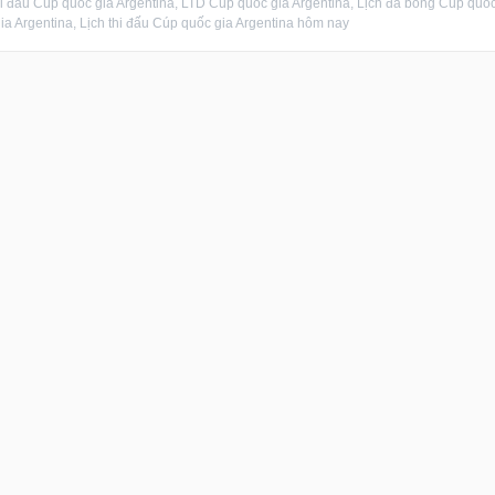
hi đấu Cúp quốc gia Argentina, LTD Cúp quốc gia Argentina, Lịch đá bóng Cúp quốc
ia Argentina, Lịch thi đấu Cúp quốc gia Argentina hôm nay