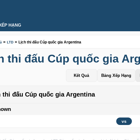
XẾP HẠNG
»
»
Lịch thi đấu Cúp quốc gia Argentina
hủ
LTD
h thi đấu Cúp quốc gia Ar
Kết Quả
Bảng Xếp Hạng
h thi đấu Cúp quốc gia Argentina
nown
vs