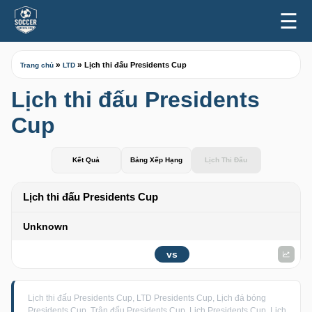
☰
»
»
Lịch thi đấu Presidents Cup
Trang chủ
LTD
Lịch thi đấu Presidents
Cup
Kết Quả
Bảng Xếp Hạng
Lịch Thi Đấu
Lịch thi đấu Presidents Cup
Unknown
vs
Lịch thi đấu Presidents Cup, LTD Presidents Cup, Lịch đá bóng
Presidents Cup, Trận đấu Presidents Cup, Lịch Presidents Cup, Lịch