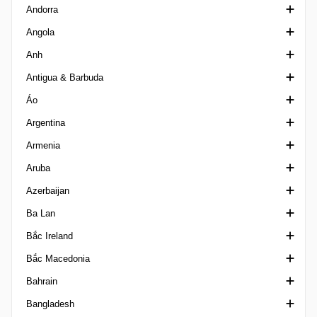
Andorra
Siêu Cúp Ả Rập Xê Út
Second Division A
Cup Albania
Coupe Nationale
AIFF Super Cup India
Angola
Siêu Cúp Ai Cập
Super Cup Albania
VĐQG Algeria
Calcutta Premier Division
VĐQG Andorra
Anh
VĐQG Albania
Ligue 2 Algeria
I-League
2a Divisio
Girabola
Antigua & Barbuda
Reserve League Algeria
I-League 2 India
Copa Constitucio
Hạng Nhất Anh
Áo
Super Cup Algeria
VĐQG Ấn Độ
Super Cup Andorra
Siêu cúp Anh
VĐQG Antigua & Barbuda
Argentina
Santosh Trophy India
Cúp Liên đoàn
Giải hạng hai Áo
Armenia
FA Cup
VĐQG Áo
Cúp quốc gia Argentina
Aruba
FA Trophy England
Cúp Bóng đá Áo
Cúp Siêu giải đấu
Cup Armenia
Azerbaijan
FA Women's League Cup
Frauenliga
VĐQG Argentina, Torneo Betano
Ngoại hạng Armenia
Division di Honor
Ba Lan
FA Youth Cup
Landesliga
Prim B Metro Argentina
Super Cup Armenia
Cúp Bóng đá Azerbaijan
Bắc Ireland
League Cup England
Regionalliga Austria
Primera C
First League Armenia
Ngoại hạng Azerbaijan
Central Youth League
Bắc Macedonia
League One England
Primera D
Birinci Dasta
VĐQG Ba Lan
Championship Northern Ireland
Bahrain
League Two England
Giải hạng nhì Argentina
Cup Poland
Charity Shield
VĐQG Bắc Macedonia
Bangladesh
National League England
Super Copa Argentina
Ekstraliga Women
Irish Cup
Cup North Macedonia
Cúp Nhà vua Bahrain