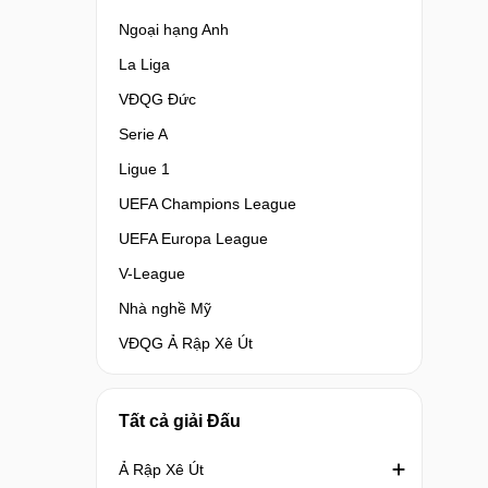
Ngoại hạng Anh
La Liga
VĐQG Đức
Serie A
Ligue 1
UEFA Champions League
UEFA Europa League
V-League
Nhà nghề Mỹ
VĐQG Ả Rập Xê Út
Tất cả giải Đấu
Ả Rập Xê Út