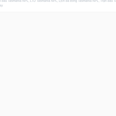
hi đấu Tasmania NPL, LTD Tasmania NPL, Lịch đá bóng Tasmania NPL, Trận đấu T
ay