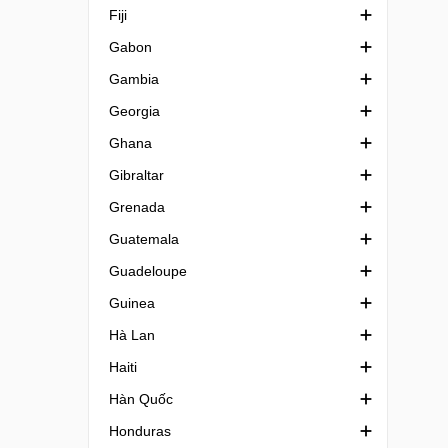
Fiji
Catarinense 3
CAFA Nations Cup
UEFA Women's Championship
COSAFA U20 Championship
Concacaf Women's U17
Kvindeliga
DFB Pokal
VĐQG Estonia
Ngoại hạng Ethiopia
UEFA Women's Championship
Gabon
Catarinense U20
EAFF E-1 Football Championship
Concacaf Women's U20
DFB Pokal Women
Esiliiga B
VĐQG Fiji
Qualification
EAFF Football Championship
Concacaf Women's U20
Gambia
Cearense 1
UEFA Women's Nations League
Frauen Bundesliga
VĐQG Gabon
Qualification
Qualification
Concacaf Women's World Cup
Georgia
Cearense 2
Oberliga
Hạng nhất Gambia
Qualifiers
Ghana
Cearense 3
Copa Centroamericana
Siêu Cúp Đức
VĐQG Georgia
Gibraltar
Cearense U20
Regionalliga Germany
David Kipiani Cup
Cúp Quốc gia Ghana
Grenada
Copa Alagoas
Supercup der Frauen
Erovnuli Liga 2
Ngoại hạng Ghana
Ngoại hạng Gibraltar
Guatemala
Copa do Brasil
U19 Bundesliga
Siêu Cúp Georgia
Siêu Cúp Ghana
Siêu Cúp Gibraltar
Ngoại hạng Grenada
Guadeloupe
Copa do Brasil U17
Liga 3 Georgia
Rock Cup
VĐQG Guatemala
Guinea
Copa do Brasil U20
Primera Division Guatemala
Division d'Honneur
Hà Lan
Copa do Nordeste
VĐQG Guinea
Haiti
Copa Espírito Santo
Derde Divisie
Hàn Quốc
Copa Fares Lopes
VĐQG Hà Lan
Ligue Haitienne Haiti
Honduras
Copa Gaucha
Eerste Divisie
K League 1