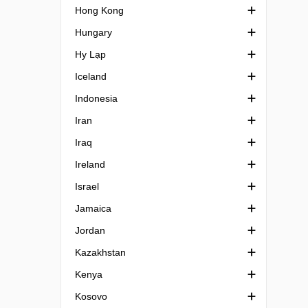
Hong Kong
Copa Grao Para
Eredivisie Women
K League 2
VĐQG Honduras
Hungary
Copa Paulista
KNVB Beker Netherlands
K League Cup
FA Cup Hong Kong
Hy Lạp
Copa Rio
Siêu Cúp Hà Lan
Cúp Quốc Gia Hàn Quốc
Ngoại hạng Hong Kong
VĐQG Hungary
Iceland
Copa Rio U20
Reserve League Netherlands
K3 League
HKFA 1st Division
Magyar Kupa
Cúp Quốc gia Hy Lạp
Indonesia
Copa Santa Catarina
Tweede Divisie
WK-League
Sapling Cup
NB II
Football League
1. Deild Iceland
Iran
Copa Verde
U18 Divisie 1 Netherlands
Senior Shield
NB III
VĐQG Hy Lạp
VĐQG Iceland
VĐQG Indonesia
Iraq
Estadual Junior U20
U19 Divisie 1
HKPL Cup
Hạng Nhì Hy Lạp
2. Deild
Liga 2 Indonesia
Azadegan League
Ireland
Gaucho 1
U21 Divisie 1 Netherlands
Gamma Ethniki
Besta deild Women
Piala Indonesia
VĐQG Iran
VĐQG I-rắc
Israel
Gaucho 2
Cup Iceland
Piala Presiden
Siêu Cúp Iran
FAI Cup
Jamaica
Gaucho 3
Fotbolti.net Cup A
Hazfi Cup
FAI President's Cup
Liga Alef
Jordan
Goiano 1
League Cup Iceland
First Division
Ngoại hạng Israel
Ngoại hạng Jamaica
Kazakhstan
Goiano 2
Reykjavik Cup
Ngoại hạng Ireland
Liga Leumit
Ngoại hạng Jordan
Kenya
Goiano 3
Super Cup Iceland
League Cup Ireland
State Cup
Cup Jordan
1. Division Kazakhstan
Kosovo
Goiano U20
Women's President's Cup
Super Cup Israel
Siêu Cúp Jordan
Ngoại hạng Kazakhstan
Ngoại hạng Kenya