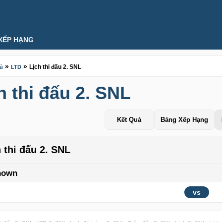
XẾP HẠNG
»
»
Lịch thi đấu 2. SNL
hủ
LTD
h thi đấu 2. SNL
Kết Quả
Bảng Xếp Hạng
 thi đấu 2. SNL
nown
vs