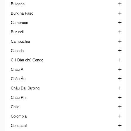
Bulgaria
Second Amateur Division
VĐQG Bồ Đào Nha
Torneo Amistoso de Verano
Premijer Liga
Acreano
Burkina Faso
Super Cup Belgium
Liga Revelacao U23
Alagoano 1
Cúp Bóng đá Bulgaria
Cameroon
Super League Belgium
Siêu Cúp Bồ Đào Nha
Alagoano 2
Hạng Nhất Bulgaria
Ligue 1 Burkina Faso
Burundi
Third Amateur Division
Segunda Liga
Alagoano U20
Hạng Nhì Bulgaria
VĐQG Cameroon
Campuchia
Taca da Liga
Amapaense Brazil
Hạng Ba Bulgaria
Siêu Cúp Cameroon
Ligue A
Canada
Taca de Portugal
Amazonense 1
Super Cup Bulgaria
Elite Two
Ngoại hạng Campuchia
CH Dân chủ Congo
Taca Revelacao U23
Amazonense 2
Hun Sen Cup
Ngoại hạng Canada
Châu Á
Baiano 1
Canadian Championship
Ligue 1 Congo DR
Châu Âu
Baiano 2
Canadian Soccer League
AFC Challenge Cup
Châu Đại Dương
Baiano U20
League 1 Ontario
AFC Challenge League
U20 Elite League
Châu Phi
Brasileiro de Aspirantes
Northern Super League
AFC Champions League Elite
UEFA Champions League
OFC Champions League
Chile
Brasileiro Feminino A1
PCSL
AFC Champions League Two
UEFA Conference League
OFC Nations Cup
Africa Cup of Nations Qualification
Colombia
Brasileiro U17
AFC U17 Asian Cup
UEFA Europa League
OFC U19 Championship
Africa U20 Cup of Nations
Cúp Chile
Concacaf
Brasileiro U20 A
AFC U17 Asian Cup Qualification
UEFA European Championship
Africa U23 Cup of Nations Qualification
Hạng Nhì Chile
Cúp Colombia