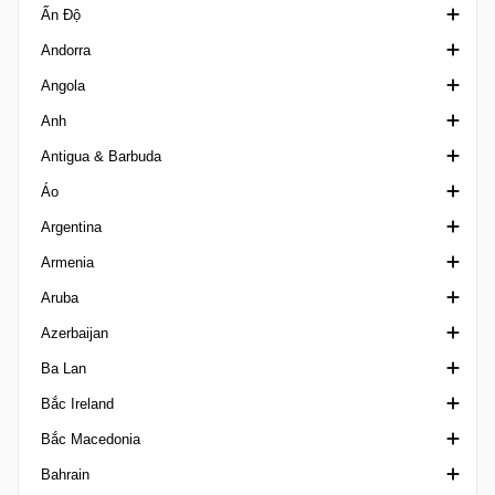
Ấn Độ
VĐQG Ả Rập Xê Út
Ngoại hạng Ai Cập
2nd Division
Coupe de la Ligue Algeria
Andorra
Siêu Cúp Ả Rập Xê Út
Second Division A
Cup Albania
Coupe Nationale
AIFF Super Cup India
Angola
Siêu Cúp Ai Cập
Super Cup Albania
VĐQG Algeria
Calcutta Premier Division
VĐQG Andorra
Anh
VĐQG Albania
Ligue 2 Algeria
I-League
2a Divisio
Girabola
Antigua & Barbuda
Reserve League Algeria
I-League 2 India
Copa Constitucio
Hạng Nhất Anh
Áo
Super Cup Algeria
VĐQG Ấn Độ
Super Cup Andorra
Siêu cúp Anh
VĐQG Antigua & Barbuda
Argentina
Santosh Trophy India
Cúp Liên đoàn
Giải hạng hai Áo
Armenia
FA Cup
VĐQG Áo
Cúp quốc gia Argentina
Aruba
FA Trophy England
Cúp Bóng đá Áo
Cúp Siêu giải đấu
Cup Armenia
Azerbaijan
FA Women's League Cup
Frauenliga
VĐQG Argentina, Torneo Betano
Ngoại hạng Armenia
Division di Honor
Ba Lan
FA Youth Cup
Landesliga
Prim B Metro Argentina
Super Cup Armenia
Cúp Bóng đá Azerbaijan
Bắc Ireland
League Cup England
Regionalliga Austria
Primera C
First League Armenia
Ngoại hạng Azerbaijan
Central Youth League
Bắc Macedonia
League One England
Primera D
Birinci Dasta
VĐQG Ba Lan
Championship Northern Ireland
Bahrain
League Two England
Giải hạng nhì Argentina
Cup Poland
Charity Shield
VĐQG Bắc Macedonia