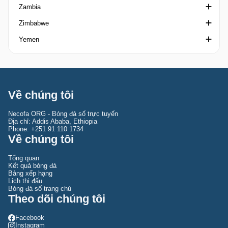
Zambia
South American Youth Games
Northern NSW NPL
U21 League
Supercopa Venezuela
Hạng nhất Quốc gia
Ngoại hạng xứ Wales
Campionato Primavera 1
Zimbabwe
Southeast Asian Games
Northern Territory Premier League
Cup Quốc Gia Việt Nam
League Cup Wales
Campionato Primavera 2
Ngoại hạng Zambia
Yemen
The Atlantic Cup
NSW League One
Welsh Cup
Coppa Italia
Ngoại hạng Zimbabwe
Tipsport Malta Cup
Queensland NPL
Coppa Italia Primavera
Yemeni League
Tournoi Maurice Revello
Queensland Premier League
Coppa Italia Serie C
U20 Arab Championship
South Australia NPL Australia
Coppa Italia Serie D
Về chúng tôi
UAE-Qatar Super Shield
South Australia State League 1
Coppa Italia Women
Necofa ORG - Bóng đá số trực tuyến
UEFA/CONMEBOL Club Challenge
Tasmania Northern Championship
Serie A
Địa chỉ: Addis Ababa, Ethiopia
Phone: +251 91 110 1734
Về chúng tôi
WAFF Championship U23
Tasmania NPL
Serie A Women
Women's International Champions Cup
Tasmania Southern Championship
Serie B
Tổng quan
Kết quả bóng đá
Women's Olympic Qualifying Asia
Victoria NPL
Serie C
Bảng xếp hạng
Lịch thi đấu
Women's Olympic Qualifying CAF
Victoria PL 1
Siêu Cúp Ý
Bóng đá số trang chủ
Theo dõi chúng tôi
Women's WC Qualification Intercontinental Play-offs
Western Australia NPL
Serie D
Facebook
Youth Viareggio Cup
Western Australia State League 1
Super Cup Primavera
Instagram