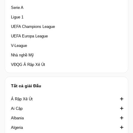
Serie A
Ligue 1
UEFA Champions League
UEFA Europa League
V-League
Nhà nghề Mỹ
VĐQG Ả Rập Xê Út
Tất cả giải Đấu
Ả Rập Xê Út
Ai Cập
Crown Prince Cup Saudi Arabia
Albania
Division 1 Saudi Arabia
Cúp quốc gia Ai Cập
Algeria
King's Cup Saudi Arabia
Cúp Liên đoàn Ai Cập
1st Division Albania