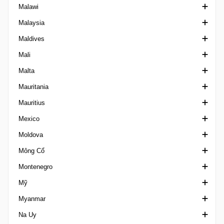
Malawi
Paraibano 2 Brazil
Cup Lithuania
Botola 2
VĐQG Macao
Malaysia
Paraibano U20
Cup Morocco
VĐQG Malawi
Maldives
Paranaense 1
FA Cup Malaysia
Mali
Paranaense 2
Malaysia Cup
VĐQG Maldives
Malta
Paranaense 3
Hạng nhất Malaysia
Ngoại hạng Mali
Mauritania
Paranaense U20
MFL Cup
Challenge Cup Malta
Mauritius
Paulista A1
Super League Malaysia
Challenge League Malta
VĐQG Mauritania
Mexico
Paulista A2
Ngoại hạng Malta
Mauritian League
Moldova
Paulista A3
FA Trophy Malta
Copa MX
Mông Cổ
Paulista A4
Super Cup Malta
Copa por Mexico
Cupa Moldova
Montenegro
Paulista Série B
VĐQG Mexico
VĐQG Moldova
Ngoại hạng Mông Cổ
Mỹ
Paulista U20
Liga de Expansion MX
Liga 1 Moldova
Siêu Cúp Mông Cổ
VĐQG Montenegro
Myanmar
Pernambucano 1
Liga MX Femenil
Cup Montenegro
Nhà nghề Mỹ
Na Uy
Pernambucano 2
Liga Premier Serie A
Second League Montenegro
MLS All-Star
VĐQG Myanmar