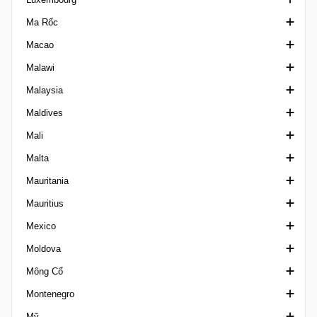
Ma Rốc
Paraense U20
1 Lyga
VĐQG Luxembourg
Macao
Paraibano 1
Siêu Cúp Lithuania
Cup Luxembourg
VĐQG Ma Rốc
Malawi
Paraibano 2 Brazil
Cup Lithuania
Botola 2
VĐQG Macao
Malaysia
Paraibano U20
Cup Morocco
VĐQG Malawi
Maldives
Paranaense 1
FA Cup Malaysia
Mali
Paranaense 2
Malaysia Cup
VĐQG Maldives
Malta
Paranaense 3
Hạng nhất Malaysia
Ngoại hạng Mali
Mauritania
Paranaense U20
MFL Cup
Challenge Cup Malta
Mauritius
Paulista A1
Super League Malaysia
Challenge League Malta
VĐQG Mauritania
Mexico
Paulista A2
Ngoại hạng Malta
Mauritian League
Moldova
Paulista A3
FA Trophy Malta
Copa MX
Mông Cổ
Paulista A4
Super Cup Malta
Copa por Mexico
Cupa Moldova
Montenegro
Paulista Série B
VĐQG Mexico
VĐQG Moldova
Ngoại hạng Mông Cổ
Mỹ
Paulista U20
Liga de Expansion MX
Liga 1 Moldova
Siêu Cúp Mông Cổ
VĐQG Montenegro