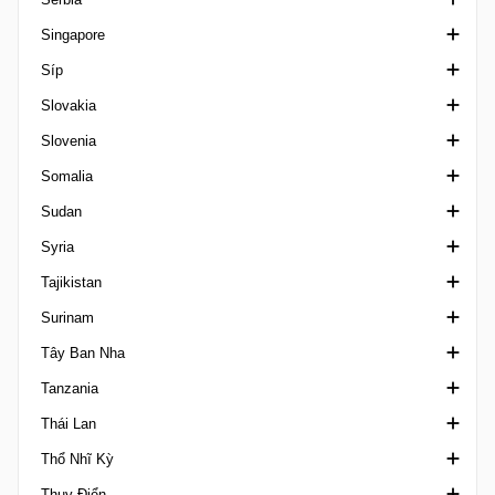
Singapore
Campeones Cup
Supercupa
Highland / Lowland
Cup Serbia
Síp
Caribbean Cup
League Cup Scotland
Prva Liga
Cup Singapore
Slovakia
Giao hữu câu lạc bộ
League One Scotland
VĐQG Serbia
VĐQG Singapore
Hạng nhất Síp
Slovenia
China Cup
Ngoại hạng Scotland
Srpska Liga
League Cup Singapore
Hạng nhì Síp
VĐQG Slovakia
Somalia
Club Friendlies Women
League Two Scotland
Hạng ba Síp
2. liga Slovakia
1. SNL
Sudan
CONMEBOL/UEFA Finalissima
Scottish Cup
Siêu Cup Síp
3. liga Slovakia
2. SNL
hạng Nhất Somalia
Syria
COTIF Tournament
SWF Scottish Cup
Cup Cyprus
Cup Slovakia
3. SNL
Ngoại hạng Sudan
Tajikistan
Emirates Cup
SWPL Cup
I Liga Women
Cup Slovenia
Ngoại hạng Syria
Surinam
FIFA Confederations Cup
VĐQG Tajikistan
Tây Ban Nha
FIFA U17 Women's World Cup
Suriname Major League
Tanzania
Giao hữu
Cúp Nhà vua Tây Ban Nha
Thái Lan
FIFA U20 Women's World Cup
Copa Federacion
Ligi kuu Bara
Thổ Nhĩ Kỳ
Friendlies Women
La Liga
FA Cup Thailand
Thụy Điển
Gulf Cup of Nations
Primera Division Femenina
League Cup Thailand
1. Lig