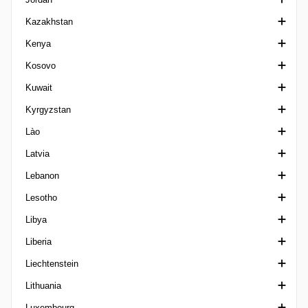
Kazakhstan
Goiano 2
Reykjavik Cup
Ngoại hạng Ireland
Liga Leumit
Ngoại hạng Jordan
Kenya
Goiano 3
Super Cup Iceland
League Cup Ireland
State Cup
Cup Jordan
1. Division Kazakhstan
Kosovo
Goiano U20
Women's President's Cup
Super Cup Israel
Siêu Cúp Jordan
Ngoại hạng Kazakhstan
Ngoại hạng Kenya
Kuwait
Maranhense 1
Toto Cup Ligat Al
Shield Cup Jordan
Siêu Cúp Kazakhstan
Shield Cup Kenya
Siêu Cup Kosovo
Kyrgyzstan
Maranhense 2
Cup Kazakhstan
Super League Kenya
VĐQG Kosovo
Crown Prince Cup Kuwait
Lào
Matogrossense 1
Cup Kosovo
Division 1 Kuwait
VĐQG Kyrgyzstan
Latvia
Matogrossense 2
VĐQG Kuwait
VĐQG Lào
Lebanon
Mineiro 1
Siêu Cúp Kuwait
1. Liga Latvia
Lesotho
Mineiro 2
Emir Cup Kuwait
Siêu Cúp Latvia
Cup Lebanon
Libya
Mineiro 3
VĐQG Latvia
Ngoại hạng Lebanon
Ngoại hạng Lesotho
Liberia
Mineiro U20
Cup Latvia
Federation Cup Lebanon
Ngoại hạng Libya
Liechtenstein
Paraense A
LFA First Division
Lithuania
Paraense B1
Cup Liechtenstein
Luxembourg
Paraense B2
VĐQG Lithuania