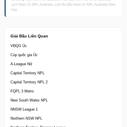
Lịch Nam Úc NPL Australia, Lịch thi đấu Nam Úc NPL Australia hôm
nay
Giải Đấu Liên Quan
VĐQG Úc
Cúp quốc gia Úc
A-League Nữ
Capital Territory NPL
Capital Territory NPL 2
FQPL 3 Metro
New South Wales NPL
NNSW League 1
Northern NSW NPL