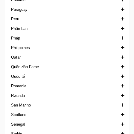
Paraguay
Sergipano 2
USL League One
CONMEBOL U20 Femenino
Superliga Women
Japan Football League
LPF
Peru
VĐQG Brazil
USL League Two
Youth Championship
WE League
Copa Paraguay
Phần Lan
hạng nhì Brazil
USL Super League
VĐQG Paraguay
Copa Bicentenario
Pháp
hạng 3 Brazil
USL W League
Division Intermedia
Copa Inca
Kakkonen
Philippines
hạng 4 Brazil
WPSL
Supercopa Paraguay
Hạng Nhất Peru
Kakkosen Cup
Cúp Quốc gia Pháp
Qatar
Sergipano U20
Hạng 2 Peru
Kansallinen Liiga
Cúp Liên đoàn Pháp
Copa Paulino Alcantara
Quần đảo Faroe
Siêu Cúp Brazil
Copa Peru
League Cup Finland
Ligue 1
PFL
Emir Cup Qatar
Quốc tế
Sul-Matogrossense
Supercopa Peru
VĐQG Phần Lan
Ligue 2 France
Qatar Cup
1. Deild Faroe Islands
Romania
Tocantinense
Suomen Cup
National 1
VĐQG Qatar
Ngoại hạng Faroe
Cúp Vô địch Châu Á
Rwanda
Ykkonen
National 2
QFA Cup
Siêu Cúp Faroe
Algarve Cup
Cupa Romaniei
San Marino
Ykkoscup Finland
National 3
Second Division
Logmanssteypid
Arab Club Champions Cup
VĐQG Romania
VĐQG Rwanda
Scotland
Ykkosliiga
Premiere Ligue
Stars League
Arab Cup
Liga 1 Feminin
VĐQG San Marino
Senegal
Trophée des Champions
Cúp bóng đá châu Phi
Liga II
Coppa Titano
Challenge Cup Scotland
Serbia
CAC Games
Liga III
Super Cup San Marino
Championship Scotland
Ligue 1 Senegal