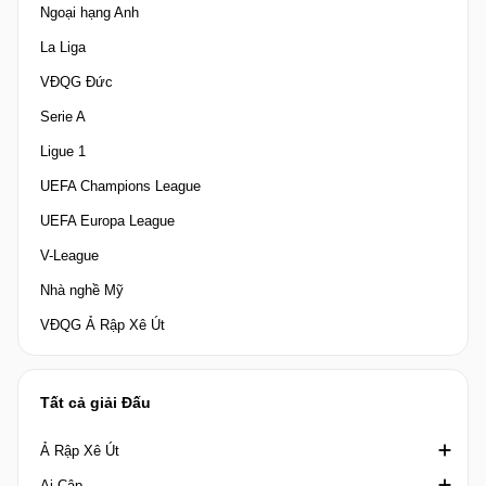
Ngoại hạng Anh
La Liga
VĐQG Đức
Serie A
Ligue 1
UEFA Champions League
UEFA Europa League
V-League
Nhà nghề Mỹ
VĐQG Ả Rập Xê Út
Tất cả giải Đấu
Ả Rập Xê Út
Ai Cập
Crown Prince Cup Saudi Arabia