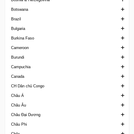
Botswana
VĐQG Bỉ
Juniores U19
Giải hạng nhất Bolivia
Ngoại hạng Bosnia và Herzegovina
Brazil
Provincial
Liga 3 Portugal
Nacional B Bolivia
Cúp bóng đá Bosna và Hercegovina
Ngoại hạng Botswana
Bulgaria
Second Amateur Division
VĐQG Bồ Đào Nha
Torneo Amistoso de Verano
Premijer Liga
Acreano
Burkina Faso
Super Cup Belgium
Liga Revelacao U23
Alagoano 1
Cúp Bóng đá Bulgaria
Cameroon
Super League Belgium
Siêu Cúp Bồ Đào Nha
Alagoano 2
Hạng Nhất Bulgaria
Ligue 1 Burkina Faso
Burundi
Third Amateur Division
Segunda Liga
Alagoano U20
Hạng Nhì Bulgaria
VĐQG Cameroon
Campuchia
Taca da Liga
Amapaense Brazil
Hạng Ba Bulgaria
Siêu Cúp Cameroon
Ligue A
Canada
Taca de Portugal
Amazonense 1
Super Cup Bulgaria
Elite Two
Ngoại hạng Campuchia
CH Dân chủ Congo
Taca Revelacao U23
Amazonense 2
Hun Sen Cup
Ngoại hạng Canada
Châu Á
Baiano 1
Canadian Championship
Ligue 1 Congo DR
Châu Âu
Baiano 2
Canadian Soccer League
AFC Challenge Cup
Châu Đại Dương
Baiano U20
League 1 Ontario
AFC Challenge League
U20 Elite League
Châu Phi
Brasileiro de Aspirantes
Northern Super League
AFC Champions League Elite
UEFA Champions League
OFC Champions League
Chile
Brasileiro Feminino A1
PCSL
AFC Champions League Two
UEFA Conference League
OFC Nations Cup
Africa Cup of Nations Qualification