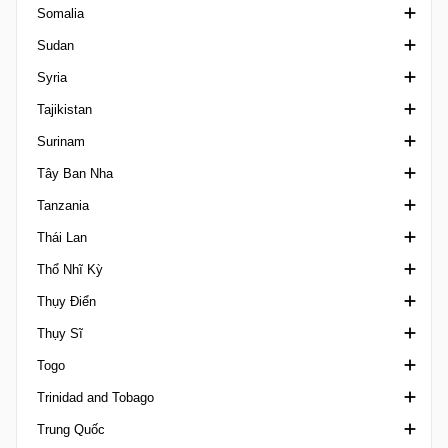
Somalia
Club Friendlies Women
League Two Scotland
Hạng ba Síp
2. liga Slovakia
1. SNL
Sudan
CONMEBOL/UEFA Finalissima
Scottish Cup
Siêu Cup Síp
3. liga Slovakia
2. SNL
hạng Nhất Somalia
Syria
COTIF Tournament
SWF Scottish Cup
Cup Cyprus
Cup Slovakia
3. SNL
Ngoại hạng Sudan
Tajikistan
Emirates Cup
SWPL Cup
I Liga Women
Cup Slovenia
Ngoại hạng Syria
Surinam
FIFA Confederations Cup
VĐQG Tajikistan
Tây Ban Nha
FIFA U17 Women's World Cup
Suriname Major League
Tanzania
Giao hữu
Cúp Nhà vua Tây Ban Nha
Thái Lan
FIFA U20 Women's World Cup
Copa Federacion
Ligi kuu Bara
Thổ Nhĩ Kỳ
Friendlies Women
La Liga
FA Cup Thailand
Thụy Điển
Gulf Cup of Nations
Primera Division Femenina
League Cup Thailand
1. Lig
Thụy Sĩ
International Champions Cup
Primera Division RFEF
VĐQG Thái Lan
2. Lig
VĐQG Thụy Điển
Togo
Islamic Solidarity Games
Segunda Division Spain
Thai Champions Cup
3. Lig Turkey
Damallsvenskan
1. Liga Classic
Trinidad and Tobago
King's Cup
Segunda Division RFEF
Thai League 2
Cup Turkey
Division 2
1. Liga Promotion
VĐQG Togo
Trung Quốc
Kirin Cup
Super Cup Spain
VĐQG Thổ Nhĩ Kỳ
Elitettan
2. Liga Interregional
Giải Chuyên nghiệp Trinidad và Tobago