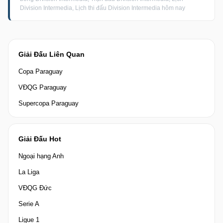
Division Intermedia, Lịch thi đấu Division Intermedia hôm nay
Giải Đấu Liên Quan
Copa Paraguay
VĐQG Paraguay
Supercopa Paraguay
Giải Đấu Hot
Ngoại hạng Anh
La Liga
VĐQG Đức
Serie A
Ligue 1