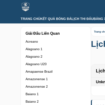
TRANG CHỦ
KẾT QUẢ BÓNG ĐÁ
LỊCH THI ĐẤU
BẢNG 
Trang c
Giải Đấu Liên Quan
Lịc
Acreano
Alagoano 1
Alagoano 2
Alagoano U20
Lịc
Amapaense Brazil
Amazonense 1
Unk
Amazonense 2
Baiano 1
Baiano 2