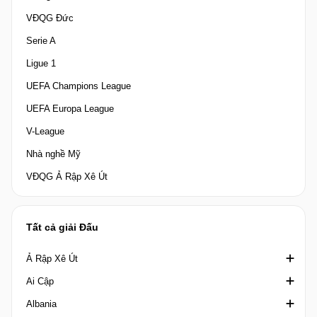
VĐQG Đức
Serie A
Ligue 1
UEFA Champions League
UEFA Europa League
V-League
Nhà nghề Mỹ
VĐQG Ả Rập Xê Út
Tất cả giải Đấu
Ả Rập Xê Út
Ai Cập
Crown Prince Cup Saudi Arabia
Albania
Division 1 Saudi Arabia
Cúp quốc gia Ai Cập