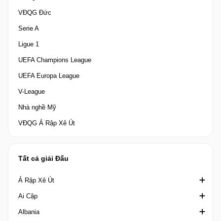
VĐQG Đức
Serie A
Ligue 1
UEFA Champions League
UEFA Europa League
V-League
Nhà nghề Mỹ
VĐQG Ả Rập Xê Út
Tất cả giải Đấu
Ả Rập Xê Út
Ai Cập
Crown Prince Cup Saudi Arabia
Albania
Division 1 Saudi Arabia
Cúp quốc gia Ai Cập