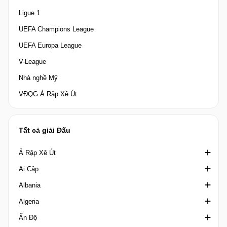
Ligue 1
UEFA Champions League
UEFA Europa League
V-League
Nhà nghề Mỹ
VĐQG Ả Rập Xê Út
Tất cả giải Đấu
Ả Rập Xê Út
Ai Cập
Crown Prince Cup Saudi Arabia
Albania
Division 1 Saudi Arabia
Cúp quốc gia Ai Cập
Algeria
King's Cup Saudi Arabia
Cúp Liên đoàn Ai Cập
1st Division Albania
Ấn Độ
VĐQG Ả Rập Xê Út
Ngoại hạng Ai Cập
2nd Division
Coupe de la Ligue Algeria