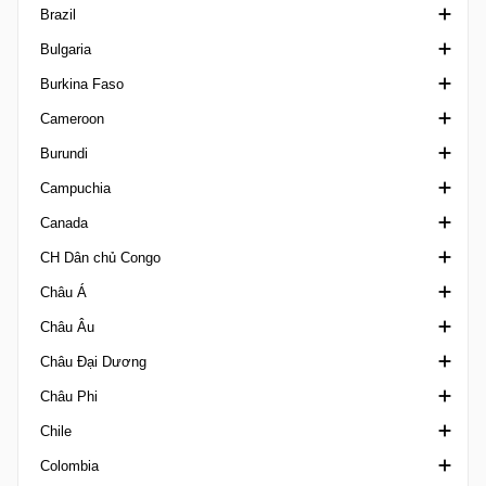
Brazil
Provincial
Liga 3 Portugal
Nacional B Bolivia
Cúp bóng đá Bosna và Hercegovina
Ngoại hạng Botswana
Bulgaria
Second Amateur Division
VĐQG Bồ Đào Nha
Torneo Amistoso de Verano
Premijer Liga
Acreano
Burkina Faso
Super Cup Belgium
Liga Revelacao U23
Alagoano 1
Cúp Bóng đá Bulgaria
Cameroon
Super League Belgium
Siêu Cúp Bồ Đào Nha
Alagoano 2
Hạng Nhất Bulgaria
Ligue 1 Burkina Faso
Burundi
Third Amateur Division
Segunda Liga
Alagoano U20
Hạng Nhì Bulgaria
VĐQG Cameroon
Campuchia
Taca da Liga
Amapaense Brazil
Hạng Ba Bulgaria
Siêu Cúp Cameroon
Ligue A
Canada
Taca de Portugal
Amazonense 1
Super Cup Bulgaria
Elite Two
Ngoại hạng Campuchia
CH Dân chủ Congo
Taca Revelacao U23
Amazonense 2
Hun Sen Cup
Ngoại hạng Canada
Châu Á
Baiano 1
Canadian Championship
Ligue 1 Congo DR
Châu Âu
Baiano 2
Canadian Soccer League
AFC Challenge Cup
Châu Đại Dương
Baiano U20
League 1 Ontario
AFC Challenge League
U20 Elite League
Châu Phi
Brasileiro de Aspirantes
Northern Super League
AFC Champions League Elite
UEFA Champions League
OFC Champions League
Chile
Brasileiro Feminino A1
PCSL
AFC Champions League Two
UEFA Conference League
OFC Nations Cup
Africa Cup of Nations Qualification
Colombia
Brasileiro U17
AFC U17 Asian Cup
UEFA Europa League
OFC U19 Championship
Africa U20 Cup of Nations
Cúp Chile