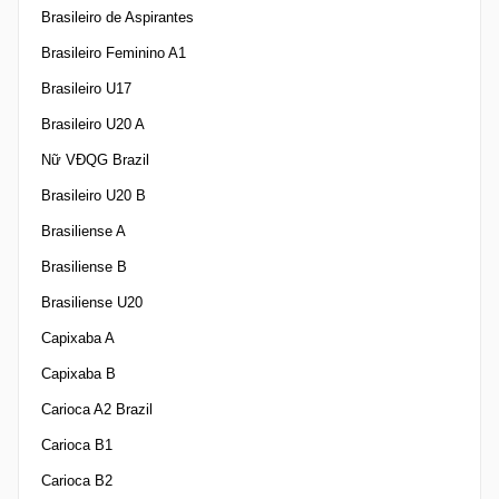
Brasileiro de Aspirantes
Brasileiro Feminino A1
Brasileiro U17
Brasileiro U20 A
Nữ VĐQG Brazil
Brasileiro U20 B
Brasiliense A
Brasiliense B
Brasiliense U20
Capixaba A
Capixaba B
Carioca A2 Brazil
Carioca B1
Carioca B2