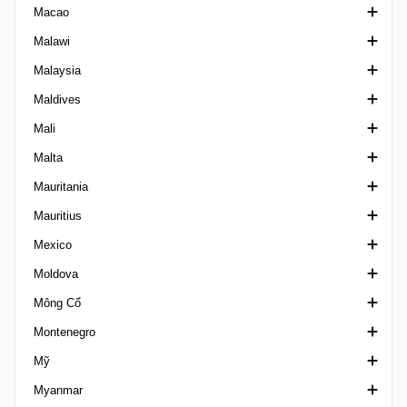
Macao
Paraibano 1
Siêu Cúp Lithuania
Cup Luxembourg
VĐQG Ma Rốc
Malawi
Paraibano 2 Brazil
Cup Lithuania
Botola 2
VĐQG Macao
Malaysia
Paraibano U20
Cup Morocco
VĐQG Malawi
Maldives
Paranaense 1
FA Cup Malaysia
Mali
Paranaense 2
Malaysia Cup
VĐQG Maldives
Malta
Paranaense 3
Hạng nhất Malaysia
Ngoại hạng Mali
Mauritania
Paranaense U20
MFL Cup
Challenge Cup Malta
Mauritius
Paulista A1
Super League Malaysia
Challenge League Malta
VĐQG Mauritania
Mexico
Paulista A2
Ngoại hạng Malta
Mauritian League
Moldova
Paulista A3
FA Trophy Malta
Copa MX
Mông Cổ
Paulista A4
Super Cup Malta
Copa por Mexico
Cupa Moldova
Montenegro
Paulista Série B
VĐQG Mexico
VĐQG Moldova
Ngoại hạng Mông Cổ
Mỹ
Paulista U20
Liga de Expansion MX
Liga 1 Moldova
Siêu Cúp Mông Cổ
VĐQG Montenegro
Myanmar
Pernambucano 1
Liga MX Femenil
Cup Montenegro
Nhà nghề Mỹ