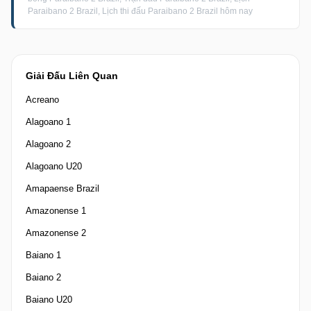
Paraibano 2 Brazil, Lịch thi đấu Paraibano 2 Brazil hôm nay
Giải Đấu Liên Quan
Acreano
Alagoano 1
Alagoano 2
Alagoano U20
Amapaense Brazil
Amazonense 1
Amazonense 2
Baiano 1
Baiano 2
Baiano U20