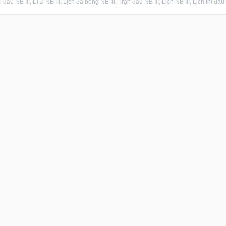
i đấu NB III, LTD NB III, Lịch đá bóng NB III, Trận đấu NB III, Lịch NB III, Lịch thi đấ