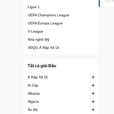
Lịch th
Ligue 1
UEFA Champions League
UEFA Europa League
V-League
Nhà nghề Mỹ
VĐQG Ả Rập Xê Út
Tất cả giải Đấu
Ả Rập Xê Út
Ai Cập
Crown Prince Cup Saudi Arabia
Albania
Division 1 Saudi Arabia
Cúp quốc gia Ai Cập
Algeria
King's Cup Saudi Arabia
Cúp Liên đoàn Ai Cập
1st Division Albania
Ấn Độ
VĐQG Ả Rập Xê Út
Ngoại hạng Ai Cập
2nd Division
Coupe de la Ligue Algeria