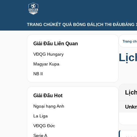
TRANG CHỦ
KẾT QUẢ BÓNG ĐÁ
LỊCH THI ĐẤU
BẢNG 
Trang c
Giải Đấu Liên Quan
Lịc
VĐQG Hungary
Magyar Kupa
NB II
Lịch
Giải Đấu Hot
Ngoại hạng Anh
Unk
La Liga
VĐQG Đức
Serie A