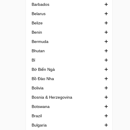
Barbados
National League Cup
Super Copa International
I Liga
League Cup Northern Ireland
Second League North Macedonia
Ngoại hạng Bahrain
Ngoại hạng Bangladesh
Belarus
National League N / S England
Torneo Federal A Argentina
II Liga
VĐQG Bắc Ireland
Siêu Cúp Bahrain
Federation Cup Bangladesh
Ngoại hạng Barbados
Belize
Non League Div One
Torneo Promocional Amateur
III Liga
Premier Intermediate League
Federation Cup Bahrain
Giải Bóng đá hạng Nhất Belarus
Benin
Non League Premier
Torneo Proyeccion
Super Cup Poland
Premiership Women
Cúp Bóng đá Belarus
Ngoại hạng Belize
Bermuda
Ngoại hạng Anh
Trofeo de Campeones
Ngoại hạng Belarus, Vysshaya Liga
Ngoại hạng Benin
Bhutan
Professional Development League
2. Division Belarus
Ngoại hạng Bermuda
Bỉ
U18 Premier League
Siêu Cúp Belarus
Ngoại hạng Bhutan
Bờ Biển Ngà
Women’s FA Community Shield
Reserve League Belarus
Super League Bhutan
Giải hạng Nhì Bỉ
Bồ Đào Nha
Women's FA Cup
Cúp Bóng đá Bỉ
VĐQG Bờ Biển Ngà
Bolivia
Women's Super League
First Amateur Division
1a Divisao Women
Bosnia & Herzegovina
WSL 2
First Division A
Campeonato de Portugal Prio
Cúp bóng đá Bolivia
Botswana
VĐQG Bỉ
Juniores U19
Giải hạng nhất Bolivia
Ngoại hạng Bosnia và Herzegovina
Brazil
Provincial
Liga 3 Portugal
Nacional B Bolivia
Cúp bóng đá Bosna và Hercegovina
Ngoại hạng Botswana
Bulgaria
Second Amateur Division
VĐQG Bồ Đào Nha
Torneo Amistoso de Verano
Premijer Liga
Acreano