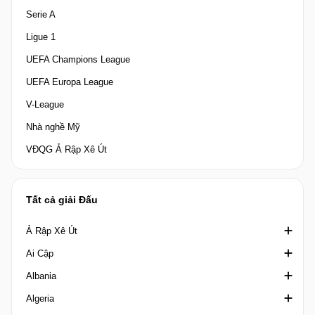
Serie A
Ligue 1
UEFA Champions League
UEFA Europa League
V-League
Nhà nghề Mỹ
VĐQG Ả Rập Xê Út
Tất cả giải Đấu
Ả Rập Xê Út
Ai Cập
Crown Prince Cup Saudi Arabia
Albania
Division 1 Saudi Arabia
Cúp quốc gia Ai Cập
Algeria
King's Cup Saudi Arabia
Cúp Liên đoàn Ai Cập
1st Division Albania