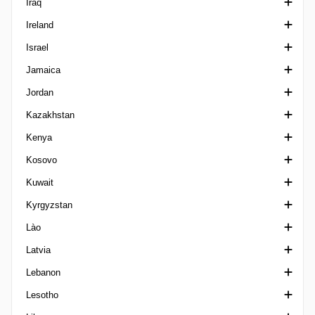
Iraq
Estadual Junior U20
U19 Divisie 1
HKPL Cup
Hạng Nhì Hy Lạp
2. Deild
Liga 2 Indonesia
Azadegan League
Ireland
Gaucho 1
U21 Divisie 1 Netherlands
Gamma Ethniki
Besta deild Women
Piala Indonesia
VĐQG Iran
VĐQG I-rắc
Israel
Gaucho 2
Cup Iceland
Piala Presiden
Siêu Cúp Iran
FAI Cup
Jamaica
Gaucho 3
Fotbolti.net Cup A
Hazfi Cup
FAI President's Cup
Liga Alef
Jordan
Goiano 1
League Cup Iceland
First Division
Ngoại hạng Israel
Ngoại hạng Jamaica
Kazakhstan
Goiano 2
Reykjavik Cup
Ngoại hạng Ireland
Liga Leumit
Ngoại hạng Jordan
Kenya
Goiano 3
Super Cup Iceland
League Cup Ireland
State Cup
Cup Jordan
1. Division Kazakhstan
Kosovo
Goiano U20
Women's President's Cup
Super Cup Israel
Siêu Cúp Jordan
Ngoại hạng Kazakhstan
Ngoại hạng Kenya
Kuwait
Maranhense 1
Toto Cup Ligat Al
Shield Cup Jordan
Siêu Cúp Kazakhstan
Shield Cup Kenya
Siêu Cup Kosovo
Kyrgyzstan
Maranhense 2
Cup Kazakhstan
Super League Kenya
VĐQG Kosovo
Crown Prince Cup Kuwait
Lào
Matogrossense 1
Cup Kosovo
Division 1 Kuwait
VĐQG Kyrgyzstan
Latvia
Matogrossense 2
VĐQG Kuwait
VĐQG Lào
Lebanon
Mineiro 1
Siêu Cúp Kuwait
1. Liga Latvia
Lesotho
Mineiro 2
Emir Cup Kuwait
Siêu Cúp Latvia
Cup Lebanon