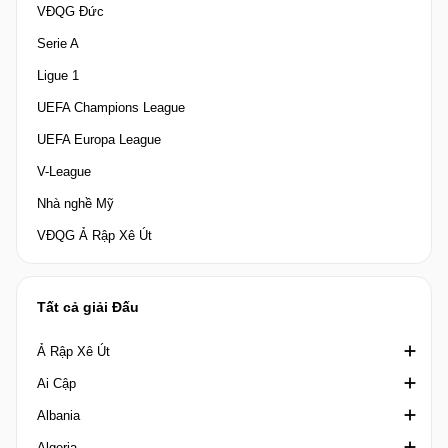
VĐQG Đức
Serie A
Ligue 1
UEFA Champions League
UEFA Europa League
V-League
Nhà nghề Mỹ
VĐQG Ả Rập Xê Út
Tất cả giải Đấu
Ả Rập Xê Út
Ai Cập
Crown Prince Cup Saudi Arabia
Albania
Division 1 Saudi Arabia
Cúp quốc gia Ai Cập
Algeria
King's Cup Saudi Arabia
Cúp Liên đoàn Ai Cập
1st Division Albania