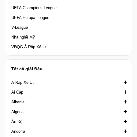
UEFA Champions League
UEFA Europa League
V-League
Nhà nghề Mỹ
VĐQG Ả Rập Xê Út
Tất cả giải Đấu
Ả Rập Xê Út
Ai Cập
Crown Prince Cup Saudi Arabia
Albania
Division 1 Saudi Arabia
Cúp quốc gia Ai Cập
Algeria
King's Cup Saudi Arabia
Cúp Liên đoàn Ai Cập
1st Division Albania
Ấn Độ
VĐQG Ả Rập Xê Út
Ngoại hạng Ai Cập
2nd Division
Coupe de la Ligue Algeria
Andorra
Siêu Cúp Ả Rập Xê Út
Second Division A
Cup Albania
Coupe Nationale
AIFF Super Cup India