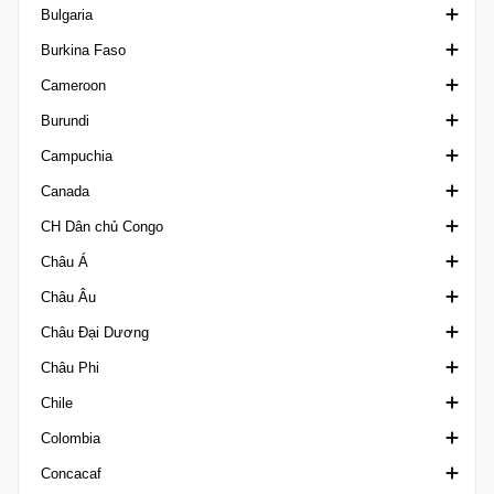
Bulgaria
Second Amateur Division
VĐQG Bồ Đào Nha
Torneo Amistoso de Verano
Premijer Liga
Acreano
Burkina Faso
Super Cup Belgium
Liga Revelacao U23
Alagoano 1
Cúp Bóng đá Bulgaria
Cameroon
Super League Belgium
Siêu Cúp Bồ Đào Nha
Alagoano 2
Hạng Nhất Bulgaria
Ligue 1 Burkina Faso
Burundi
Third Amateur Division
Segunda Liga
Alagoano U20
Hạng Nhì Bulgaria
VĐQG Cameroon
Campuchia
Taca da Liga
Amapaense Brazil
Hạng Ba Bulgaria
Siêu Cúp Cameroon
Ligue A
Canada
Taca de Portugal
Amazonense 1
Super Cup Bulgaria
Elite Two
Ngoại hạng Campuchia
CH Dân chủ Congo
Taca Revelacao U23
Amazonense 2
Hun Sen Cup
Ngoại hạng Canada
Châu Á
Baiano 1
Canadian Championship
Ligue 1 Congo DR
Châu Âu
Baiano 2
Canadian Soccer League
AFC Challenge Cup
Châu Đại Dương
Baiano U20
League 1 Ontario
AFC Challenge League
U20 Elite League
Châu Phi
Brasileiro de Aspirantes
Northern Super League
AFC Champions League Elite
UEFA Champions League
OFC Champions League
Chile
Brasileiro Feminino A1
PCSL
AFC Champions League Two
UEFA Conference League
OFC Nations Cup
Africa Cup of Nations Qualification
Colombia
Brasileiro U17
AFC U17 Asian Cup
UEFA Europa League
OFC U19 Championship
Africa U20 Cup of Nations
Cúp Chile
Concacaf
Brasileiro U20 A
AFC U17 Asian Cup Qualification
UEFA European Championship
Africa U23 Cup of Nations Qualification
Hạng Nhì Chile
Cúp Colombia