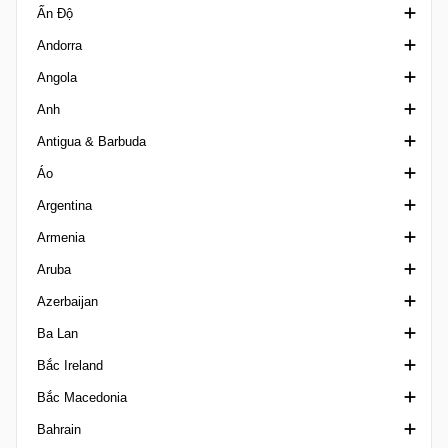
Ấn Độ
VĐQG Ả Rập Xê Út
Ngoại hạng Ai Cập
2nd Division
Coupe de la Ligue Algeria
Andorra
Siêu Cúp Ả Rập Xê Út
Second Division A
Cup Albania
Coupe Nationale
AIFF Super Cup India
Angola
Siêu Cúp Ai Cập
Super Cup Albania
VĐQG Algeria
Calcutta Premier Division
VĐQG Andorra
Anh
VĐQG Albania
Ligue 2 Algeria
I-League
2a Divisio
Girabola
Antigua & Barbuda
Reserve League Algeria
I-League 2 India
Copa Constitucio
Hạng Nhất Anh
Áo
Super Cup Algeria
VĐQG Ấn Độ
Super Cup Andorra
Siêu cúp Anh
VĐQG Antigua & Barbuda
Argentina
Santosh Trophy India
Cúp Liên đoàn
Giải hạng hai Áo
Armenia
FA Cup
VĐQG Áo
Cúp quốc gia Argentina
Aruba
FA Trophy England
Cúp Bóng đá Áo
Cúp Siêu giải đấu
Cup Armenia
Azerbaijan
FA Women's League Cup
Frauenliga
VĐQG Argentina, Torneo Betano
Ngoại hạng Armenia
Division di Honor
Ba Lan
FA Youth Cup
Landesliga
Prim B Metro Argentina
Super Cup Armenia
Cúp Bóng đá Azerbaijan
Bắc Ireland
League Cup England
Regionalliga Austria
Primera C
First League Armenia
Ngoại hạng Azerbaijan
Central Youth League
Bắc Macedonia
League One England
Primera D
Birinci Dasta
VĐQG Ba Lan
Championship Northern Ireland
Bahrain
League Two England
Giải hạng nhì Argentina
Cup Poland
Charity Shield
VĐQG Bắc Macedonia