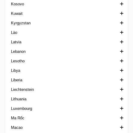
Kosovo
Goiano U20
Women's President's Cup
Super Cup Israel
Siêu Cúp Jordan
Ngoại hạng Kazakhstan
Ngoại hạng Kenya
Kuwait
Maranhense 1
Toto Cup Ligat Al
Shield Cup Jordan
Siêu Cúp Kazakhstan
Shield Cup Kenya
Siêu Cup Kosovo
Kyrgyzstan
Maranhense 2
Cup Kazakhstan
Super League Kenya
VĐQG Kosovo
Crown Prince Cup Kuwait
Lào
Matogrossense 1
Cup Kosovo
Division 1 Kuwait
VĐQG Kyrgyzstan
Latvia
Matogrossense 2
VĐQG Kuwait
VĐQG Lào
Lebanon
Mineiro 1
Siêu Cúp Kuwait
1. Liga Latvia
Lesotho
Mineiro 2
Emir Cup Kuwait
Siêu Cúp Latvia
Cup Lebanon
Libya
Mineiro 3
VĐQG Latvia
Ngoại hạng Lebanon
Ngoại hạng Lesotho
Liberia
Mineiro U20
Cup Latvia
Federation Cup Lebanon
Ngoại hạng Libya
Liechtenstein
Paraense A
LFA First Division
Lithuania
Paraense B1
Cup Liechtenstein
Luxembourg
Paraense B2
VĐQG Lithuania
Ma Rốc
Paraense U20
1 Lyga
VĐQG Luxembourg
Macao
Paraibano 1
Siêu Cúp Lithuania
Cup Luxembourg
VĐQG Ma Rốc