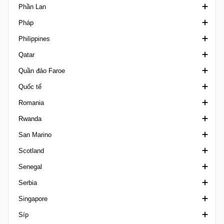
Phần Lan
hạng nhì Brazil
USL Super League
VĐQG Paraguay
Copa Bicentenario
Pháp
hạng 3 Brazil
USL W League
Division Intermedia
Copa Inca
Kakkonen
Philippines
hạng 4 Brazil
WPSL
Supercopa Paraguay
Hạng Nhất Peru
Kakkosen Cup
Cúp Quốc gia Pháp
Qatar
Sergipano U20
Hạng 2 Peru
Kansallinen Liiga
Cúp Liên đoàn Pháp
Copa Paulino Alcantara
Quần đảo Faroe
Siêu Cúp Brazil
Copa Peru
League Cup Finland
Ligue 1
PFL
Emir Cup Qatar
Quốc tế
Sul-Matogrossense
Supercopa Peru
VĐQG Phần Lan
Ligue 2 France
Qatar Cup
1. Deild Faroe Islands
Romania
Tocantinense
Suomen Cup
National 1
VĐQG Qatar
Ngoại hạng Faroe
Cúp Vô địch Châu Á
Rwanda
Ykkonen
National 2
QFA Cup
Siêu Cúp Faroe
Algarve Cup
Cupa Romaniei
San Marino
Ykkoscup Finland
National 3
Second Division
Logmanssteypid
Arab Club Champions Cup
VĐQG Romania
VĐQG Rwanda
Scotland
Ykkosliiga
Premiere Ligue
Stars League
Arab Cup
Liga 1 Feminin
VĐQG San Marino
Senegal
Trophée des Champions
Cúp bóng đá châu Phi
Liga II
Coppa Titano
Challenge Cup Scotland
Serbia
CAC Games
Liga III
Super Cup San Marino
Championship Scotland
Ligue 1 Senegal
Singapore
Campeones Cup
Supercupa
Highland / Lowland
Cup Serbia
Síp
Caribbean Cup
League Cup Scotland
Prva Liga
Cup Singapore