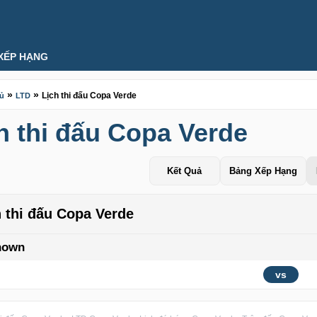
XẾP HẠNG
»
»
Lịch thi đấu Copa Verde
hủ
LTD
h thi đấu Copa Verde
Kết Quả
Bảng Xếp Hạng
h thi đấu Copa Verde
nown
vs