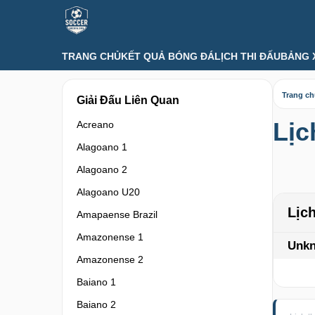
TRANG CHỦ
KẾT QUẢ BÓNG ĐÁ
LỊCH THI ĐẤU
BẢNG 
Trang c
Giải Đấu Liên Quan
Lịc
Acreano
Alagoano 1
Alagoano 2
Alagoano U20
Lịc
Amapaense Brazil
Amazonense 1
Unk
Amazonense 2
Baiano 1
Baiano 2