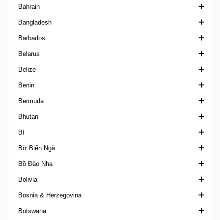
Bahrain
League Two England
Giải hạng nhì Argentina
Cup Poland
Charity Shield
VĐQG Bắc Macedonia
Bangladesh
National League England
Super Copa Argentina
Ekstraliga Women
Irish Cup
Cup North Macedonia
Cúp Nhà vua Bahrain
Barbados
National League Cup
Super Copa International
I Liga
League Cup Northern Ireland
Second League North Macedonia
Ngoại hạng Bahrain
Ngoại hạng Bangladesh
Belarus
National League N / S England
Torneo Federal A Argentina
II Liga
VĐQG Bắc Ireland
Siêu Cúp Bahrain
Federation Cup Bangladesh
Ngoại hạng Barbados
Belize
Non League Div One
Torneo Promocional Amateur
III Liga
Premier Intermediate League
Federation Cup Bahrain
Giải Bóng đá hạng Nhất Belarus
Benin
Non League Premier
Torneo Proyeccion
Super Cup Poland
Premiership Women
Cúp Bóng đá Belarus
Ngoại hạng Belize
Bermuda
Ngoại hạng Anh
Trofeo de Campeones
Ngoại hạng Belarus, Vysshaya Liga
Ngoại hạng Benin
Bhutan
Professional Development League
2. Division Belarus
Ngoại hạng Bermuda
Bỉ
U18 Premier League
Siêu Cúp Belarus
Ngoại hạng Bhutan
Bờ Biển Ngà
Women’s FA Community Shield
Reserve League Belarus
Super League Bhutan
Giải hạng Nhì Bỉ
Bồ Đào Nha
Women's FA Cup
Cúp Bóng đá Bỉ
VĐQG Bờ Biển Ngà
Bolivia
Women's Super League
First Amateur Division
1a Divisao Women
Bosnia & Herzegovina
WSL 2
First Division A
Campeonato de Portugal Prio
Cúp bóng đá Bolivia
Botswana
VĐQG Bỉ
Juniores U19
Giải hạng nhất Bolivia
Ngoại hạng Bosnia và Herzegovina