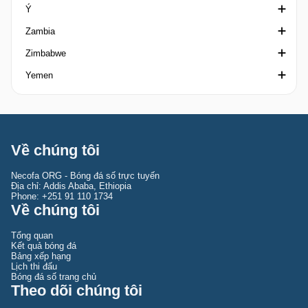
Ý
SheBelieves Cup
NNSW League 1
U19 League
Super Cup Uzbekistan
Segunda Division Venezuela
V-League
FAW Championship
Zambia
South American Youth Games
Northern NSW NPL
U21 League
Supercopa Venezuela
Hạng nhất Quốc gia
Ngoại hạng xứ Wales
Campionato Primavera 1
Zimbabwe
Southeast Asian Games
Northern Territory Premier League
Cup Quốc Gia Việt Nam
League Cup Wales
Campionato Primavera 2
Ngoại hạng Zambia
Yemen
The Atlantic Cup
NSW League One
Welsh Cup
Coppa Italia
Ngoại hạng Zimbabwe
Tipsport Malta Cup
Queensland NPL
Coppa Italia Primavera
Yemeni League
Tournoi Maurice Revello
Queensland Premier League
Coppa Italia Serie C
U20 Arab Championship
South Australia NPL Australia
Coppa Italia Serie D
Về chúng tôi
UAE-Qatar Super Shield
South Australia State League 1
Coppa Italia Women
Necofa ORG - Bóng đá số trực tuyến
UEFA/CONMEBOL Club Challenge
Tasmania Northern Championship
Serie A
Địa chỉ: Addis Ababa, Ethiopia
Phone: +251 91 110 1734
Về chúng tôi
WAFF Championship U23
Tasmania NPL
Serie A Women
Women's International Champions Cup
Tasmania Southern Championship
Serie B
Tổng quan
Kết quả bóng đá
Women's Olympic Qualifying Asia
Victoria NPL
Serie C
Bảng xếp hạng
Lịch thi đấu
Women's Olympic Qualifying CAF
Victoria PL 1
Siêu Cúp Ý
Bóng đá số trang chủ
Theo dõi chúng tôi
Women's WC Qualification Intercontinental Play-offs
Western Australia NPL
Serie D