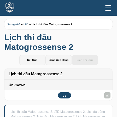
☰
»
»
Lịch thi đấu Matogrossense 2
Trang chủ
LTD
Lịch thi đấu
Matogrossense 2
Kết Quả
Bảng Xếp Hạng
Lịch Thi Đấu
Lịch thi đấu Matogrossense 2
Unknown
vs
Lịch thi đấu Matogrossense 2, LTD Matogrossense 2, Lịch đá bóng
Matogrossense 2, Trận đấu Matogrossense 2, Lịch Matogrossense