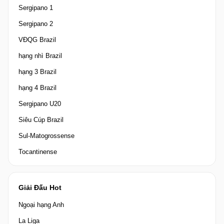
Sergipano 1
Sergipano 2
VĐQG Brazil
hạng nhì Brazil
hạng 3 Brazil
hạng 4 Brazil
Sergipano U20
Siêu Cúp Brazil
Sul-Matogrossense
Tocantinense
Giải Đấu Hot
Ngoại hạng Anh
La Liga