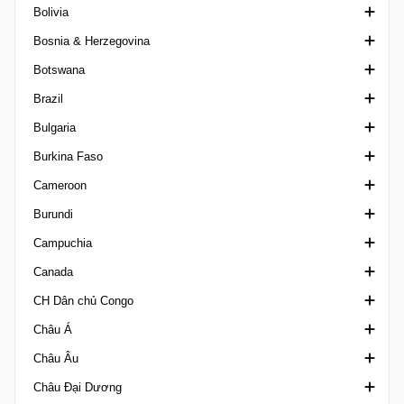
Bolivia
Women's Super League
First Amateur Division
1a Divisao Women
Bosnia & Herzegovina
WSL 2
First Division A
Campeonato de Portugal Prio
Cúp bóng đá Bolivia
Botswana
VĐQG Bỉ
Juniores U19
Giải hạng nhất Bolivia
Ngoại hạng Bosnia và Herzegovina
Brazil
Provincial
Liga 3 Portugal
Nacional B Bolivia
Cúp bóng đá Bosna và Hercegovina
Ngoại hạng Botswana
Bulgaria
Second Amateur Division
VĐQG Bồ Đào Nha
Torneo Amistoso de Verano
Premijer Liga
Acreano
Burkina Faso
Super Cup Belgium
Liga Revelacao U23
Alagoano 1
Cúp Bóng đá Bulgaria
Cameroon
Super League Belgium
Siêu Cúp Bồ Đào Nha
Alagoano 2
Hạng Nhất Bulgaria
Ligue 1 Burkina Faso
Burundi
Third Amateur Division
Segunda Liga
Alagoano U20
Hạng Nhì Bulgaria
VĐQG Cameroon
Campuchia
Taca da Liga
Amapaense Brazil
Hạng Ba Bulgaria
Siêu Cúp Cameroon
Ligue A
Canada
Taca de Portugal
Amazonense 1
Super Cup Bulgaria
Elite Two
Ngoại hạng Campuchia
CH Dân chủ Congo
Taca Revelacao U23
Amazonense 2
Hun Sen Cup
Ngoại hạng Canada
Châu Á
Baiano 1
Canadian Championship
Ligue 1 Congo DR
Châu Âu
Baiano 2
Canadian Soccer League
AFC Challenge Cup
Châu Đại Dương
Baiano U20
League 1 Ontario
AFC Challenge League
U20 Elite League