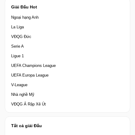
Giải Đấu Hot
Ngoại hạng Anh
La Liga
VĐQG Đức
Serie A
Ligue 1
UEFA Champions League
UEFA Europa League
V-League
Nhà nghề Mỹ
VĐQG Ả Rập Xê Út
Tất cả giải Đấu