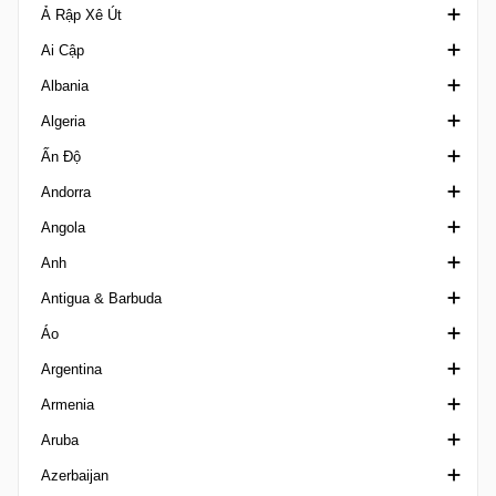
Ả Rập Xê Út
Ai Cập
Crown Prince Cup Saudi Arabia
Albania
Division 1 Saudi Arabia
Cúp quốc gia Ai Cập
Algeria
King's Cup Saudi Arabia
Cúp Liên đoàn Ai Cập
1st Division Albania
Ấn Độ
VĐQG Ả Rập Xê Út
Ngoại hạng Ai Cập
2nd Division
Coupe de la Ligue Algeria
Andorra
Siêu Cúp Ả Rập Xê Út
Second Division A
Cup Albania
Coupe Nationale
AIFF Super Cup India
Angola
Siêu Cúp Ai Cập
Super Cup Albania
VĐQG Algeria
Calcutta Premier Division
VĐQG Andorra
Anh
VĐQG Albania
Ligue 2 Algeria
I-League
2a Divisio
Girabola
Antigua & Barbuda
Reserve League Algeria
I-League 2 India
Copa Constitucio
Hạng Nhất Anh
Áo
Super Cup Algeria
VĐQG Ấn Độ
Super Cup Andorra
Siêu cúp Anh
VĐQG Antigua & Barbuda
Argentina
Santosh Trophy India
Cúp Liên đoàn
Giải hạng hai Áo
Armenia
FA Cup
VĐQG Áo
Cúp quốc gia Argentina
Aruba
FA Trophy England
Cúp Bóng đá Áo
Cúp Siêu giải đấu
Cup Armenia
Azerbaijan
FA Women's League Cup
Frauenliga
VĐQG Argentina, Torneo Betano
Ngoại hạng Armenia
Division di Honor