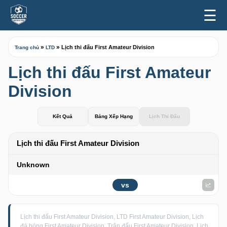
☰
»
»
Lịch thi đấu First Amateur Division
Trang chủ
LTD
Lịch thi đấu First Amateur
Division
Kết Quả
Bảng Xếp Hạng
Lịch Thi Đấu
Lịch thi đấu First Amateur Division
Unknown
vs
Lịch thi đấu First Amateur Division, LTD First Amateur Division, Lịch
đá bóng First Amateur Division, Trận đấu First Amateur Division, Lịch