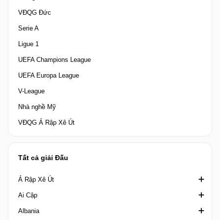
VĐQG Đức
Serie A
Ligue 1
UEFA Champions League
UEFA Europa League
V-League
Nhà nghề Mỹ
VĐQG Ả Rập Xê Út
Tất cả giải Đấu
Ả Rập Xê Út
Ai Cập
Crown Prince Cup Saudi Arabia
Albania
Division 1 Saudi Arabia
Cúp quốc gia Ai Cập