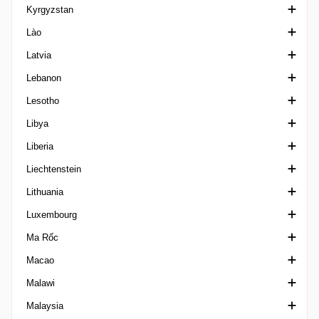
Kyrgyzstan
Maranhense 2
Cup Kazakhstan
Super League Kenya
VĐQG Kosovo
Crown Prince Cup Kuwait
Lào
Matogrossense 1
Cup Kosovo
Division 1 Kuwait
VĐQG Kyrgyzstan
Latvia
Matogrossense 2
VĐQG Kuwait
VĐQG Lào
Lebanon
Mineiro 1
Siêu Cúp Kuwait
1. Liga Latvia
Lesotho
Mineiro 2
Emir Cup Kuwait
Siêu Cúp Latvia
Cup Lebanon
Libya
Mineiro 3
VĐQG Latvia
Ngoại hạng Lebanon
Ngoại hạng Lesotho
Liberia
Mineiro U20
Cup Latvia
Federation Cup Lebanon
Ngoại hạng Libya
Liechtenstein
Paraense A
LFA First Division
Lithuania
Paraense B1
Cup Liechtenstein
Luxembourg
Paraense B2
VĐQG Lithuania
Ma Rốc
Paraense U20
1 Lyga
VĐQG Luxembourg
Macao
Paraibano 1
Siêu Cúp Lithuania
Cup Luxembourg
VĐQG Ma Rốc
Malawi
Paraibano 2 Brazil
Cup Lithuania
Botola 2
VĐQG Macao
Malaysia
Paraibano U20
Cup Morocco
VĐQG Malawi