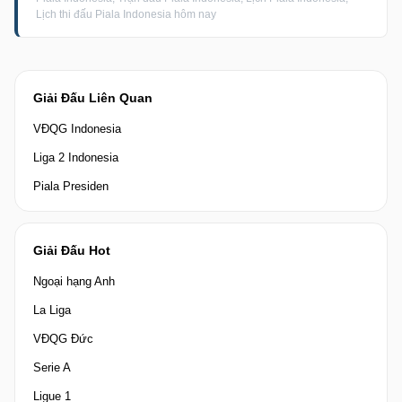
Lịch thi đấu Piala Indonesia hôm nay
Giải Đấu Liên Quan
VĐQG Indonesia
Liga 2 Indonesia
Piala Presiden
Giải Đấu Hot
Ngoại hạng Anh
La Liga
VĐQG Đức
Serie A
Ligue 1