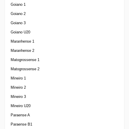
Goiano 1
Goiano 2
Goiano 3
Goiano U20
Maranhense 1
Maranhense 2
Matogrossense 1
Matogrossense 2
Mineiro 1
Mineiro 2
Mineiro 3
Mineiro U20
Paraense A
Paraense B1