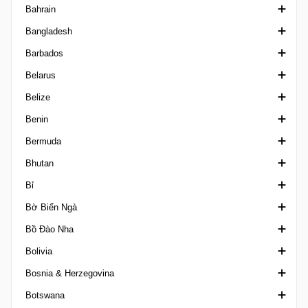
Bahrain
League Two England
Giải hạng nhì Argentina
Cup Poland
Charity Shield
VĐQG Bắc Macedonia
Bangladesh
National League England
Super Copa Argentina
Ekstraliga Women
Irish Cup
Cup North Macedonia
Cúp Nhà vua Bahrain
Barbados
National League Cup
Super Copa International
I Liga
League Cup Northern Ireland
Second League North Macedonia
Ngoại hạng Bahrain
Ngoại hạng Bangladesh
Belarus
National League N / S England
Torneo Federal A Argentina
II Liga
VĐQG Bắc Ireland
Siêu Cúp Bahrain
Federation Cup Bangladesh
Ngoại hạng Barbados
Belize
Non League Div One
Torneo Promocional Amateur
III Liga
Premier Intermediate League
Federation Cup Bahrain
Giải Bóng đá hạng Nhất Belarus
Benin
Non League Premier
Torneo Proyeccion
Super Cup Poland
Premiership Women
Cúp Bóng đá Belarus
Ngoại hạng Belize
Bermuda
Ngoại hạng Anh
Trofeo de Campeones
Ngoại hạng Belarus, Vysshaya Liga
Ngoại hạng Benin
Bhutan
Professional Development League
2. Division Belarus
Ngoại hạng Bermuda
Bỉ
U18 Premier League
Siêu Cúp Belarus
Ngoại hạng Bhutan
Bờ Biển Ngà
Women’s FA Community Shield
Reserve League Belarus
Super League Bhutan
Giải hạng Nhì Bỉ
Bồ Đào Nha
Women's FA Cup
Cúp Bóng đá Bỉ
VĐQG Bờ Biển Ngà
Bolivia
Women's Super League
First Amateur Division
1a Divisao Women
Bosnia & Herzegovina
WSL 2
First Division A
Campeonato de Portugal Prio
Cúp bóng đá Bolivia
Botswana
VĐQG Bỉ
Juniores U19
Giải hạng nhất Bolivia
Ngoại hạng Bosnia và Herzegovina