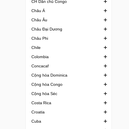
CH Dân chủ Congo
Taca Revelacao U23
Amazonense 2
Hun Sen Cup
Ngoại hạng Canada
Châu Á
Baiano 1
Canadian Championship
Ligue 1 Congo DR
Châu Âu
Baiano 2
Canadian Soccer League
AFC Challenge Cup
Châu Đại Dương
Baiano U20
League 1 Ontario
AFC Challenge League
U20 Elite League
Châu Phi
Brasileiro de Aspirantes
Northern Super League
AFC Champions League Elite
UEFA Champions League
OFC Champions League
Chile
Brasileiro Feminino A1
PCSL
AFC Champions League Two
UEFA Conference League
OFC Nations Cup
Africa Cup of Nations Qualification
Colombia
Brasileiro U17
AFC U17 Asian Cup
UEFA Europa League
OFC U19 Championship
Africa U20 Cup of Nations
Cúp Chile
Africa U23 Cup of Nations
Concacaf
Brasileiro U20 A
AFC U17 Asian Cup Qualification
UEFA European Championship
Hạng Nhì Chile
Cúp Colombia
Qualification
UEFA European Championship
Cộng hòa Dominica
Nữ VĐQG Brazil
AFC U17 Women's Asian Cup
African Football League
VĐQG Chile
VĐQG Colombia
Concacaf Caribbean Club Shield
Qualifiers
Cộng hòa Congo
Brasileiro U20 B
AFC U20 Asian Cup
Siêu Cúp Châu Âu
African Games
Hạng 3 Chile
Liga Femenina
Concacaf Caribbean Cup
Cúp Dominica
African Nations Championship
Cộng hòa Séc
Brasiliense A
AFC U20 Asian Cup Qualification
UEFA Nations League
Siêu Cúp Chile
Primera B Colombia
Concacaf Central American Cup
VĐQG Dominica
Ligue 1 Congo
Qualification
Costa Rica
Brasiliense B
AFC U20 Women's Asian Cup
UEFA U19 Championship
CAF African Nations Championship
Superliga Colombia
Concacaf Champions Cup
1. Liga U19
UEFA U19 Championship
Croatia
Brasiliense U20
AFC U23 Asian Cup
CAF Champions League
Concacaf Gold Cup
1. Liga Women
Copa Costa Rica
Qualification
Cuba
Capixaba A
AFC U23 Asian Cup Qualification
UEFA Youth League
CAF Confederation Cup
Concacaf Gold Cup Qualification
3. liga Czech Republic
VĐQG Costa Rica
Cup Croatia