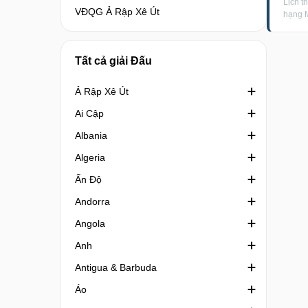
Lịch t
VĐQG Ả Rập Xê Út
hạng 
Tất cả giải Đấu
Ả Rập Xê Út
Ai Cập
Crown Prince Cup Saudi Arabia
Albania
Division 1 Saudi Arabia
Cúp quốc gia Ai Cập
Algeria
King's Cup Saudi Arabia
Cúp Liên đoàn Ai Cập
1st Division Albania
Ấn Độ
VĐQG Ả Rập Xê Út
Ngoại hạng Ai Cập
2nd Division
Coupe de la Ligue Algeria
Andorra
Siêu Cúp Ả Rập Xê Út
Second Division A
Cup Albania
Coupe Nationale
AIFF Super Cup India
Angola
Siêu Cúp Ai Cập
Super Cup Albania
VĐQG Algeria
Calcutta Premier Division
VĐQG Andorra
Anh
VĐQG Albania
Ligue 2 Algeria
I-League
2a Divisio
Girabola
Antigua & Barbuda
Reserve League Algeria
I-League 2 India
Copa Constitucio
Hạng Nhất Anh
Áo
Super Cup Algeria
VĐQG Ấn Độ
Super Cup Andorra
Siêu cúp Anh
VĐQG Antigua & Barbuda