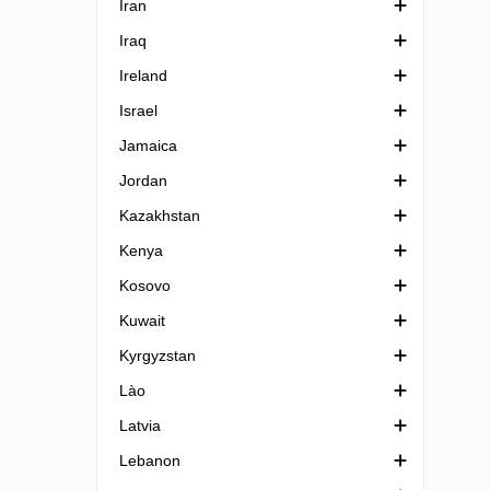
Iran
Copa Verde
U18 Divisie 1 Netherlands
Senior Shield
NB III
VĐQG Hy Lạp
VĐQG Iceland
VĐQG Indonesia
Iraq
Estadual Junior U20
U19 Divisie 1
HKPL Cup
Hạng Nhì Hy Lạp
2. Deild
Liga 2 Indonesia
Azadegan League
Ireland
Gaucho 1
U21 Divisie 1 Netherlands
Gamma Ethniki
Besta deild Women
Piala Indonesia
VĐQG Iran
VĐQG I-rắc
Israel
Gaucho 2
Cup Iceland
Piala Presiden
Siêu Cúp Iran
FAI Cup
Jamaica
Gaucho 3
Fotbolti.net Cup A
Hazfi Cup
FAI President's Cup
Liga Alef
Jordan
Goiano 1
League Cup Iceland
First Division
Ngoại hạng Israel
Ngoại hạng Jamaica
Kazakhstan
Goiano 2
Reykjavik Cup
Ngoại hạng Ireland
Liga Leumit
Ngoại hạng Jordan
Kenya
Goiano 3
Super Cup Iceland
League Cup Ireland
State Cup
Cup Jordan
1. Division Kazakhstan
Kosovo
Goiano U20
Women's President's Cup
Super Cup Israel
Siêu Cúp Jordan
Ngoại hạng Kazakhstan
Ngoại hạng Kenya
Kuwait
Maranhense 1
Toto Cup Ligat Al
Shield Cup Jordan
Siêu Cúp Kazakhstan
Shield Cup Kenya
Siêu Cup Kosovo
Kyrgyzstan
Maranhense 2
Cup Kazakhstan
Super League Kenya
VĐQG Kosovo
Crown Prince Cup Kuwait
Lào
Matogrossense 1
Cup Kosovo
Division 1 Kuwait
VĐQG Kyrgyzstan
Latvia
Matogrossense 2
VĐQG Kuwait
VĐQG Lào
Lebanon
Mineiro 1
Siêu Cúp Kuwait
1. Liga Latvia