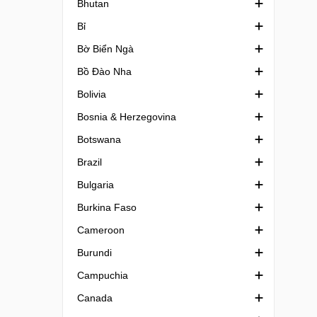
Bhutan
Professional Development League
2. Division Belarus
Ngoại hạng Bermuda
Bỉ
U18 Premier League
Siêu Cúp Belarus
Ngoại hạng Bhutan
Bờ Biển Ngà
Women’s FA Community Shield
Reserve League Belarus
Super League Bhutan
Giải hạng Nhì Bỉ
Bồ Đào Nha
Women's FA Cup
Cúp Bóng đá Bỉ
VĐQG Bờ Biển Ngà
Bolivia
Women's Super League
First Amateur Division
1a Divisao Women
Bosnia & Herzegovina
WSL 2
First Division A
Campeonato de Portugal Prio
Cúp bóng đá Bolivia
Botswana
VĐQG Bỉ
Juniores U19
Giải hạng nhất Bolivia
Ngoại hạng Bosnia và Herzegovina
Brazil
Provincial
Liga 3 Portugal
Nacional B Bolivia
Cúp bóng đá Bosna và Hercegovina
Ngoại hạng Botswana
Bulgaria
Second Amateur Division
VĐQG Bồ Đào Nha
Torneo Amistoso de Verano
Premijer Liga
Acreano
Burkina Faso
Super Cup Belgium
Liga Revelacao U23
Alagoano 1
Cúp Bóng đá Bulgaria
Cameroon
Super League Belgium
Siêu Cúp Bồ Đào Nha
Alagoano 2
Hạng Nhất Bulgaria
Ligue 1 Burkina Faso
Burundi
Third Amateur Division
Segunda Liga
Alagoano U20
Hạng Nhì Bulgaria
VĐQG Cameroon
Campuchia
Taca da Liga
Amapaense Brazil
Hạng Ba Bulgaria
Siêu Cúp Cameroon
Ligue A
Canada
Taca de Portugal
Amazonense 1
Super Cup Bulgaria
Elite Two
Ngoại hạng Campuchia