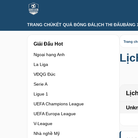
TRANG CHỦ
KẾT QUẢ BÓNG ĐÁ
LỊCH THI ĐẤU
BẢNG 
Trang c
Giải Đấu Hot
Lịc
Ngoại hạng Anh
La Liga
VĐQG Đức
Serie A
Lịch
Ligue 1
UEFA Champions League
Unk
UEFA Europa League
V-League
Nhà nghề Mỹ