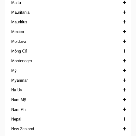
Malta
Paranaense 3
Hạng nhất Malaysia
Ngoại hạng Mali
Mauritania
Paranaense U20
MFL Cup
Challenge Cup Malta
Mauritius
Paulista A1
Super League Malaysia
Challenge League Malta
VĐQG Mauritania
Mexico
Paulista A2
Ngoại hạng Malta
Mauritian League
Moldova
Paulista A3
FA Trophy Malta
Copa MX
Mông Cổ
Paulista A4
Super Cup Malta
Copa por Mexico
Cupa Moldova
Montenegro
Paulista Série B
VĐQG Mexico
VĐQG Moldova
Ngoại hạng Mông Cổ
Mỹ
Paulista U20
Liga de Expansion MX
Liga 1 Moldova
Siêu Cúp Mông Cổ
VĐQG Montenegro
Myanmar
Pernambucano 1
Liga MX Femenil
Cup Montenegro
Nhà nghề Mỹ
Na Uy
Pernambucano 2
Liga Premier Serie A
Second League Montenegro
MLS All-Star
VĐQG Myanmar
Nam Mỹ
Pernambucano 3
Liga Premier Serie B
MLS Next Pro
1. Division Norway
Nam Phi
Pernambucano U20
Supercopa MX
NASL
1. Division Women
CONMEBOL Copa America
Nepal
Piauiense
U20 League
NISA
2. Division Norway
CONMEBOL Copa America Femenina
1st Division South Africa
New Zealand
Potiguar 1
U23 League
NPSL
VĐQG Na Uy
CONMEBOL Libertadores
8 Cup
A Division