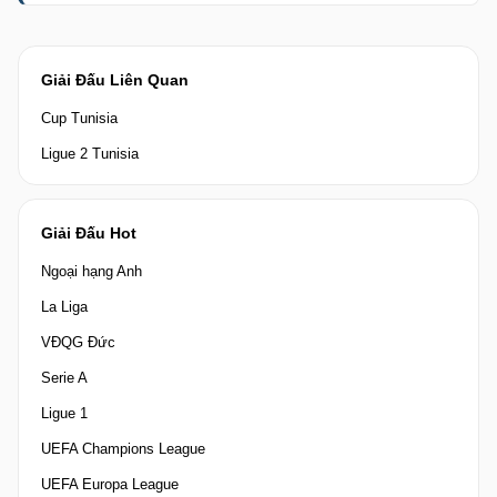
Giải Đấu Liên Quan
Cup Tunisia
Ligue 2 Tunisia
Giải Đấu Hot
Ngoại hạng Anh
La Liga
VĐQG Đức
Serie A
Ligue 1
UEFA Champions League
UEFA Europa League