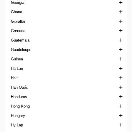
Georgia
Cearense 2
Concacaf Women's World Cup Qualifiers
Oberliga
Hạng nhất Gambia
Ghana
Cearense 3
Copa Centroamericana
Siêu Cúp Đức
VĐQG Georgia
Gibraltar
Cearense U20
Regionalliga Germany
David Kipiani Cup
Cúp Quốc gia Ghana
Grenada
Copa Alagoas
Supercup der Frauen
Erovnuli Liga 2
Ngoại hạng Ghana
Ngoại hạng Gibraltar
Guatemala
Copa do Brasil
U19 Bundesliga
Siêu Cúp Georgia
Siêu Cúp Ghana
Siêu Cúp Gibraltar
Ngoại hạng Grenada
Guadeloupe
Copa do Brasil U17
Liga 3 Georgia
Rock Cup
VĐQG Guatemala
Guinea
Copa do Brasil U20
Primera Division Guatemala
Division d'Honneur
Hà Lan
Copa do Nordeste
VĐQG Guinea
Haiti
Copa Espírito Santo
Derde Divisie
Hàn Quốc
Copa Fares Lopes
VĐQG Hà Lan
Ligue Haitienne Haiti
Honduras
Copa Gaucha
Eerste Divisie
K League 1
Hong Kong
Copa Grao Para
Eredivisie Women
K League 2
VĐQG Honduras
Hungary
Copa Paulista
KNVB Beker Netherlands
K League Cup
FA Cup Hong Kong
Hy Lạp
Copa Rio
Siêu Cúp Hà Lan
Cúp Quốc Gia Hàn Quốc
Ngoại hạng Hong Kong
VĐQG Hungary