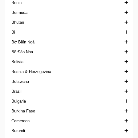
Benin
Non League Premier
Torneo Proyeccion
Super Cup Poland
Premiership Women
Cúp Bóng đá Belarus
Ngoại hạng Belize
Bermuda
Ngoại hạng Anh
Trofeo de Campeones
Ngoại hạng Belarus, Vysshaya Liga
Ngoại hạng Benin
Bhutan
Professional Development League
2. Division Belarus
Ngoại hạng Bermuda
Bỉ
U18 Premier League
Siêu Cúp Belarus
Ngoại hạng Bhutan
Bờ Biển Ngà
Women’s FA Community Shield
Reserve League Belarus
Super League Bhutan
Giải hạng Nhì Bỉ
Bồ Đào Nha
Women's FA Cup
Cúp Bóng đá Bỉ
VĐQG Bờ Biển Ngà
Bolivia
Women's Super League
First Amateur Division
1a Divisao Women
Bosnia & Herzegovina
WSL 2
First Division A
Campeonato de Portugal Prio
Cúp bóng đá Bolivia
Botswana
VĐQG Bỉ
Juniores U19
Giải hạng nhất Bolivia
Ngoại hạng Bosnia và Herzegovina
Brazil
Provincial
Liga 3 Portugal
Nacional B Bolivia
Cúp bóng đá Bosna và Hercegovina
Ngoại hạng Botswana
Bulgaria
Second Amateur Division
VĐQG Bồ Đào Nha
Torneo Amistoso de Verano
Premijer Liga
Acreano
Burkina Faso
Super Cup Belgium
Liga Revelacao U23
Alagoano 1
Cúp Bóng đá Bulgaria
Cameroon
Super League Belgium
Siêu Cúp Bồ Đào Nha
Alagoano 2
Hạng Nhất Bulgaria
Ligue 1 Burkina Faso
Burundi
Third Amateur Division
Segunda Liga
Alagoano U20
Hạng Nhì Bulgaria
VĐQG Cameroon