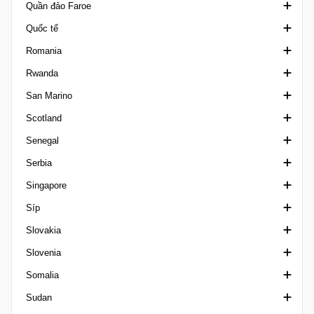
Quần đảo Faroe
Siêu Cúp Brazil
Copa Peru
League Cup Finland
Ligue 1
PFL
Emir Cup Qatar
Quốc tế
Sul-Matogrossense
Supercopa Peru
VĐQG Phần Lan
Ligue 2 France
Qatar Cup
1. Deild Faroe Islands
Romania
Tocantinense
Suomen Cup
National 1
VĐQG Qatar
Ngoại hạng Faroe
Cúp Vô địch Châu Á
Rwanda
Ykkonen
National 2
QFA Cup
Siêu Cúp Faroe
Algarve Cup
Cupa Romaniei
San Marino
Ykkoscup Finland
National 3
Second Division
Logmanssteypid
Arab Club Champions Cup
VĐQG Romania
VĐQG Rwanda
Scotland
Ykkosliiga
Premiere Ligue
Stars League
Arab Cup
Liga 1 Feminin
VĐQG San Marino
Senegal
Trophée des Champions
Cúp bóng đá châu Phi
Liga II
Coppa Titano
Challenge Cup Scotland
Serbia
CAC Games
Liga III
Super Cup San Marino
Championship Scotland
Ligue 1 Senegal
Singapore
Campeones Cup
Supercupa
Highland / Lowland
Cup Serbia
Síp
Caribbean Cup
League Cup Scotland
Prva Liga
Cup Singapore
Slovakia
Giao hữu câu lạc bộ
League One Scotland
VĐQG Serbia
VĐQG Singapore
Hạng nhất Síp
Slovenia
China Cup
Ngoại hạng Scotland
Srpska Liga
League Cup Singapore
Hạng nhì Síp
VĐQG Slovakia
Somalia
Club Friendlies Women
League Two Scotland
Hạng ba Síp
2. liga Slovakia
1. SNL
Sudan
CONMEBOL/UEFA Finalissima
Scottish Cup
Siêu Cup Síp
3. liga Slovakia
2. SNL
hạng Nhất Somalia