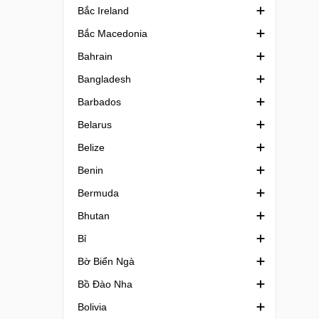
Bắc Ireland
League Cup England
Regionalliga Austria
Primera C
First League Armenia
Ngoại hạng Azerbaijan
Central Youth League
Bắc Macedonia
League One England
Primera D
Birinci Dasta
VĐQG Ba Lan
Championship Northern Ireland
Bahrain
League Two England
Giải hạng nhì Argentina
Cup Poland
Charity Shield
VĐQG Bắc Macedonia
Bangladesh
National League England
Super Copa Argentina
Ekstraliga Women
Irish Cup
Cup North Macedonia
Cúp Nhà vua Bahrain
Barbados
National League Cup
Super Copa International
I Liga
League Cup Northern Ireland
Second League North Macedonia
Ngoại hạng Bahrain
Ngoại hạng Bangladesh
Belarus
National League N / S England
Torneo Federal A Argentina
II Liga
VĐQG Bắc Ireland
Siêu Cúp Bahrain
Federation Cup Bangladesh
Ngoại hạng Barbados
Belize
Non League Div One
Torneo Promocional Amateur
III Liga
Premier Intermediate League
Federation Cup Bahrain
Giải Bóng đá hạng Nhất Belarus
Benin
Non League Premier
Torneo Proyeccion
Super Cup Poland
Premiership Women
Cúp Bóng đá Belarus
Ngoại hạng Belize
Bermuda
Ngoại hạng Anh
Trofeo de Campeones
Ngoại hạng Belarus, Vysshaya Liga
Ngoại hạng Benin
Bhutan
Professional Development League
2. Division Belarus
Ngoại hạng Bermuda
Bỉ
U18 Premier League
Siêu Cúp Belarus
Ngoại hạng Bhutan
Bờ Biển Ngà
Women’s FA Community Shield
Reserve League Belarus
Super League Bhutan
Giải hạng Nhì Bỉ
Bồ Đào Nha
Women's FA Cup
Cúp Bóng đá Bỉ
VĐQG Bờ Biển Ngà
Bolivia
Women's Super League
First Amateur Division
1a Divisao Women