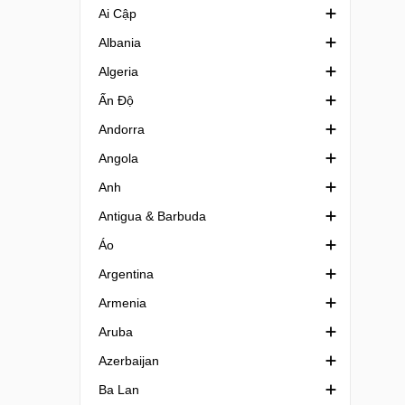
Ai Cập
Crown Prince Cup Saudi Arabia
Albania
Division 1 Saudi Arabia
Cúp quốc gia Ai Cập
Algeria
King's Cup Saudi Arabia
Cúp Liên đoàn Ai Cập
1st Division Albania
Ấn Độ
VĐQG Ả Rập Xê Út
Ngoại hạng Ai Cập
2nd Division
Coupe de la Ligue Algeria
Andorra
Siêu Cúp Ả Rập Xê Út
Second Division A
Cup Albania
Coupe Nationale
AIFF Super Cup India
Angola
Siêu Cúp Ai Cập
Super Cup Albania
VĐQG Algeria
Calcutta Premier Division
VĐQG Andorra
Anh
VĐQG Albania
Ligue 2 Algeria
I-League
2a Divisio
Girabola
Antigua & Barbuda
Reserve League Algeria
I-League 2 India
Copa Constitucio
Hạng Nhất Anh
Áo
Super Cup Algeria
VĐQG Ấn Độ
Super Cup Andorra
Siêu cúp Anh
VĐQG Antigua & Barbuda
Argentina
Santosh Trophy India
Cúp Liên đoàn
Giải hạng hai Áo
Armenia
FA Cup
VĐQG Áo
Cúp quốc gia Argentina
Aruba
FA Trophy England
Cúp Bóng đá Áo
Cúp Siêu giải đấu
Cup Armenia
Azerbaijan
FA Women's League Cup
Frauenliga
VĐQG Argentina, Torneo Betano
Ngoại hạng Armenia
Division di Honor
Ba Lan
FA Youth Cup
Landesliga
Prim B Metro Argentina
Super Cup Armenia
Cúp Bóng đá Azerbaijan