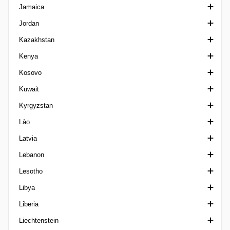
Jamaica
Gaucho 3
Fotbolti.net Cup A
Hazfi Cup
FAI President's Cup
Liga Alef
Jordan
Goiano 1
League Cup Iceland
First Division
Ngoại hạng Israel
Ngoại hạng Jamaica
Kazakhstan
Goiano 2
Reykjavik Cup
Ngoại hạng Ireland
Liga Leumit
Ngoại hạng Jordan
Kenya
Goiano 3
Super Cup Iceland
League Cup Ireland
State Cup
Cup Jordan
1. Division Kazakhstan
Kosovo
Goiano U20
Women's President's Cup
Super Cup Israel
Siêu Cúp Jordan
Ngoại hạng Kazakhstan
Ngoại hạng Kenya
Kuwait
Maranhense 1
Toto Cup Ligat Al
Shield Cup Jordan
Siêu Cúp Kazakhstan
Shield Cup Kenya
Siêu Cup Kosovo
Kyrgyzstan
Maranhense 2
Cup Kazakhstan
Super League Kenya
VĐQG Kosovo
Crown Prince Cup Kuwait
Lào
Matogrossense 1
Cup Kosovo
Division 1 Kuwait
VĐQG Kyrgyzstan
Latvia
Matogrossense 2
VĐQG Kuwait
VĐQG Lào
Lebanon
Mineiro 1
Siêu Cúp Kuwait
1. Liga Latvia
Lesotho
Mineiro 2
Emir Cup Kuwait
Siêu Cúp Latvia
Cup Lebanon
Libya
Mineiro 3
VĐQG Latvia
Ngoại hạng Lebanon
Ngoại hạng Lesotho
Liberia
Mineiro U20
Cup Latvia
Federation Cup Lebanon
Ngoại hạng Libya
Liechtenstein
Paraense A
LFA First Division