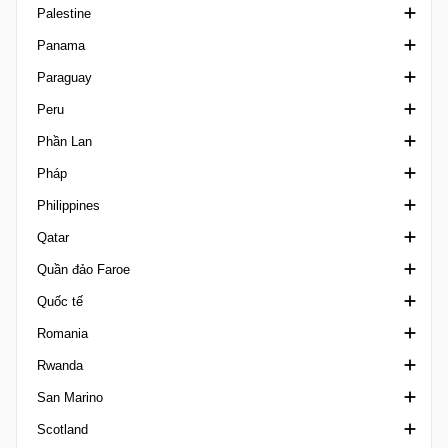
Palestine
Sao Paulo Youth Cup
USL Championship
CONMEBOL U17 Femenino
Siêu Cúp Nga
J3 League
Super Cup Oman
Ngoại hạng Pakistan
Panama
Sergipano 1
USL Cup
CONMEBOL U20
Second League B
Siêu Cúp Nhật
West Bank Premier League
Paraguay
Sergipano 2
USL League One
CONMEBOL U20 Femenino
Superliga Women
Japan Football League
LPF
Peru
VĐQG Brazil
USL League Two
Youth Championship
WE League
Copa Paraguay
Phần Lan
hạng nhì Brazil
USL Super League
VĐQG Paraguay
Copa Bicentenario
Pháp
hạng 3 Brazil
USL W League
Division Intermedia
Copa Inca
Kakkonen
Philippines
hạng 4 Brazil
WPSL
Supercopa Paraguay
Hạng Nhất Peru
Kakkosen Cup
Cúp Quốc gia Pháp
Qatar
Sergipano U20
Hạng 2 Peru
Kansallinen Liiga
Cúp Liên đoàn Pháp
Copa Paulino Alcantara
Quần đảo Faroe
Siêu Cúp Brazil
Copa Peru
League Cup Finland
Ligue 1
PFL
Emir Cup Qatar
Quốc tế
Sul-Matogrossense
Supercopa Peru
VĐQG Phần Lan
Ligue 2 France
Qatar Cup
1. Deild Faroe Islands
Romania
Tocantinense
Suomen Cup
National 1
VĐQG Qatar
Ngoại hạng Faroe
Cúp Vô địch Châu Á
Rwanda
Ykkonen
National 2
QFA Cup
Siêu Cúp Faroe
Algarve Cup
Cupa Romaniei
San Marino
Ykkoscup Finland
National 3
Second Division
Logmanssteypid
Arab Club Champions Cup
VĐQG Romania
VĐQG Rwanda
Scotland
Ykkosliiga
Premiere Ligue
Stars League
Arab Cup
Liga 1 Feminin
VĐQG San Marino