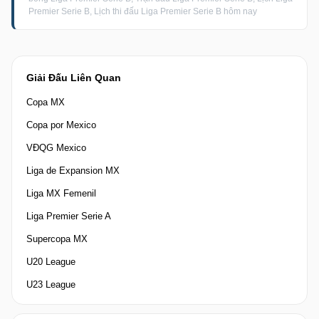
Premier Serie B, Lịch thi đấu Liga Premier Serie B hôm nay
Giải Đấu Liên Quan
Copa MX
Copa por Mexico
VĐQG Mexico
Liga de Expansion MX
Liga MX Femenil
Liga Premier Serie A
Supercopa MX
U20 League
U23 League