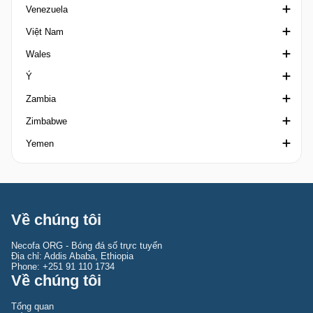
Venezuela
Premier League International Cup
Capital Territory NPL 2
Ngoại hạng Ukraina
Copa Uruguay
Cup Uzbekistan
Việt Nam
Qatar-UAE Super Cup
FQPL 3 Metro
Siêu Cúp Ukraina
Segunda Division Uruguay
Pro League Uzbekistan
VĐQG Venezuela
Wales
SAFF Championship
New South Wales NPL
Persha Liga
Super Copa Uruguay
VĐQG Uzbekistan
Copa Venezuela
Siêu Cúp Việt Nam
Ý
SheBelieves Cup
NNSW League 1
U19 League
Super Cup Uzbekistan
Segunda Division Venezuela
V-League
FAW Championship
Zambia
South American Youth Games
Northern NSW NPL
U21 League
Supercopa Venezuela
Hạng nhất Quốc gia
Ngoại hạng xứ Wales
Campionato Primavera 1
Zimbabwe
Southeast Asian Games
Northern Territory Premier League
Cup Quốc Gia Việt Nam
League Cup Wales
Campionato Primavera 2
Ngoại hạng Zambia
Yemen
The Atlantic Cup
NSW League One
Welsh Cup
Coppa Italia
Ngoại hạng Zimbabwe
Tipsport Malta Cup
Queensland NPL
Coppa Italia Primavera
Yemeni League
Tournoi Maurice Revello
Queensland Premier League
Coppa Italia Serie C
U20 Arab Championship
South Australia NPL Australia
Coppa Italia Serie D
Về chúng tôi
UAE-Qatar Super Shield
South Australia State League 1
Coppa Italia Women
Necofa ORG - Bóng đá số trực tuyến
UEFA/CONMEBOL Club Challenge
Tasmania Northern Championship
Serie A
Địa chỉ: Addis Ababa, Ethiopia
Phone: +251 91 110 1734
Về chúng tôi
WAFF Championship U23
Tasmania NPL
Serie A Women
Women's International Champions Cup
Tasmania Southern Championship
Serie B
Tổng quan