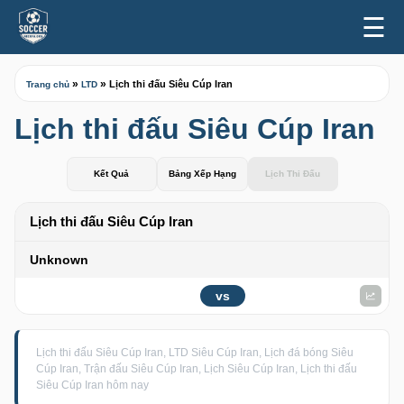
☰
»
»
Lịch thi đấu Siêu Cúp Iran
Trang chủ
LTD
Lịch thi đấu Siêu Cúp Iran
Kết Quả
Bảng Xếp Hạng
Lịch Thi Đấu
Lịch thi đấu Siêu Cúp Iran
Unknown
vs
Lịch thi đấu Siêu Cúp Iran, LTD Siêu Cúp Iran, Lịch đá bóng Siêu
Cúp Iran, Trận đấu Siêu Cúp Iran, Lịch Siêu Cúp Iran, Lịch thi đấu
Siêu Cúp Iran hôm nay