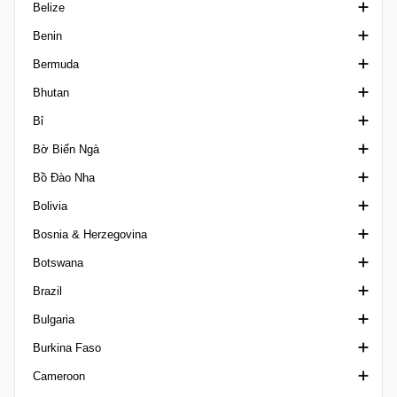
Belize
Non League Div One
Torneo Promocional Amateur
III Liga
Premier Intermediate League
Federation Cup Bahrain
Giải Bóng đá hạng Nhất Belarus
Benin
Non League Premier
Torneo Proyeccion
Super Cup Poland
Premiership Women
Cúp Bóng đá Belarus
Ngoại hạng Belize
Bermuda
Ngoại hạng Anh
Trofeo de Campeones
Ngoại hạng Belarus, Vysshaya Liga
Ngoại hạng Benin
Bhutan
Professional Development League
2. Division Belarus
Ngoại hạng Bermuda
Bỉ
U18 Premier League
Siêu Cúp Belarus
Ngoại hạng Bhutan
Bờ Biển Ngà
Women’s FA Community Shield
Reserve League Belarus
Super League Bhutan
Giải hạng Nhì Bỉ
Bồ Đào Nha
Women's FA Cup
Cúp Bóng đá Bỉ
VĐQG Bờ Biển Ngà
Bolivia
Women's Super League
First Amateur Division
1a Divisao Women
Bosnia & Herzegovina
WSL 2
First Division A
Campeonato de Portugal Prio
Cúp bóng đá Bolivia
Botswana
VĐQG Bỉ
Juniores U19
Giải hạng nhất Bolivia
Ngoại hạng Bosnia và Herzegovina
Brazil
Provincial
Liga 3 Portugal
Nacional B Bolivia
Cúp bóng đá Bosna và Hercegovina
Ngoại hạng Botswana
Bulgaria
Second Amateur Division
VĐQG Bồ Đào Nha
Torneo Amistoso de Verano
Premijer Liga
Acreano
Burkina Faso
Super Cup Belgium
Liga Revelacao U23
Alagoano 1
Cúp Bóng đá Bulgaria
Cameroon
Super League Belgium
Siêu Cúp Bồ Đào Nha
Alagoano 2
Hạng Nhất Bulgaria
Ligue 1 Burkina Faso