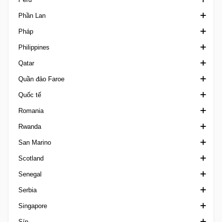
Phần Lan
hạng nhì Brazil
USL Super League
VĐQG Paraguay
Copa Bicentenario
Pháp
hạng 3 Brazil
USL W League
Division Intermedia
Copa Inca
Kakkonen
Philippines
hạng 4 Brazil
WPSL
Supercopa Paraguay
Hạng Nhất Peru
Kakkosen Cup
Cúp Quốc gia Pháp
Qatar
Sergipano U20
Hạng 2 Peru
Kansallinen Liiga
Cúp Liên đoàn Pháp
Copa Paulino Alcantara
Quần đảo Faroe
Siêu Cúp Brazil
Copa Peru
League Cup Finland
Ligue 1
PFL
Emir Cup Qatar
Quốc tế
Sul-Matogrossense
Supercopa Peru
VĐQG Phần Lan
Ligue 2 France
Qatar Cup
1. Deild Faroe Islands
Romania
Tocantinense
Suomen Cup
National 1
VĐQG Qatar
Ngoại hạng Faroe
Cúp Vô địch Châu Á
Rwanda
Ykkonen
National 2
QFA Cup
Siêu Cúp Faroe
Algarve Cup
Cupa Romaniei
San Marino
Ykkoscup Finland
National 3
Second Division
Logmanssteypid
Arab Club Champions Cup
VĐQG Romania
VĐQG Rwanda
Scotland
Ykkosliiga
Premiere Ligue
Stars League
Arab Cup
Liga 1 Feminin
VĐQG San Marino
Senegal
Trophée des Champions
Cúp bóng đá châu Phi
Liga II
Coppa Titano
Challenge Cup Scotland
Serbia
CAC Games
Liga III
Super Cup San Marino
Championship Scotland
Ligue 1 Senegal
Singapore
Campeones Cup
Supercupa
Highland / Lowland
Cup Serbia
Síp
Caribbean Cup
League Cup Scotland
Prva Liga
Cup Singapore