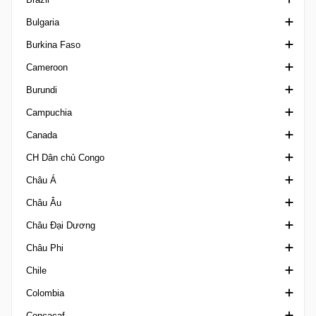
Bulgaria
Second Amateur Division
VĐQG Bồ Đào Nha
Torneo Amistoso de Verano
Premijer Liga
Acreano
Burkina Faso
Super Cup Belgium
Liga Revelacao U23
Alagoano 1
Cúp Bóng đá Bulgaria
Cameroon
Super League Belgium
Siêu Cúp Bồ Đào Nha
Alagoano 2
Hạng Nhất Bulgaria
Ligue 1 Burkina Faso
Burundi
Third Amateur Division
Segunda Liga
Alagoano U20
Hạng Nhì Bulgaria
VĐQG Cameroon
Campuchia
Taca da Liga
Amapaense Brazil
Hạng Ba Bulgaria
Siêu Cúp Cameroon
Ligue A
Canada
Taca de Portugal
Amazonense 1
Super Cup Bulgaria
Elite Two
Ngoại hạng Campuchia
CH Dân chủ Congo
Taca Revelacao U23
Amazonense 2
Hun Sen Cup
Ngoại hạng Canada
Châu Á
Baiano 1
Canadian Championship
Ligue 1 Congo DR
Châu Âu
Baiano 2
Canadian Soccer League
AFC Challenge Cup
Châu Đại Dương
Baiano U20
League 1 Ontario
AFC Challenge League
U20 Elite League
Châu Phi
Brasileiro de Aspirantes
Northern Super League
AFC Champions League Elite
UEFA Champions League
OFC Champions League
Chile
Brasileiro Feminino A1
PCSL
AFC Champions League Two
UEFA Conference League
OFC Nations Cup
Africa Cup of Nations Qualification
Colombia
Brasileiro U17
AFC U17 Asian Cup
UEFA Europa League
OFC U19 Championship
Africa U20 Cup of Nations
Cúp Chile
Concacaf
Brasileiro U20 A
AFC U17 Asian Cup Qualification
UEFA European Championship
Africa U23 Cup of Nations Qualification
Hạng Nhì Chile
Cúp Colombia