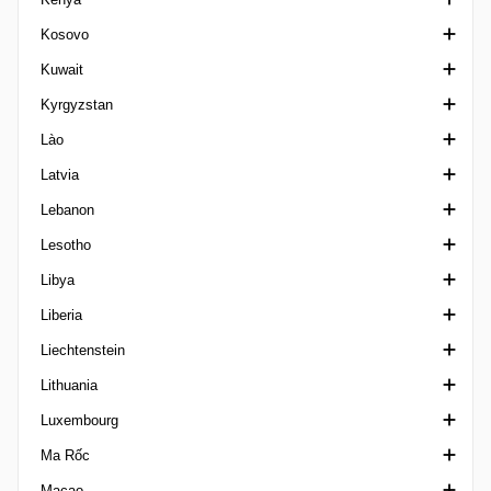
Kosovo
Goiano U20
Women's President's Cup
Super Cup Israel
Siêu Cúp Jordan
Ngoại hạng Kazakhstan
Ngoại hạng Kenya
Kuwait
Maranhense 1
Toto Cup Ligat Al
Shield Cup Jordan
Siêu Cúp Kazakhstan
Shield Cup Kenya
Siêu Cup Kosovo
Kyrgyzstan
Maranhense 2
Cup Kazakhstan
Super League Kenya
VĐQG Kosovo
Crown Prince Cup Kuwait
Lào
Matogrossense 1
Cup Kosovo
Division 1 Kuwait
VĐQG Kyrgyzstan
Latvia
Matogrossense 2
VĐQG Kuwait
VĐQG Lào
Lebanon
Mineiro 1
Siêu Cúp Kuwait
1. Liga Latvia
Lesotho
Mineiro 2
Emir Cup Kuwait
Siêu Cúp Latvia
Cup Lebanon
Libya
Mineiro 3
VĐQG Latvia
Ngoại hạng Lebanon
Ngoại hạng Lesotho
Liberia
Mineiro U20
Cup Latvia
Federation Cup Lebanon
Ngoại hạng Libya
Liechtenstein
Paraense A
LFA First Division
Lithuania
Paraense B1
Cup Liechtenstein
Luxembourg
Paraense B2
VĐQG Lithuania
Ma Rốc
Paraense U20
1 Lyga
VĐQG Luxembourg
Macao
Paraibano 1
Siêu Cúp Lithuania
Cup Luxembourg
VĐQG Ma Rốc