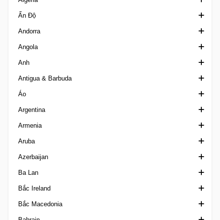
Ấn Độ
VĐQG Ả Rập Xê Út
Ngoại hạng Ai Cập
2nd Division
Coupe de la Ligue Algeria
Andorra
Siêu Cúp Ả Rập Xê Út
Second Division A
Cup Albania
Coupe Nationale
AIFF Super Cup India
Angola
Siêu Cúp Ai Cập
Super Cup Albania
VĐQG Algeria
Calcutta Premier Division
VĐQG Andorra
Anh
VĐQG Albania
Ligue 2 Algeria
I-League
2a Divisio
Girabola
Antigua & Barbuda
Reserve League Algeria
I-League 2 India
Copa Constitucio
Hạng Nhất Anh
Áo
Super Cup Algeria
VĐQG Ấn Độ
Super Cup Andorra
Siêu cúp Anh
VĐQG Antigua & Barbuda
Argentina
Santosh Trophy India
Cúp Liên đoàn
Giải hạng hai Áo
Armenia
FA Cup
VĐQG Áo
Cúp quốc gia Argentina
Aruba
FA Trophy England
Cúp Bóng đá Áo
Cúp Siêu giải đấu
Cup Armenia
Azerbaijan
FA Women's League Cup
Frauenliga
VĐQG Argentina, Torneo Betano
Ngoại hạng Armenia
Division di Honor
Ba Lan
FA Youth Cup
Landesliga
Prim B Metro Argentina
Super Cup Armenia
Cúp Bóng đá Azerbaijan
Bắc Ireland
League Cup England
Regionalliga Austria
Primera C
First League Armenia
Ngoại hạng Azerbaijan
Central Youth League
Bắc Macedonia
League One England
Primera D
Birinci Dasta
VĐQG Ba Lan
Championship Northern Ireland
Bahrain
League Two England
Giải hạng nhì Argentina
Cup Poland
Charity Shield
VĐQG Bắc Macedonia