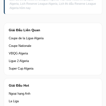
Algeria, Lịch Reserve League Algeria, Lịch thi đấu Reserve League
Algeria hôm nay
Giải Đấu Liên Quan
Coupe de la Ligue Algeria
Coupe Nationale
VĐQG Algeria
Ligue 2 Algeria
Super Cup Algeria
Giải Đấu Hot
Ngoại hạng Anh
La Liga