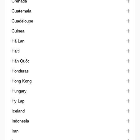
Grenada
Copa Alagoas
Supercup der Frauen
Erovnuli Liga 2
Ngoại hạng Ghana
Ngoại hạng Gibraltar
Guatemala
Copa do Brasil
U19 Bundesliga
Siêu Cúp Georgia
Siêu Cúp Ghana
Siêu Cúp Gibraltar
Ngoại hạng Grenada
Guadeloupe
Copa do Brasil U17
Liga 3 Georgia
Rock Cup
VĐQG Guatemala
Guinea
Copa do Brasil U20
Primera Division Guatemala
Division d'Honneur
Hà Lan
Copa do Nordeste
VĐQG Guinea
Haiti
Copa Espírito Santo
Derde Divisie
Hàn Quốc
Copa Fares Lopes
VĐQG Hà Lan
Ligue Haitienne Haiti
Honduras
Copa Gaucha
Eerste Divisie
K League 1
Hong Kong
Copa Grao Para
Eredivisie Women
K League 2
VĐQG Honduras
Hungary
Copa Paulista
KNVB Beker Netherlands
K League Cup
FA Cup Hong Kong
Hy Lạp
Copa Rio
Siêu Cúp Hà Lan
Cúp Quốc Gia Hàn Quốc
Ngoại hạng Hong Kong
VĐQG Hungary
Iceland
Copa Rio U20
Reserve League Netherlands
K3 League
HKFA 1st Division
Magyar Kupa
Cúp Quốc gia Hy Lạp
Indonesia
Copa Santa Catarina
Tweede Divisie
WK-League
Sapling Cup
NB II
Football League
1. Deild Iceland
Iran
Copa Verde
U18 Divisie 1 Netherlands
Senior Shield
NB III
VĐQG Hy Lạp
VĐQG Iceland
VĐQG Indonesia