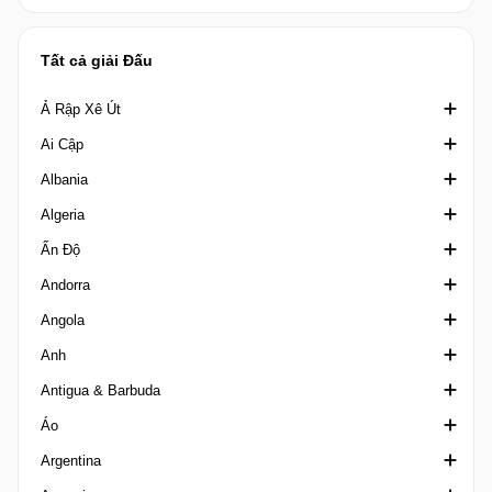
Tất cả giải Đấu
Ả Rập Xê Út
Ai Cập
Crown Prince Cup Saudi Arabia
Albania
Division 1 Saudi Arabia
Cúp quốc gia Ai Cập
Algeria
King's Cup Saudi Arabia
Cúp Liên đoàn Ai Cập
1st Division Albania
Ấn Độ
VĐQG Ả Rập Xê Út
Ngoại hạng Ai Cập
2nd Division
Coupe de la Ligue Algeria
Andorra
Siêu Cúp Ả Rập Xê Út
Second Division A
Cup Albania
Coupe Nationale
AIFF Super Cup India
Angola
Siêu Cúp Ai Cập
Super Cup Albania
VĐQG Algeria
Calcutta Premier Division
VĐQG Andorra
Anh
VĐQG Albania
Ligue 2 Algeria
I-League
2a Divisio
Girabola
Antigua & Barbuda
Reserve League Algeria
I-League 2 India
Copa Constitucio
Hạng Nhất Anh
Áo
Super Cup Algeria
VĐQG Ấn Độ
Super Cup Andorra
Siêu cúp Anh
VĐQG Antigua & Barbuda
Argentina
Santosh Trophy India
Cúp Liên đoàn
Giải hạng hai Áo