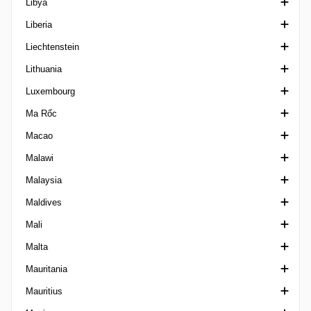
Libya
Mineiro 3
VĐQG Latvia
Ngoại hạng Lebanon
Ngoại hạng Lesotho
Liberia
Mineiro U20
Cup Latvia
Federation Cup Lebanon
Ngoại hạng Libya
Liechtenstein
Paraense A
LFA First Division
Lithuania
Paraense B1
Cup Liechtenstein
Luxembourg
Paraense B2
VĐQG Lithuania
Ma Rốc
Paraense U20
1 Lyga
VĐQG Luxembourg
Macao
Paraibano 1
Siêu Cúp Lithuania
Cup Luxembourg
VĐQG Ma Rốc
Malawi
Paraibano 2 Brazil
Cup Lithuania
Botola 2
VĐQG Macao
Malaysia
Paraibano U20
Cup Morocco
VĐQG Malawi
Maldives
Paranaense 1
FA Cup Malaysia
Mali
Paranaense 2
Malaysia Cup
VĐQG Maldives
Malta
Paranaense 3
Hạng nhất Malaysia
Ngoại hạng Mali
Mauritania
Paranaense U20
MFL Cup
Challenge Cup Malta
Mauritius
Paulista A1
Super League Malaysia
Challenge League Malta
VĐQG Mauritania