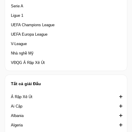
Serie A
Ligue 1
UEFA Champions League
UEFA Europa League
V-League
Nhà nghề Mỹ
VĐQG Ả Rập Xê Út
Tất cả giải Đấu
Ả Rập Xê Út
Ai Cập
Crown Prince Cup Saudi Arabia
Albania
Division 1 Saudi Arabia
Cúp quốc gia Ai Cập
Algeria
King's Cup Saudi Arabia
Cúp Liên đoàn Ai Cập
1st Division Albania