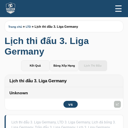
☰
»
»
Lịch thi đấu 3. Liga Germany
Trang chủ
LTD
Lịch thi đấu 3. Liga
Germany
Kết Quả
Bảng Xếp Hạng
Lịch Thi Đấu
Lịch thi đấu 3. Liga Germany
Unknown
vs
Lịch thi đấu 3. Liga Germany, LTD 3. Liga Germany, Lịch đá bóng 3.
Liga Germany, Trận đấu 3. Liga Germany, Lịch 3. Liga Germany,