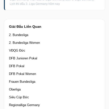
Lịch thi đấu 3. Liga Germany hôm nay
Giải Đấu Liên Quan
2. Bundesliga
2. Bundesliga Women
VĐQG Đức
DFB Junioren Pokal
DFB Pokal
DFB Pokal Women
Frauen Bundesliga
Oberliga
Siêu Cúp Đức
Regionalliga Germany