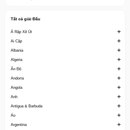
Tất cả giải Đấu
Ả Rập Xê Út
Ai Cập
Crown Prince Cup Saudi Arabia
Albania
Division 1 Saudi Arabia
Cúp quốc gia Ai Cập
Algeria
King's Cup Saudi Arabia
Cúp Liên đoàn Ai Cập
1st Division Albania
Ấn Độ
VĐQG Ả Rập Xê Út
Ngoại hạng Ai Cập
2nd Division
Coupe de la Ligue Algeria
Andorra
Siêu Cúp Ả Rập Xê Út
Second Division A
Cup Albania
Coupe Nationale
AIFF Super Cup India
Angola
Siêu Cúp Ai Cập
Super Cup Albania
VĐQG Algeria
Calcutta Premier Division
VĐQG Andorra
Anh
VĐQG Albania
Ligue 2 Algeria
I-League
2a Divisio
Girabola
Antigua & Barbuda
Reserve League Algeria
I-League 2 India
Copa Constitucio
Hạng Nhất Anh
Áo
Super Cup Algeria
VĐQG Ấn Độ
Super Cup Andorra
Siêu cúp Anh
VĐQG Antigua & Barbuda
Argentina
Santosh Trophy India
Cúp Liên đoàn
Giải hạng hai Áo