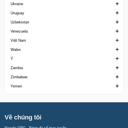
Ukraine
Pacific Games
Presidents Cup
Cúp quốc gia Úc
Ngoại hạng Uganda
Uruguay
Pan American Games
Pro League United Arab Emirates
A-League Nữ
Cup Ukraine
Uzbekistan
Premier League Asia Trophy
Super Cup United Arab Emirates
Capital Territory NPL
Druha Liga
VĐQG Uruguay
Venezuela
Premier League International Cup
Capital Territory NPL 2
Ngoại hạng Ukraina
Copa Uruguay
Cup Uzbekistan
Việt Nam
Qatar-UAE Super Cup
FQPL 3 Metro
Siêu Cúp Ukraina
Segunda Division Uruguay
Pro League Uzbekistan
VĐQG Venezuela
Wales
SAFF Championship
New South Wales NPL
Persha Liga
Super Copa Uruguay
VĐQG Uzbekistan
Copa Venezuela
Siêu Cúp Việt Nam
Ý
SheBelieves Cup
NNSW League 1
U19 League
Super Cup Uzbekistan
Segunda Division Venezuela
V-League
FAW Championship
Zambia
South American Youth Games
Northern NSW NPL
U21 League
Supercopa Venezuela
Hạng nhất Quốc gia
Ngoại hạng xứ Wales
Campionato Primavera 1
Zimbabwe
Southeast Asian Games
Northern Territory Premier League
Cup Quốc Gia Việt Nam
League Cup Wales
Campionato Primavera 2
Ngoại hạng Zambia
Yemen
The Atlantic Cup
NSW League One
Welsh Cup
Coppa Italia
Ngoại hạng Zimbabwe
Tipsport Malta Cup
Queensland NPL
Coppa Italia Primavera
Yemeni League
Tournoi Maurice Revello
Queensland Premier League
Coppa Italia Serie C
U20 Arab Championship
South Australia NPL Australia
Coppa Italia Serie D
Về chúng tôi
UAE-Qatar Super Shield
South Australia State League 1
Coppa Italia Women
Necofa ORG - Bóng đá số trực tuyến