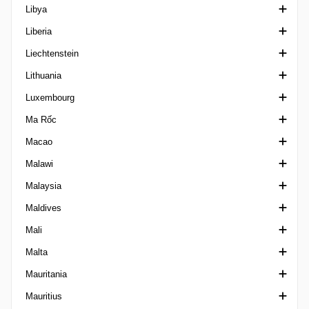
Libya
Mineiro 3
VĐQG Latvia
Ngoại hạng Lebanon
Ngoại hạng Lesotho
Liberia
Mineiro U20
Cup Latvia
Federation Cup Lebanon
Ngoại hạng Libya
Liechtenstein
Paraense A
LFA First Division
Lithuania
Paraense B1
Cup Liechtenstein
Luxembourg
Paraense B2
VĐQG Lithuania
Ma Rốc
Paraense U20
1 Lyga
VĐQG Luxembourg
Macao
Paraibano 1
Siêu Cúp Lithuania
Cup Luxembourg
VĐQG Ma Rốc
Malawi
Paraibano 2 Brazil
Cup Lithuania
Botola 2
VĐQG Macao
Malaysia
Paraibano U20
Cup Morocco
VĐQG Malawi
Maldives
Paranaense 1
FA Cup Malaysia
Mali
Paranaense 2
Malaysia Cup
VĐQG Maldives
Malta
Paranaense 3
Hạng nhất Malaysia
Ngoại hạng Mali
Mauritania
Paranaense U20
MFL Cup
Challenge Cup Malta
Mauritius
Paulista A1
Super League Malaysia
Challenge League Malta
VĐQG Mauritania