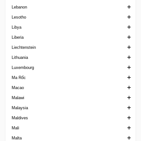
Lebanon
Mineiro 1
Siêu Cúp Kuwait
1. Liga Latvia
Lesotho
Mineiro 2
Emir Cup Kuwait
Siêu Cúp Latvia
Cup Lebanon
Libya
Mineiro 3
VĐQG Latvia
Ngoại hạng Lebanon
Ngoại hạng Lesotho
Liberia
Mineiro U20
Cup Latvia
Federation Cup Lebanon
Ngoại hạng Libya
Liechtenstein
Paraense A
LFA First Division
Lithuania
Paraense B1
Cup Liechtenstein
Luxembourg
Paraense B2
VĐQG Lithuania
Ma Rốc
Paraense U20
1 Lyga
VĐQG Luxembourg
Macao
Paraibano 1
Siêu Cúp Lithuania
Cup Luxembourg
VĐQG Ma Rốc
Malawi
Paraibano 2 Brazil
Cup Lithuania
Botola 2
VĐQG Macao
Malaysia
Paraibano U20
Cup Morocco
VĐQG Malawi
Maldives
Paranaense 1
FA Cup Malaysia
Mali
Paranaense 2
Malaysia Cup
VĐQG Maldives
Malta
Paranaense 3
Hạng nhất Malaysia
Ngoại hạng Mali