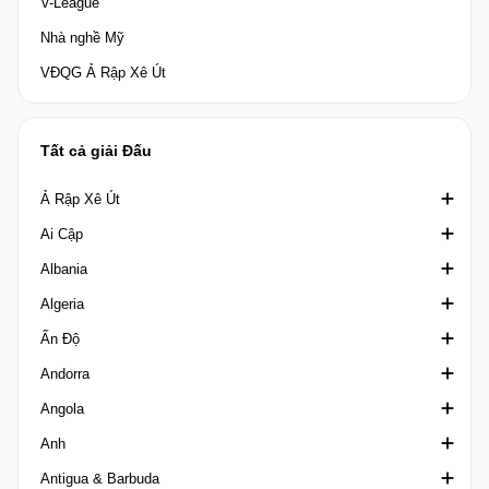
V-League
Nhà nghề Mỹ
VĐQG Ả Rập Xê Út
Tất cả giải Đấu
Ả Rập Xê Út
Ai Cập
Crown Prince Cup Saudi Arabia
Albania
Division 1 Saudi Arabia
Cúp quốc gia Ai Cập
Algeria
King's Cup Saudi Arabia
Cúp Liên đoàn Ai Cập
1st Division Albania
Ấn Độ
VĐQG Ả Rập Xê Út
Ngoại hạng Ai Cập
2nd Division
Coupe de la Ligue Algeria
Andorra
Siêu Cúp Ả Rập Xê Út
Second Division A
Cup Albania
Coupe Nationale
AIFF Super Cup India
Angola
Siêu Cúp Ai Cập
Super Cup Albania
VĐQG Algeria
Calcutta Premier Division
VĐQG Andorra
Anh
VĐQG Albania
Ligue 2 Algeria
I-League
2a Divisio
Girabola
Antigua & Barbuda
Reserve League Algeria
I-League 2 India
Copa Constitucio
Hạng Nhất Anh