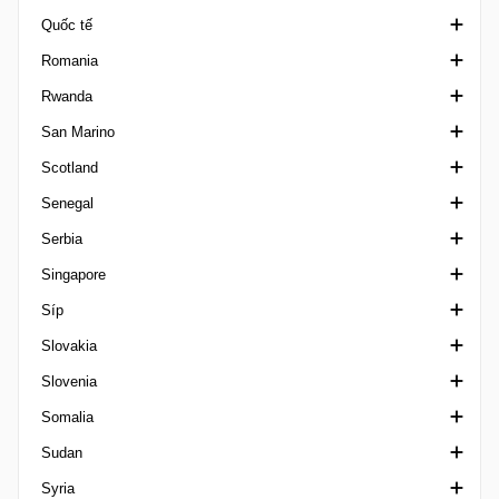
Quốc tế
Sul-Matogrossense
Supercopa Peru
VĐQG Phần Lan
Ligue 2 France
Qatar Cup
1. Deild Faroe Islands
Romania
Tocantinense
Suomen Cup
National 1
VĐQG Qatar
Ngoại hạng Faroe
Cúp Vô địch Châu Á
Rwanda
Ykkonen
National 2
QFA Cup
Siêu Cúp Faroe
Algarve Cup
Cupa Romaniei
San Marino
Ykkoscup Finland
National 3
Second Division
Logmanssteypid
Arab Club Champions Cup
VĐQG Romania
VĐQG Rwanda
Scotland
Ykkosliiga
Premiere Ligue
Stars League
Arab Cup
Liga 1 Feminin
VĐQG San Marino
Senegal
Trophée des Champions
Cúp bóng đá châu Phi
Liga II
Coppa Titano
Challenge Cup Scotland
Serbia
CAC Games
Liga III
Super Cup San Marino
Championship Scotland
Ligue 1 Senegal
Singapore
Campeones Cup
Supercupa
Highland / Lowland
Cup Serbia
Síp
Caribbean Cup
League Cup Scotland
Prva Liga
Cup Singapore
Slovakia
Giao hữu câu lạc bộ
League One Scotland
VĐQG Serbia
VĐQG Singapore
Hạng nhất Síp
Slovenia
China Cup
Ngoại hạng Scotland
Srpska Liga
League Cup Singapore
Hạng nhì Síp
VĐQG Slovakia
Somalia
Club Friendlies Women
League Two Scotland
Hạng ba Síp
2. liga Slovakia
1. SNL
Sudan
CONMEBOL/UEFA Finalissima
Scottish Cup
Siêu Cup Síp
3. liga Slovakia
2. SNL
hạng Nhất Somalia
Syria
COTIF Tournament
SWF Scottish Cup
Cup Cyprus
Cup Slovakia
3. SNL
Ngoại hạng Sudan