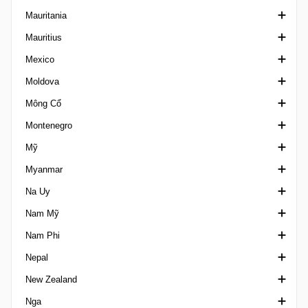
Mauritania
Paranaense U20
MFL Cup
Challenge Cup Malta
Mauritius
Paulista A1
Super League Malaysia
Challenge League Malta
VĐQG Mauritania
Mexico
Paulista A2
Ngoại hạng Malta
Mauritian League
Moldova
Paulista A3
FA Trophy Malta
Copa MX
Mông Cổ
Paulista A4
Super Cup Malta
Copa por Mexico
Cupa Moldova
Montenegro
Paulista Série B
VĐQG Mexico
VĐQG Moldova
Ngoại hạng Mông Cổ
Mỹ
Paulista U20
Liga de Expansion MX
Liga 1 Moldova
Siêu Cúp Mông Cổ
VĐQG Montenegro
Myanmar
Pernambucano 1
Liga MX Femenil
Cup Montenegro
Nhà nghề Mỹ
Na Uy
Pernambucano 2
Liga Premier Serie A
Second League Montenegro
MLS All-Star
VĐQG Myanmar
Nam Mỹ
Pernambucano 3
Liga Premier Serie B
MLS Next Pro
1. Division Norway
Nam Phi
Pernambucano U20
Supercopa MX
NASL
1. Division Women
CONMEBOL Copa America
Nepal
Piauiense
U20 League
NISA
2. Division Norway
CONMEBOL Copa America Femenina
1st Division South Africa
New Zealand
Potiguar 1
U23 League
NPSL
VĐQG Na Uy
CONMEBOL Libertadores
8 Cup
A Division
Nga
Potiguar 2
NWSL
3. Division Norway
CONMEBOL Libertadores Femenina
Cup South Africa
VĐQG New Zealand